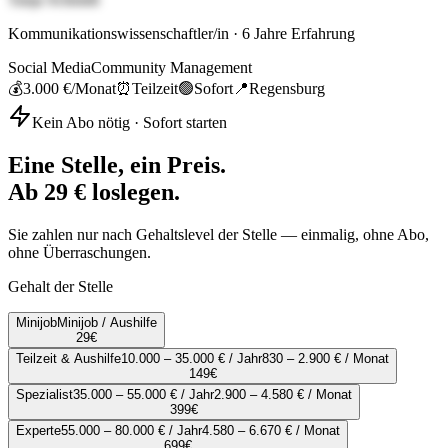
Kommunikationswissenschaftler/in
·
6
Jahre Erfahrung
Social Media
Community Management
💰
3.000 €
/Monat
⏰
Teilzeit
🟢
Sofort
📍
Regensburg
Kein Abo nötig · Sofort starten
Eine Stelle, ein Preis.
Ab 29 € loslegen.
Sie zahlen nur nach Gehaltslevel der Stelle — einmalig, ohne Abo,
ohne Überraschungen.
Gehalt der Stelle
Minijob
Minijob / Aushilfe
29
€
Teilzeit & Aushilfe
10.000 – 35.000 € / Jahr
830 – 2.900 € / Monat
149
€
Spezialist
35.000 – 55.000 € / Jahr
2.900 – 4.580 € / Monat
399
€
Experte
55.000 – 80.000 € / Jahr
4.580 – 6.670 € / Monat
699
€