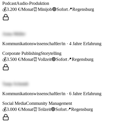
Podcast
Audio-Produktion
💰
3.200 €
/Monat
⏰
Minijob
🟢
Sofort
📍
Regensburg
Anna Müller
Kommunikationswissenschaftler/in
·
4
Jahre Erfahrung
Corporate Publishing
Storytelling
💰
3.500 €
/Monat
⏰
Vollzeit
🟢
Sofort
📍
Regensburg
Tanja Schmidt
Kommunikationswissenschaftler/in
·
6
Jahre Erfahrung
Social Media
Community Management
💰
3.000 €
/Monat
⏰
Teilzeit
🟢
Sofort
📍
Regensburg