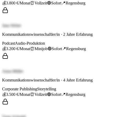
💰
3.800 €
/Monat
⏰
Vollzeit
🟢
Sofort
📍
Regensburg
Jana Weber
Kommunikationswissenschaftler/in
·
2
Jahre Erfahrung
Podcast
Audio-Produktion
💰
3.200 €
/Monat
⏰
Minijob
🟢
Sofort
📍
Regensburg
Anna Müller
Kommunikationswissenschaftler/in
·
4
Jahre Erfahrung
Corporate Publishing
Storytelling
💰
3.500 €
/Monat
⏰
Vollzeit
🟢
Sofort
📍
Regensburg
Tanja Schmidt