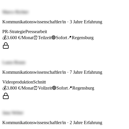
Marco Richter
Kommunikationswissenschaftler/in
·
3
Jahre Erfahrung
PR-Strategie
Pressearbeit
💰
3.600 €
/Monat
⏰
Teilzeit
🟢
Sofort
📍
Regensburg
Laura Braun
Kommunikationswissenschaftler/in
·
7
Jahre Erfahrung
Videoproduktion
Schnitt
💰
3.800 €
/Monat
⏰
Vollzeit
🟢
Sofort
📍
Regensburg
Jana Weber
Kommunikationswissenschaftler/in
·
2
Jahre Erfahrung