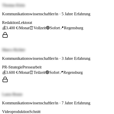
Thomas Klein
Kommunikationswissenschaftler/in
·
5
Jahre Erfahrung
Redaktion
Lektorat
💰
3.400 €
/Monat
⏰
Vollzeit
🟢
Sofort
📍
Regensburg
Marco Richter
Kommunikationswissenschaftler/in
·
3
Jahre Erfahrung
PR-Strategie
Pressearbeit
💰
3.600 €
/Monat
⏰
Teilzeit
🟢
Sofort
📍
Regensburg
Laura Braun
Kommunikationswissenschaftler/in
·
7
Jahre Erfahrung
Videoproduktion
Schnitt