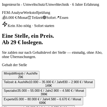
Ingenieur/in - Umweltschutz/Umwelttechnik
·
6
Jahre Erfahrung
FEM-Analyse
Werkstoffprüfung
💰
6.000 €
/Monat
⏰
Teilzeit
🟢
Sofort
📍
Essen
Kein Abo nötig · Sofort starten
Eine Stelle, ein Preis.
Ab 29 € loslegen.
Sie zahlen nur nach Gehaltslevel der Stelle — einmalig, ohne Abo,
ohne Überraschungen.
Gehalt der Stelle
Minijob
Minijob / Aushilfe
29
€
Teilzeit & Aushilfe
10.000 – 35.000 € / Jahr
830 – 2.900 € / Monat
149
€
Spezialist
35.000 – 55.000 € / Jahr
2.900 – 4.580 € / Monat
399
€
Experte
55.000 – 80.000 € / Jahr
4.580 – 6.670 € / Monat
699
€