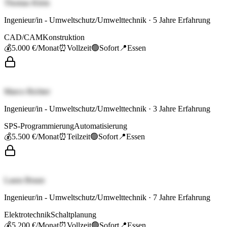
Thomas Klein
Ingenieur/in - Umweltschutz/Umwelttechnik
·
5
Jahre Erfahrung
CAD/CAM
Konstruktion
💰
5.000 €
/Monat
⏰
Vollzeit
🟢
Sofort
📍
Essen
Marco Richter
Ingenieur/in - Umweltschutz/Umwelttechnik
·
3
Jahre Erfahrung
SPS-Programmierung
Automatisierung
💰
5.500 €
/Monat
⏰
Teilzeit
🟢
Sofort
📍
Essen
Laura Braun
Ingenieur/in - Umweltschutz/Umwelttechnik
·
7
Jahre Erfahrung
Elektrotechnik
Schaltplanung
💰
5.200 €
/Monat
⏰
Vollzeit
🟢
Sofort
📍
Essen