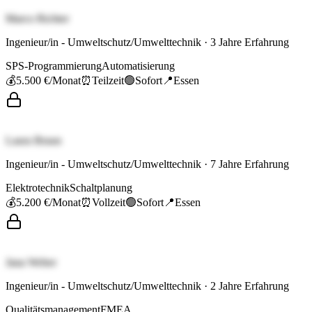
Marco Richter
Ingenieur/in - Umweltschutz/Umwelttechnik
·
3
Jahre Erfahrung
SPS-Programmierung
Automatisierung
💰
5.500 €
/Monat
⏰
Teilzeit
🟢
Sofort
📍
Essen
Laura Braun
Ingenieur/in - Umweltschutz/Umwelttechnik
·
7
Jahre Erfahrung
Elektrotechnik
Schaltplanung
💰
5.200 €
/Monat
⏰
Vollzeit
🟢
Sofort
📍
Essen
Jana Weber
Ingenieur/in - Umweltschutz/Umwelttechnik
·
2
Jahre Erfahrung
Qualitätsmanagement
FMEA