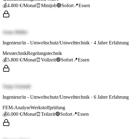
💰
4.800 €
/Monat
⏰
Minijob
🟢
Sofort
📍
Essen
Anna Müller
Ingenieur/in - Umweltschutz/Umwelttechnik
·
4
Jahre Erfahrung
Messtechnik
Regelungstechnik
💰
5.800 €
/Monat
⏰
Vollzeit
🟢
Sofort
📍
Essen
Tanja Schmidt
Ingenieur/in - Umweltschutz/Umwelttechnik
·
6
Jahre Erfahrung
FEM-Analyse
Werkstoffprüfung
💰
6.000 €
/Monat
⏰
Teilzeit
🟢
Sofort
📍
Essen