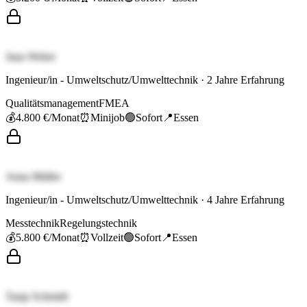
Jana Weber
Ingenieur/in - Umweltschutz/Umwelttechnik
·
2
Jahre Erfahrung
Qualitätsmanagement
FMEA
💰
4.800 €
/Monat
⏰
Minijob
🟢
Sofort
📍
Essen
Anna Müller
Ingenieur/in - Umweltschutz/Umwelttechnik
·
4
Jahre Erfahrung
Messtechnik
Regelungstechnik
💰
5.800 €
/Monat
⏰
Vollzeit
🟢
Sofort
📍
Essen
Tanja Schmidt