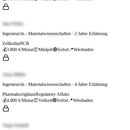
Jana Weber
Ingenieur/in - Materialwissenschaften
·
2
Jahre Erfahrung
Zellkultur
PCR
💰
3.800 €
/Monat
⏰
Minijob
🟢
Sofort
📍
Wiesbaden
Anna Müller
Ingenieur/in - Materialwissenschaften
·
4
Jahre Erfahrung
Pharmakovigilanz
Regulatory Affairs
💰
4.800 €
/Monat
⏰
Vollzeit
🟢
Sofort
📍
Wiesbaden
Tanja Schmidt