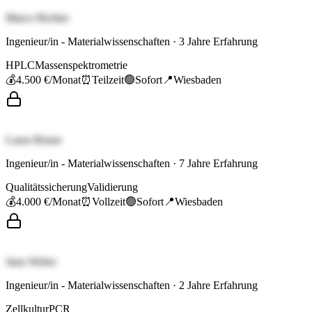
Marco Richter
Ingenieur/in - Materialwissenschaften
·
3
Jahre Erfahrung
HPLC
Massenspektrometrie
💰
4.500 €
/Monat
⏰
Teilzeit
🟢
Sofort
📍
Wiesbaden
Laura Braun
Ingenieur/in - Materialwissenschaften
·
7
Jahre Erfahrung
Qualitätssicherung
Validierung
💰
4.000 €
/Monat
⏰
Vollzeit
🟢
Sofort
📍
Wiesbaden
Jana Weber
Ingenieur/in - Materialwissenschaften
·
2
Jahre Erfahrung
Zellkultur
PCR