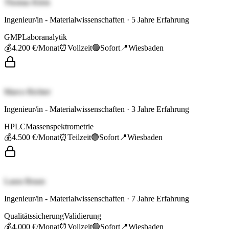
Thomas Klein
Ingenieur/in - Materialwissenschaften
·
5
Jahre Erfahrung
GMP
Laboranalytik
💰
4.200 €
/Monat
⏰
Vollzeit
🟢
Sofort
📍
Wiesbaden
Marco Richter
Ingenieur/in - Materialwissenschaften
·
3
Jahre Erfahrung
HPLC
Massenspektrometrie
💰
4.500 €
/Monat
⏰
Teilzeit
🟢
Sofort
📍
Wiesbaden
Laura Braun
Ingenieur/in - Materialwissenschaften
·
7
Jahre Erfahrung
Qualitätssicherung
Validierung
💰
4.000 €
/Monat
⏰
Vollzeit
🟢
Sofort
📍
Wiesbaden