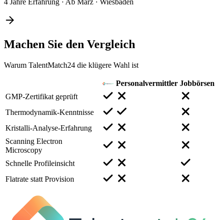
4 Jahre Erfahrung
·
Ab März
·
Wiesbaden
Machen Sie den
Vergleich
Warum TalentMatch24 die klügere Wahl ist
Personalvermittler
Jobbörsen
GMP-Zertifikat geprüft
Thermodynamik-Kenntnisse
Kristalli-Analyse-Erfahrung
Scanning Electron
Microscopy
Schnelle Profileinsicht
Flatrate statt Provision