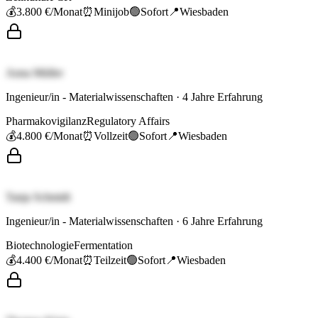
💰
3.800 €
/Monat
⏰
Minijob
🟢
Sofort
📍
Wiesbaden
Anna Müller
Ingenieur/in - Materialwissenschaften
·
4
Jahre Erfahrung
Pharmakovigilanz
Regulatory Affairs
💰
4.800 €
/Monat
⏰
Vollzeit
🟢
Sofort
📍
Wiesbaden
Tanja Schmidt
Ingenieur/in - Materialwissenschaften
·
6
Jahre Erfahrung
Biotechnologie
Fermentation
💰
4.400 €
/Monat
⏰
Teilzeit
🟢
Sofort
📍
Wiesbaden