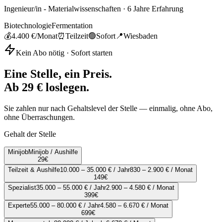
Ingenieur/in - Materialwissenschaften
·
6
Jahre Erfahrung
Biotechnologie
Fermentation
💰
4.400 €
/Monat
⏰
Teilzeit
🟢
Sofort
📍
Wiesbaden
Kein Abo nötig · Sofort starten
Eine Stelle, ein Preis.
Ab 29 € loslegen.
Sie zahlen nur nach Gehaltslevel der Stelle — einmalig, ohne Abo,
ohne Überraschungen.
Gehalt der Stelle
Minijob
Minijob / Aushilfe
29
€
Teilzeit & Aushilfe
10.000 – 35.000 € / Jahr
830 – 2.900 € / Monat
149
€
Spezialist
35.000 – 55.000 € / Jahr
2.900 – 4.580 € / Monat
399
€
Experte
55.000 – 80.000 € / Jahr
4.580 – 6.670 € / Monat
699
€