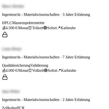
Marco Richter
Ingenieur/in - Materialwissenschaften
·
3
Jahre Erfahrung
HPLC
Massenspektrometrie
💰
4.500 €
/Monat
⏰
Teilzeit
🟢
Sofort
📍
Karlsruhe
Laura Braun
Ingenieur/in - Materialwissenschaften
·
7
Jahre Erfahrung
Qualitätssicherung
Validierung
💰
4.000 €
/Monat
⏰
Vollzeit
🟢
Sofort
📍
Karlsruhe
Jana Weber
Ingenieur/in - Materialwissenschaften
·
2
Jahre Erfahrung
Zellkultur
PCR