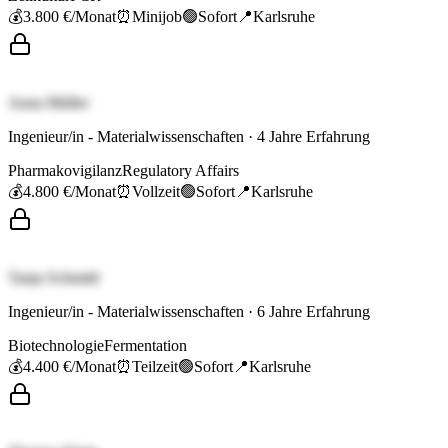
💰
3.800 €
/Monat
⏰
Minijob
🟢
Sofort
📍
Karlsruhe
Anna Müller
Ingenieur/in - Materialwissenschaften
·
4
Jahre Erfahrung
Pharmakovigilanz
Regulatory Affairs
💰
4.800 €
/Monat
⏰
Vollzeit
🟢
Sofort
📍
Karlsruhe
Tanja Schmidt
Ingenieur/in - Materialwissenschaften
·
6
Jahre Erfahrung
Biotechnologie
Fermentation
💰
4.400 €
/Monat
⏰
Teilzeit
🟢
Sofort
📍
Karlsruhe