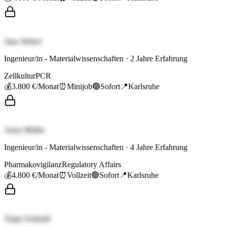
Jana Weber
Ingenieur/in - Materialwissenschaften
·
2
Jahre Erfahrung
Zellkultur
PCR
💰
3.800 €
/Monat
⏰
Minijob
🟢
Sofort
📍
Karlsruhe
Anna Müller
Ingenieur/in - Materialwissenschaften
·
4
Jahre Erfahrung
Pharmakovigilanz
Regulatory Affairs
💰
4.800 €
/Monat
⏰
Vollzeit
🟢
Sofort
📍
Karlsruhe
Tanja Schmidt