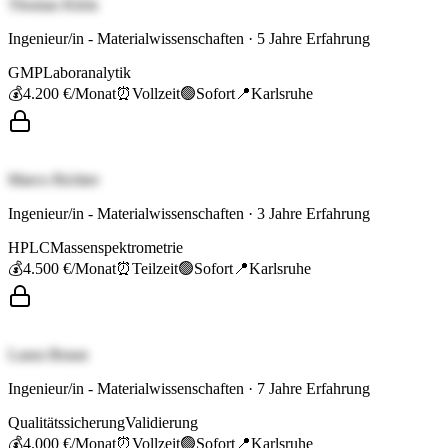
Thomas Klein
Ingenieur/in - Materialwissenschaften
·
5
Jahre Erfahrung
GMP
Laboranalytik
💰
4.200 €
/Monat
⏰
Vollzeit
🟢
Sofort
📍
Karlsruhe
Marco Richter
Ingenieur/in - Materialwissenschaften
·
3
Jahre Erfahrung
HPLC
Massenspektrometrie
💰
4.500 €
/Monat
⏰
Teilzeit
🟢
Sofort
📍
Karlsruhe
Laura Braun
Ingenieur/in - Materialwissenschaften
·
7
Jahre Erfahrung
Qualitätssicherung
Validierung
💰
4.000 €
/Monat
⏰
Vollzeit
🟢
Sofort
📍
Karlsruhe