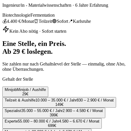
Ingenieur/in - Materialwissenschaften
·
6
Jahre Erfahrung
Biotechnologie
Fermentation
💰
4.400 €
/Monat
⏰
Teilzeit
🟢
Sofort
📍
Karlsruhe
Kein Abo nötig · Sofort starten
Eine Stelle, ein Preis.
Ab 29 € loslegen.
Sie zahlen nur nach Gehaltslevel der Stelle — einmalig, ohne Abo,
ohne Überraschungen.
Gehalt der Stelle
Minijob
Minijob / Aushilfe
29
€
Teilzeit & Aushilfe
10.000 – 35.000 € / Jahr
830 – 2.900 € / Monat
149
€
Spezialist
35.000 – 55.000 € / Jahr
2.900 – 4.580 € / Monat
399
€
Experte
55.000 – 80.000 € / Jahr
4.580 – 6.670 € / Monat
699
€