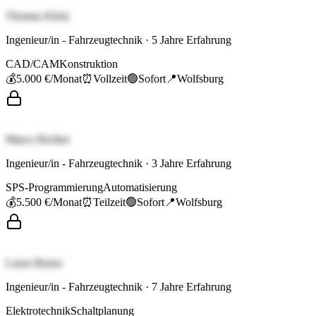
Thomas Klein
Ingenieur/in - Fahrzeugtechnik
·
5
Jahre Erfahrung
CAD/CAM
Konstruktion
💰
5.000 €
/Monat
⏰
Vollzeit
🟢
Sofort
📍
Wolfsburg
Marco Richter
Ingenieur/in - Fahrzeugtechnik
·
3
Jahre Erfahrung
SPS-Programmierung
Automatisierung
💰
5.500 €
/Monat
⏰
Teilzeit
🟢
Sofort
📍
Wolfsburg
Laura Braun
Ingenieur/in - Fahrzeugtechnik
·
7
Jahre Erfahrung
Elektrotechnik
Schaltplanung