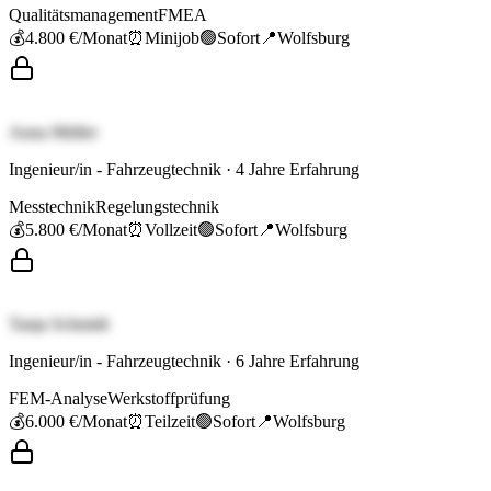
Qualitätsmanagement
FMEA
💰
4.800 €
/Monat
⏰
Minijob
🟢
Sofort
📍
Wolfsburg
Anna Müller
Ingenieur/in - Fahrzeugtechnik
·
4
Jahre Erfahrung
Messtechnik
Regelungstechnik
💰
5.800 €
/Monat
⏰
Vollzeit
🟢
Sofort
📍
Wolfsburg
Tanja Schmidt
Ingenieur/in - Fahrzeugtechnik
·
6
Jahre Erfahrung
FEM-Analyse
Werkstoffprüfung
💰
6.000 €
/Monat
⏰
Teilzeit
🟢
Sofort
📍
Wolfsburg