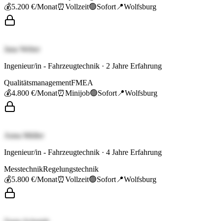
💰
5.200 €
/Monat
⏰
Vollzeit
🟢
Sofort
📍
Wolfsburg
Jana Weber
Ingenieur/in - Fahrzeugtechnik
·
2
Jahre Erfahrung
Qualitätsmanagement
FMEA
💰
4.800 €
/Monat
⏰
Minijob
🟢
Sofort
📍
Wolfsburg
Anna Müller
Ingenieur/in - Fahrzeugtechnik
·
4
Jahre Erfahrung
Messtechnik
Regelungstechnik
💰
5.800 €
/Monat
⏰
Vollzeit
🟢
Sofort
📍
Wolfsburg