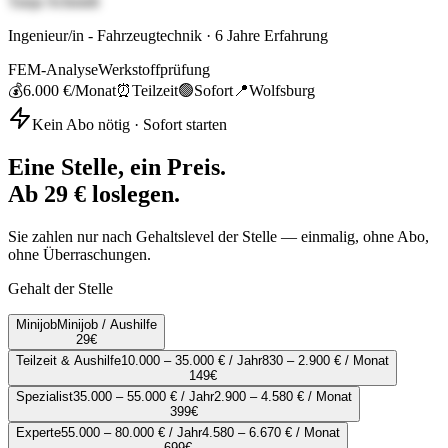
Tanja Schmidt
Ingenieur/in - Fahrzeugtechnik
·
6
Jahre Erfahrung
FEM-Analyse
Werkstoffprüfung
💰
6.000 €
/Monat
⏰
Teilzeit
🟢
Sofort
📍
Wolfsburg
Kein Abo nötig · Sofort starten
Eine Stelle, ein Preis.
Ab 29 € loslegen.
Sie zahlen nur nach Gehaltslevel der Stelle — einmalig, ohne Abo,
ohne Überraschungen.
Gehalt der Stelle
Minijob
Minijob / Aushilfe
29
€
Teilzeit & Aushilfe
10.000 – 35.000 € / Jahr
830 – 2.900 € / Monat
149
€
Spezialist
35.000 – 55.000 € / Jahr
2.900 – 4.580 € / Monat
399
€
Experte
55.000 – 80.000 € / Jahr
4.580 – 6.670 € / Monat
699
€