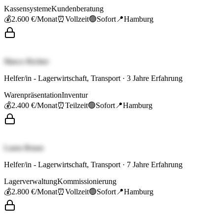
Kassensysteme
Kundenberatung
💰
2.600 €
/Monat
⏰
Vollzeit
🟢
Sofort
📍
Hamburg
Marco Richter
Helfer/in - Lagerwirtschaft, Transport
·
3
Jahre Erfahrung
Warenpräsentation
Inventur
💰
2.400 €
/Monat
⏰
Teilzeit
🟢
Sofort
📍
Hamburg
Laura Braun
Helfer/in - Lagerwirtschaft, Transport
·
7
Jahre Erfahrung
Lagerverwaltung
Kommissionierung
💰
2.800 €
/Monat
⏰
Vollzeit
🟢
Sofort
📍
Hamburg