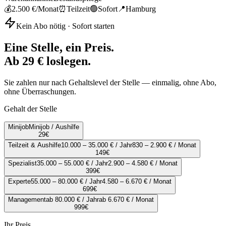
💰
2.500 €
/Monat
⏰
Teilzeit
🟢
Sofort
📍
Hamburg
Kein Abo nötig · Sofort starten
Eine Stelle, ein Preis.
Ab 29 € loslegen.
Sie zahlen nur nach Gehaltslevel der Stelle — einmalig, ohne Abo,
ohne Überraschungen.
Gehalt der Stelle
Minijob
Minijob / Aushilfe
29
€
Teilzeit & Aushilfe
10.000 – 35.000 € / Jahr
830 – 2.900 € / Monat
149
€
Spezialist
35.000 – 55.000 € / Jahr
2.900 – 4.580 € / Monat
399
€
Experte
55.000 – 80.000 € / Jahr
4.580 – 6.670 € / Monat
699
€
Management
ab 80.000 € / Jahr
ab 6.670 € / Monat
999
€
Ihr Preis