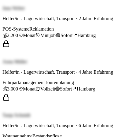
Jana Weber
Helfer/in - Lagerwirtschaft, Transport
·
2
Jahre Erfahrung
POS-Systeme
Reklamation
💰
2.200 €
/Monat
⏰
Minijob
🟢
Sofort
📍
Hamburg
Anna Müller
Helfer/in - Lagerwirtschaft, Transport
·
4
Jahre Erfahrung
Fuhrparkmanagement
Tourenplanung
💰
3.000 €
/Monat
⏰
Vollzeit
🟢
Sofort
📍
Hamburg
Tanja Schmidt
Helfer/in - Lagerwirtschaft, Transport
·
6
Jahre Erfahrung
Warenannahme
Bestandspflege