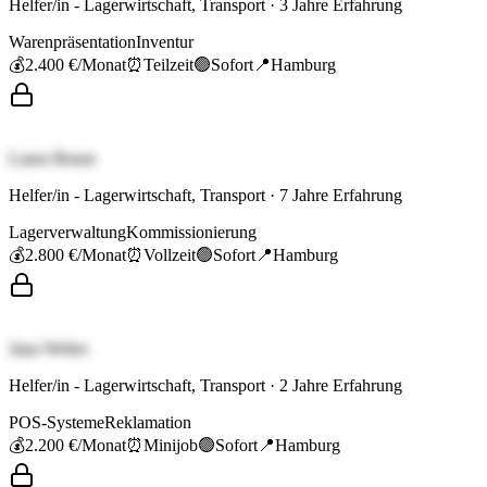
Helfer/in - Lagerwirtschaft, Transport
·
3
Jahre Erfahrung
Warenpräsentation
Inventur
💰
2.400 €
/Monat
⏰
Teilzeit
🟢
Sofort
📍
Hamburg
Laura Braun
Helfer/in - Lagerwirtschaft, Transport
·
7
Jahre Erfahrung
Lagerverwaltung
Kommissionierung
💰
2.800 €
/Monat
⏰
Vollzeit
🟢
Sofort
📍
Hamburg
Jana Weber
Helfer/in - Lagerwirtschaft, Transport
·
2
Jahre Erfahrung
POS-Systeme
Reklamation
💰
2.200 €
/Monat
⏰
Minijob
🟢
Sofort
📍
Hamburg