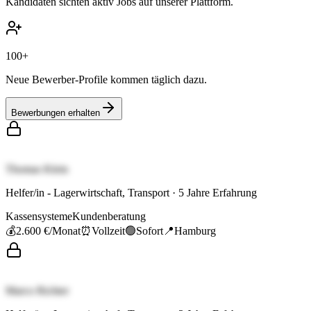
Kandidaten sichten aktiv Jobs auf unserer Plattform.
100+
Neue Bewerber-Profile kommen täglich dazu.
Bewerbungen erhalten
Thomas Klein
Helfer/in - Lagerwirtschaft, Transport
·
5
Jahre Erfahrung
Kassensysteme
Kundenberatung
💰
2.600 €
/Monat
⏰
Vollzeit
🟢
Sofort
📍
Hamburg
Marco Richter