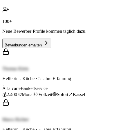
100+
Neue Bewerber-Profile kommen täglich dazu.
Bewerbungen erhalten
Thomas Klein
Helfer/in - Küche
·
5
Jahre Erfahrung
À-la-carte
Bankettservice
💰
2.400 €
/Monat
⏰
Vollzeit
🟢
Sofort
📍
Kassel
Marco Richter
Helfer/in - Küche
·
3
Jahre Erfahrung