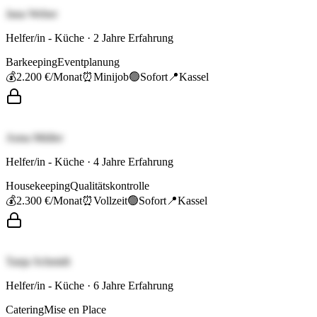
Jana Weber
Helfer/in - Küche
·
2
Jahre Erfahrung
Barkeeping
Eventplanung
💰
2.200 €
/Monat
⏰
Minijob
🟢
Sofort
📍
Kassel
Anna Müller
Helfer/in - Küche
·
4
Jahre Erfahrung
Housekeeping
Qualitätskontrolle
💰
2.300 €
/Monat
⏰
Vollzeit
🟢
Sofort
📍
Kassel
Tanja Schmidt
Helfer/in - Küche
·
6
Jahre Erfahrung
Catering
Mise en Place