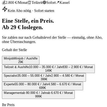
💰
2.800 €
/Monat
⏰
Teilzeit
🟢
Sofort
📍
Kassel
Kein Abo nötig · Sofort starten
Eine Stelle, ein Preis.
Ab 29 € loslegen.
Sie zahlen nur nach Gehaltslevel der Stelle — einmalig, ohne Abo,
ohne Überraschungen.
Gehalt der Stelle
Minijob
Minijob / Aushilfe
29
€
Teilzeit & Aushilfe
10.000 – 35.000 € / Jahr
830 – 2.900 € / Monat
149
€
Spezialist
35.000 – 55.000 € / Jahr
2.900 – 4.580 € / Monat
399
€
Experte
55.000 – 80.000 € / Jahr
4.580 – 6.670 € / Monat
699
€
Management
ab 80.000 € / Jahr
ab 6.670 € / Monat
999
€
Ihr Preis