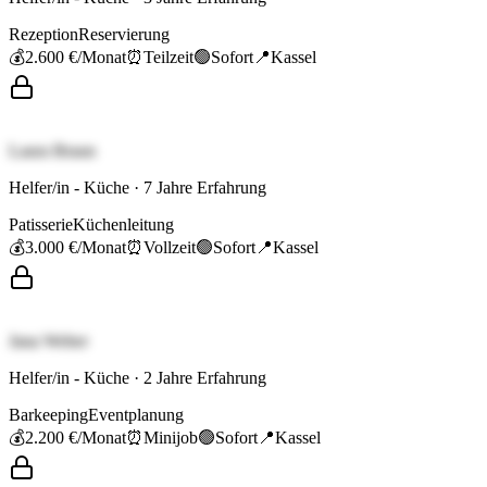
Rezeption
Reservierung
💰
2.600 €
/Monat
⏰
Teilzeit
🟢
Sofort
📍
Kassel
Laura Braun
Helfer/in - Küche
·
7
Jahre Erfahrung
Patisserie
Küchenleitung
💰
3.000 €
/Monat
⏰
Vollzeit
🟢
Sofort
📍
Kassel
Jana Weber
Helfer/in - Küche
·
2
Jahre Erfahrung
Barkeeping
Eventplanung
💰
2.200 €
/Monat
⏰
Minijob
🟢
Sofort
📍
Kassel