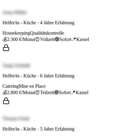
Anna Müller
Helfer/in - Küche
·
4
Jahre Erfahrung
Housekeeping
Qualitätskontrolle
💰
2.300 €
/Monat
⏰
Vollzeit
🟢
Sofort
📍
Kassel
Tanja Schmidt
Helfer/in - Küche
·
6
Jahre Erfahrung
Catering
Mise en Place
💰
2.800 €
/Monat
⏰
Teilzeit
🟢
Sofort
📍
Kassel
Thomas Klein
Helfer/in - Küche
·
5
Jahre Erfahrung