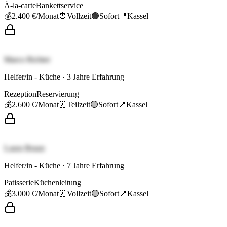
À-la-carte
Bankettservice
💰
2.400 €
/Monat
⏰
Vollzeit
🟢
Sofort
📍
Kassel
Marco Richter
Helfer/in - Küche
·
3
Jahre Erfahrung
Rezeption
Reservierung
💰
2.600 €
/Monat
⏰
Teilzeit
🟢
Sofort
📍
Kassel
Laura Braun
Helfer/in - Küche
·
7
Jahre Erfahrung
Patisserie
Küchenleitung
💰
3.000 €
/Monat
⏰
Vollzeit
🟢
Sofort
📍
Kassel