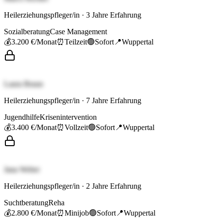
Heilerziehungspfleger/in
·
3
Jahre Erfahrung
Sozialberatung
Case Management
💰
3.200 €
/Monat
⏰
Teilzeit
🟢
Sofort
📍
Wuppertal
Laura Braun
Heilerziehungspfleger/in
·
7
Jahre Erfahrung
Jugendhilfe
Krisenintervention
💰
3.400 €
/Monat
⏰
Vollzeit
🟢
Sofort
📍
Wuppertal
Jana Weber
Heilerziehungspfleger/in
·
2
Jahre Erfahrung
Suchtberatung
Reha
💰
2.800 €
/Monat
⏰
Minijob
🟢
Sofort
📍
Wuppertal