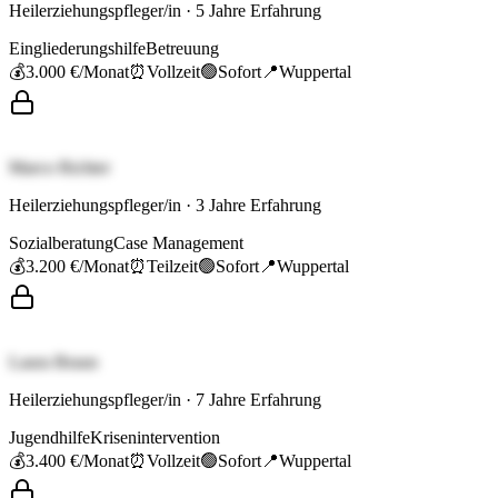
Heilerziehungspfleger/in
·
5
Jahre Erfahrung
Eingliederungshilfe
Betreuung
💰
3.000 €
/Monat
⏰
Vollzeit
🟢
Sofort
📍
Wuppertal
Marco Richter
Heilerziehungspfleger/in
·
3
Jahre Erfahrung
Sozialberatung
Case Management
💰
3.200 €
/Monat
⏰
Teilzeit
🟢
Sofort
📍
Wuppertal
Laura Braun
Heilerziehungspfleger/in
·
7
Jahre Erfahrung
Jugendhilfe
Krisenintervention
💰
3.400 €
/Monat
⏰
Vollzeit
🟢
Sofort
📍
Wuppertal