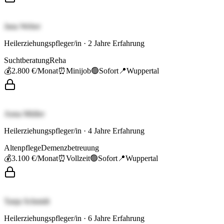
Jana Weber
Heilerziehungspfleger/in
·
2
Jahre Erfahrung
Suchtberatung
Reha
💰
2.800 €
/Monat
⏰
Minijob
🟢
Sofort
📍
Wuppertal
Anna Müller
Heilerziehungspfleger/in
·
4
Jahre Erfahrung
Altenpflege
Demenzbetreuung
💰
3.100 €
/Monat
⏰
Vollzeit
🟢
Sofort
📍
Wuppertal
Tanja Schmidt
Heilerziehungspfleger/in
·
6
Jahre Erfahrung