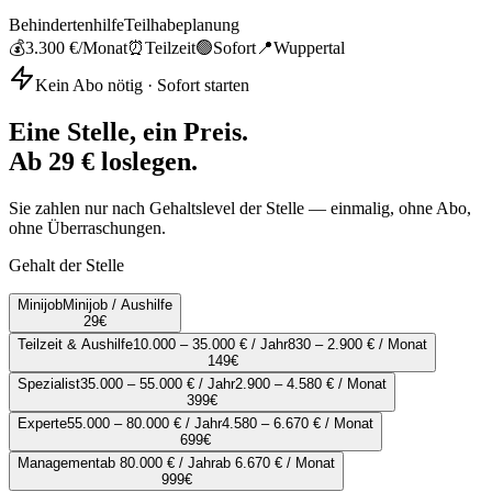
Behindertenhilfe
Teilhabeplanung
💰
3.300 €
/Monat
⏰
Teilzeit
🟢
Sofort
📍
Wuppertal
Kein Abo nötig · Sofort starten
Eine Stelle, ein Preis.
Ab 29 € loslegen.
Sie zahlen nur nach Gehaltslevel der Stelle — einmalig, ohne Abo,
ohne Überraschungen.
Gehalt der Stelle
Minijob
Minijob / Aushilfe
29
€
Teilzeit & Aushilfe
10.000 – 35.000 € / Jahr
830 – 2.900 € / Monat
149
€
Spezialist
35.000 – 55.000 € / Jahr
2.900 – 4.580 € / Monat
399
€
Experte
55.000 – 80.000 € / Jahr
4.580 – 6.670 € / Monat
699
€
Management
ab 80.000 € / Jahr
ab 6.670 € / Monat
999
€