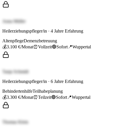
Anna Müller
Heilerziehungspfleger/in
·
4
Jahre Erfahrung
Altenpflege
Demenzbetreuung
💰
3.100 €
/Monat
⏰
Vollzeit
🟢
Sofort
📍
Wuppertal
Tanja Schmidt
Heilerziehungspfleger/in
·
6
Jahre Erfahrung
Behindertenhilfe
Teilhabeplanung
💰
3.300 €
/Monat
⏰
Teilzeit
🟢
Sofort
📍
Wuppertal
Thomas Klein