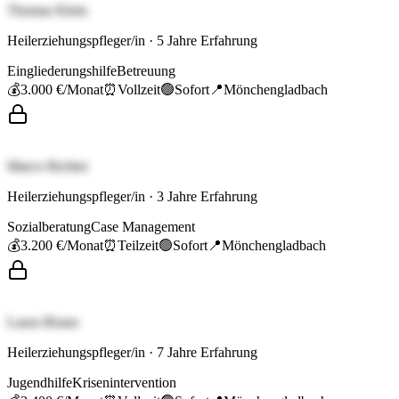
Thomas Klein
Heilerziehungspfleger/in
·
5
Jahre Erfahrung
Eingliederungshilfe
Betreuung
💰
3.000 €
/Monat
⏰
Vollzeit
🟢
Sofort
📍
Mönchengladbach
Marco Richter
Heilerziehungspfleger/in
·
3
Jahre Erfahrung
Sozialberatung
Case Management
💰
3.200 €
/Monat
⏰
Teilzeit
🟢
Sofort
📍
Mönchengladbach
Laura Braun
Heilerziehungspfleger/in
·
7
Jahre Erfahrung
Jugendhilfe
Krisenintervention