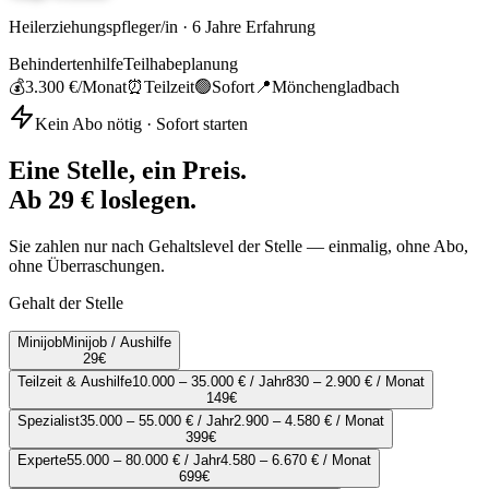
Heilerziehungspfleger/in
·
6
Jahre Erfahrung
Behindertenhilfe
Teilhabeplanung
💰
3.300 €
/Monat
⏰
Teilzeit
🟢
Sofort
📍
Mönchengladbach
Kein Abo nötig · Sofort starten
Eine Stelle, ein Preis.
Ab 29 € loslegen.
Sie zahlen nur nach Gehaltslevel der Stelle — einmalig, ohne Abo,
ohne Überraschungen.
Gehalt der Stelle
Minijob
Minijob / Aushilfe
29
€
Teilzeit & Aushilfe
10.000 – 35.000 € / Jahr
830 – 2.900 € / Monat
149
€
Spezialist
35.000 – 55.000 € / Jahr
2.900 – 4.580 € / Monat
399
€
Experte
55.000 – 80.000 € / Jahr
4.580 – 6.670 € / Monat
699
€