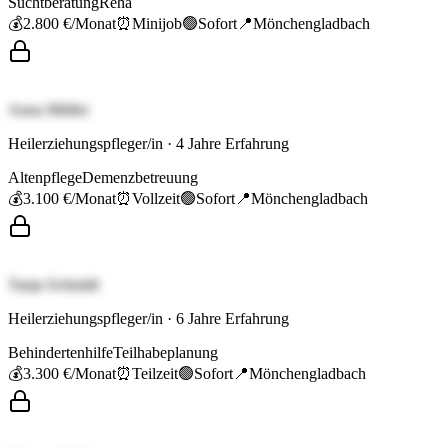
Suchtberatung
Reha
💰
2.800 €
/Monat
⏰
Minijob
🟢
Sofort
📍
Mönchengladbach
Anna Müller
Heilerziehungspfleger/in
·
4
Jahre Erfahrung
Altenpflege
Demenzbetreuung
💰
3.100 €
/Monat
⏰
Vollzeit
🟢
Sofort
📍
Mönchengladbach
Tanja Schmidt
Heilerziehungspfleger/in
·
6
Jahre Erfahrung
Behindertenhilfe
Teilhabeplanung
💰
3.300 €
/Monat
⏰
Teilzeit
🟢
Sofort
📍
Mönchengladbach