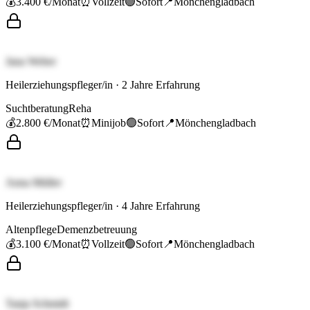
💰
3.400 €
/Monat
⏰
Vollzeit
🟢
Sofort
📍
Mönchengladbach
Jana Weber
Heilerziehungspfleger/in
·
2
Jahre Erfahrung
Suchtberatung
Reha
💰
2.800 €
/Monat
⏰
Minijob
🟢
Sofort
📍
Mönchengladbach
Anna Müller
Heilerziehungspfleger/in
·
4
Jahre Erfahrung
Altenpflege
Demenzbetreuung
💰
3.100 €
/Monat
⏰
Vollzeit
🟢
Sofort
📍
Mönchengladbach
Tanja Schmidt