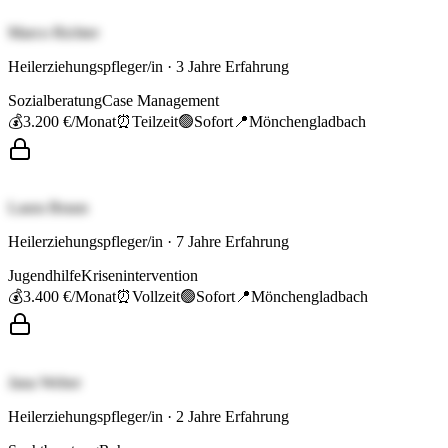
Marco Richter
Heilerziehungspfleger/in
·
3
Jahre Erfahrung
Sozialberatung
Case Management
💰
3.200 €
/Monat
⏰
Teilzeit
🟢
Sofort
📍
Mönchengladbach
Laura Braun
Heilerziehungspfleger/in
·
7
Jahre Erfahrung
Jugendhilfe
Krisenintervention
💰
3.400 €
/Monat
⏰
Vollzeit
🟢
Sofort
📍
Mönchengladbach
Jana Weber
Heilerziehungspfleger/in
·
2
Jahre Erfahrung