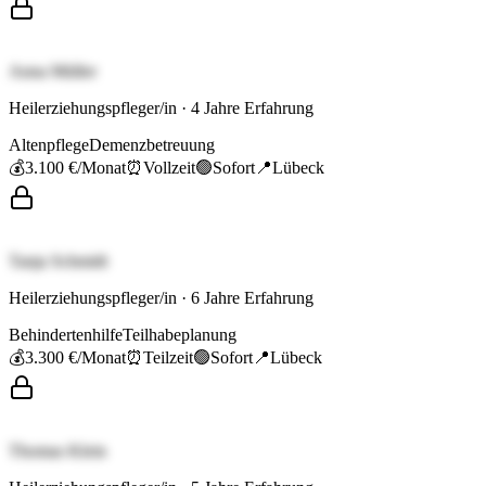
Anna Müller
Heilerziehungspfleger/in
·
4
Jahre Erfahrung
Altenpflege
Demenzbetreuung
💰
3.100 €
/Monat
⏰
Vollzeit
🟢
Sofort
📍
Lübeck
Tanja Schmidt
Heilerziehungspfleger/in
·
6
Jahre Erfahrung
Behindertenhilfe
Teilhabeplanung
💰
3.300 €
/Monat
⏰
Teilzeit
🟢
Sofort
📍
Lübeck
Thomas Klein