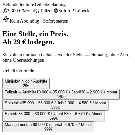
Behindertenhilfe
Teilhabeplanung
💰
3.300 €
/Monat
⏰
Teilzeit
🟢
Sofort
📍
Lübeck
Kein Abo nötig · Sofort starten
Eine Stelle, ein Preis.
Ab 29 € loslegen.
Sie zahlen nur nach Gehaltslevel der Stelle — einmalig, ohne Abo,
ohne Überraschungen.
Gehalt der Stelle
Minijob
Minijob / Aushilfe
29
€
Teilzeit & Aushilfe
10.000 – 35.000 € / Jahr
830 – 2.900 € / Monat
149
€
Spezialist
35.000 – 55.000 € / Jahr
2.900 – 4.580 € / Monat
399
€
Experte
55.000 – 80.000 € / Jahr
4.580 – 6.670 € / Monat
699
€
Management
ab 80.000 € / Jahr
ab 6.670 € / Monat
999
€