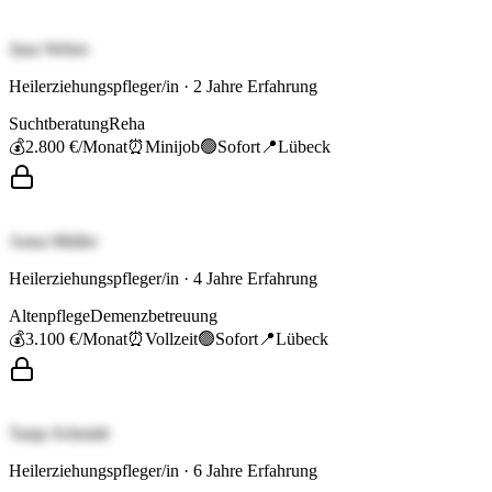
Jana Weber
Heilerziehungspfleger/in
·
2
Jahre Erfahrung
Suchtberatung
Reha
💰
2.800 €
/Monat
⏰
Minijob
🟢
Sofort
📍
Lübeck
Anna Müller
Heilerziehungspfleger/in
·
4
Jahre Erfahrung
Altenpflege
Demenzbetreuung
💰
3.100 €
/Monat
⏰
Vollzeit
🟢
Sofort
📍
Lübeck
Tanja Schmidt
Heilerziehungspfleger/in
·
6
Jahre Erfahrung