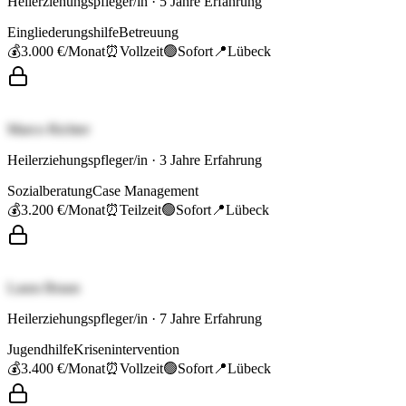
Heilerziehungspfleger/in
·
5
Jahre Erfahrung
Eingliederungshilfe
Betreuung
💰
3.000 €
/Monat
⏰
Vollzeit
🟢
Sofort
📍
Lübeck
Marco Richter
Heilerziehungspfleger/in
·
3
Jahre Erfahrung
Sozialberatung
Case Management
💰
3.200 €
/Monat
⏰
Teilzeit
🟢
Sofort
📍
Lübeck
Laura Braun
Heilerziehungspfleger/in
·
7
Jahre Erfahrung
Jugendhilfe
Krisenintervention
💰
3.400 €
/Monat
⏰
Vollzeit
🟢
Sofort
📍
Lübeck