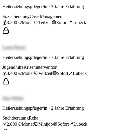
Heilerziehungspfleger/in
·
3
Jahre Erfahrung
Sozialberatung
Case Management
💰
3.200 €
/Monat
⏰
Teilzeit
🟢
Sofort
📍
Lübeck
Laura Braun
Heilerziehungspfleger/in
·
7
Jahre Erfahrung
Jugendhilfe
Krisenintervention
💰
3.400 €
/Monat
⏰
Vollzeit
🟢
Sofort
📍
Lübeck
Jana Weber
Heilerziehungspfleger/in
·
2
Jahre Erfahrung
Suchtberatung
Reha
💰
2.800 €
/Monat
⏰
Minijob
🟢
Sofort
📍
Lübeck