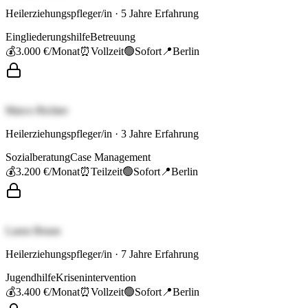
Heilerziehungspfleger/in
·
5
Jahre Erfahrung
Eingliederungshilfe
Betreuung
💰
3.000 €
/Monat
⏰
Vollzeit
🟢
Sofort
📍
Berlin
Marco Richter
Heilerziehungspfleger/in
·
3
Jahre Erfahrung
Sozialberatung
Case Management
💰
3.200 €
/Monat
⏰
Teilzeit
🟢
Sofort
📍
Berlin
Laura Braun
Heilerziehungspfleger/in
·
7
Jahre Erfahrung
Jugendhilfe
Krisenintervention
💰
3.400 €
/Monat
⏰
Vollzeit
🟢
Sofort
📍
Berlin