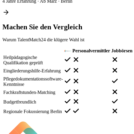
4 Jahre Erfahrung
·
Ab März
·
Berlin
Machen Sie den
Vergleich
Warum TalentMatch24 die klügere Wahl ist
Personalvermittler
Jobbörsen
Heilpädagogische
Qualifikation geprüft
Eingliederungshilfe-Erfahrung
Pflegedokumentationssoftware-
Kenntnisse
Fachkraftstunden-Matching
Budgetfreundlich
Regionale Fokussierung Berlin