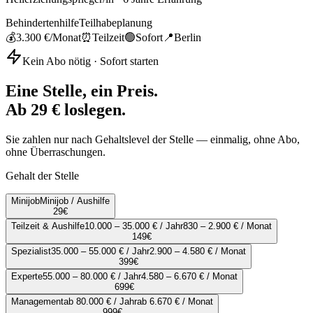
Behindertenhilfe
Teilhabeplanung
💰
3.300 €
/Monat
⏰
Teilzeit
🟢
Sofort
📍
Berlin
Kein Abo nötig · Sofort starten
Eine Stelle, ein Preis.
Ab 29 € loslegen.
Sie zahlen nur nach Gehaltslevel der Stelle — einmalig, ohne Abo,
ohne Überraschungen.
Gehalt der Stelle
Minijob
Minijob / Aushilfe
29
€
Teilzeit & Aushilfe
10.000 – 35.000 € / Jahr
830 – 2.900 € / Monat
149
€
Spezialist
35.000 – 55.000 € / Jahr
2.900 – 4.580 € / Monat
399
€
Experte
55.000 – 80.000 € / Jahr
4.580 – 6.670 € / Monat
699
€
Management
ab 80.000 € / Jahr
ab 6.670 € / Monat
999
€