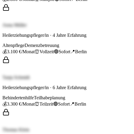
Anna Müller
Heilerziehungspfleger/in
·
4
Jahre Erfahrung
Altenpflege
Demenzbetreuung
💰
3.100 €
/Monat
⏰
Vollzeit
🟢
Sofort
📍
Berlin
Tanja Schmidt
Heilerziehungspfleger/in
·
6
Jahre Erfahrung
Behindertenhilfe
Teilhabeplanung
💰
3.300 €
/Monat
⏰
Teilzeit
🟢
Sofort
📍
Berlin
Thomas Klein