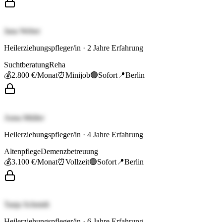
Jana Weber
Heilerziehungspfleger/in
·
2
Jahre Erfahrung
Suchtberatung
Reha
💰
2.800 €
/Monat
⏰
Minijob
🟢
Sofort
📍
Berlin
Anna Müller
Heilerziehungspfleger/in
·
4
Jahre Erfahrung
Altenpflege
Demenzbetreuung
💰
3.100 €
/Monat
⏰
Vollzeit
🟢
Sofort
📍
Berlin
Tanja Schmidt
Heilerziehungspfleger/in
·
6
Jahre Erfahrung