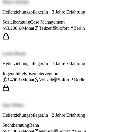
Marco Richter
Heilerziehungspfleger/in
·
3
Jahre Erfahrung
Sozialberatung
Case Management
💰
3.200 €
/Monat
⏰
Teilzeit
🟢
Sofort
📍
Berlin
Laura Braun
Heilerziehungspfleger/in
·
7
Jahre Erfahrung
Jugendhilfe
Krisenintervention
💰
3.400 €
/Monat
⏰
Vollzeit
🟢
Sofort
📍
Berlin
Jana Weber
Heilerziehungspfleger/in
·
2
Jahre Erfahrung
Suchtberatung
Reha
💰
2.800 €
/Monat
⏰
Minijob
🟢
Sofort
📍
Berlin