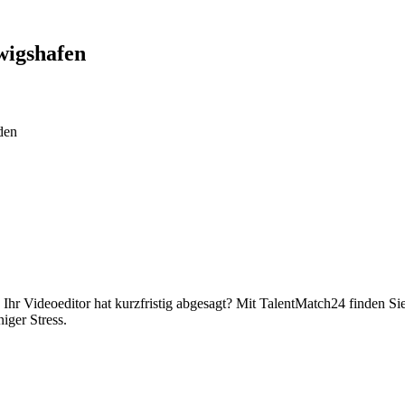
igshafen
den
Ihr Videoeditor hat kurzfristig abgesagt? Mit TalentMatch24 finden Si
iger Stress.