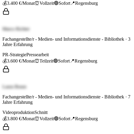
💰
3.400 €
/Monat
⏰
Vollzeit
🟢
Sofort
📍
Regensburg
Marco Richter
Fachangestellte/r - Medien- und Informationsdienste - Bibliothek
·
3
Jahre Erfahrung
PR-Strategie
Pressearbeit
💰
3.600 €
/Monat
⏰
Teilzeit
🟢
Sofort
📍
Regensburg
Laura Braun
Fachangestellte/r - Medien- und Informationsdienste - Bibliothek
·
7
Jahre Erfahrung
Videoproduktion
Schnitt
💰
3.800 €
/Monat
⏰
Vollzeit
🟢
Sofort
📍
Regensburg