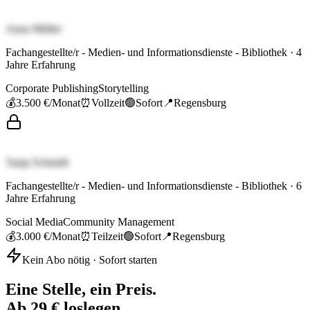
Anna Müller
Fachangestellte/r - Medien- und Informationsdienste - Bibliothek
·
4
Jahre Erfahrung
Corporate Publishing
Storytelling
💰
3.500 €
/Monat
⏰
Vollzeit
🟢
Sofort
📍
Regensburg
Tanja Schmidt
Fachangestellte/r - Medien- und Informationsdienste - Bibliothek
·
6
Jahre Erfahrung
Social Media
Community Management
💰
3.000 €
/Monat
⏰
Teilzeit
🟢
Sofort
📍
Regensburg
Kein Abo nötig · Sofort starten
Eine Stelle, ein Preis.
Ab 29 € loslegen.