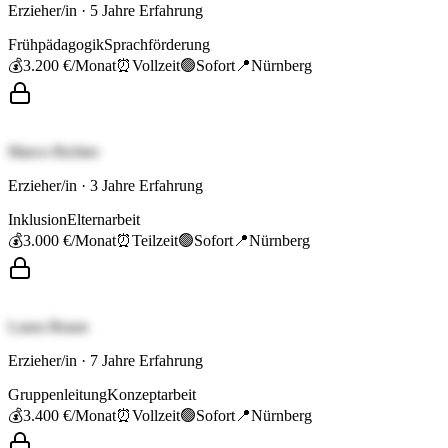
Erzieher/in
·
5
Jahre Erfahrung
Frühpädagogik
Sprachförderung
💰
3.200 €
/Monat
⏰
Vollzeit
🟢
Sofort
📍
Nürnberg
Marco Richter
Erzieher/in
·
3
Jahre Erfahrung
Inklusion
Elternarbeit
💰
3.000 €
/Monat
⏰
Teilzeit
🟢
Sofort
📍
Nürnberg
Laura Braun
Erzieher/in
·
7
Jahre Erfahrung
Gruppenleitung
Konzeptarbeit
💰
3.400 €
/Monat
⏰
Vollzeit
🟢
Sofort
📍
Nürnberg