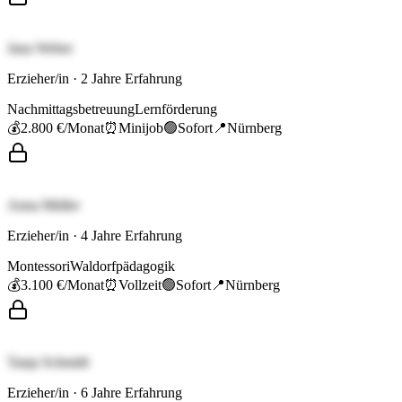
Jana Weber
Erzieher/in
·
2
Jahre Erfahrung
Nachmittagsbetreuung
Lernförderung
💰
2.800 €
/Monat
⏰
Minijob
🟢
Sofort
📍
Nürnberg
Anna Müller
Erzieher/in
·
4
Jahre Erfahrung
Montessori
Waldorfpädagogik
💰
3.100 €
/Monat
⏰
Vollzeit
🟢
Sofort
📍
Nürnberg
Tanja Schmidt
Erzieher/in
·
6
Jahre Erfahrung