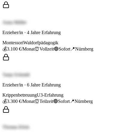
Anna Müller
Erzieher/in
·
4
Jahre Erfahrung
Montessori
Waldorfpädagogik
💰
3.100 €
/Monat
⏰
Vollzeit
🟢
Sofort
📍
Nürnberg
Tanja Schmidt
Erzieher/in
·
6
Jahre Erfahrung
Krippenbetreuung
U3-Erfahrung
💰
3.300 €
/Monat
⏰
Teilzeit
🟢
Sofort
📍
Nürnberg
Thomas Klein