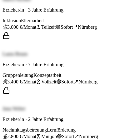
Erzieher/in
·
3
Jahre Erfahrung
Inklusion
Elternarbeit
💰
3.000 €
/Monat
⏰
Teilzeit
🟢
Sofort
📍
Nürnberg
Laura Braun
Erzieher/in
·
7
Jahre Erfahrung
Gruppenleitung
Konzeptarbeit
💰
3.400 €
/Monat
⏰
Vollzeit
🟢
Sofort
📍
Nürnberg
Jana Weber
Erzieher/in
·
2
Jahre Erfahrung
Nachmittagsbetreuung
Lernförderung
💰
2.800 €
/Monat
⏰
Minijob
🟢
Sofort
📍
Nürnberg