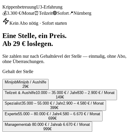
Krippenbetreuung
U3-Erfahrung
💰
3.300 €
/Monat
⏰
Teilzeit
🟢
Sofort
📍
Nürnberg
Kein Abo nötig · Sofort starten
Eine Stelle, ein Preis.
Ab 29 € loslegen.
Sie zahlen nur nach Gehaltslevel der Stelle — einmalig, ohne Abo,
ohne Überraschungen.
Gehalt der Stelle
Minijob
Minijob / Aushilfe
29
€
Teilzeit & Aushilfe
10.000 – 35.000 € / Jahr
830 – 2.900 € / Monat
149
€
Spezialist
35.000 – 55.000 € / Jahr
2.900 – 4.580 € / Monat
399
€
Experte
55.000 – 80.000 € / Jahr
4.580 – 6.670 € / Monat
699
€
Management
ab 80.000 € / Jahr
ab 6.670 € / Monat
999
€