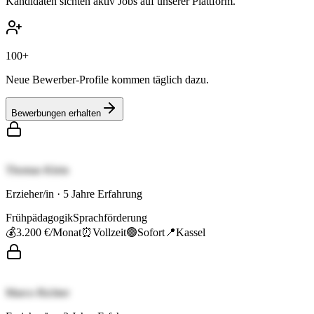
Kandidaten sichten aktiv Jobs auf unserer Plattform.
100+
Neue Bewerber-Profile kommen täglich dazu.
Bewerbungen erhalten
Thomas Klein
Erzieher/in
·
5
Jahre Erfahrung
Frühpädagogik
Sprachförderung
💰
3.200 €
/Monat
⏰
Vollzeit
🟢
Sofort
📍
Kassel
Marco Richter