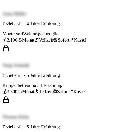
Anna Müller
Erzieher/in
·
4
Jahre Erfahrung
Montessori
Waldorfpädagogik
💰
3.100 €
/Monat
⏰
Vollzeit
🟢
Sofort
📍
Kassel
Tanja Schmidt
Erzieher/in
·
6
Jahre Erfahrung
Krippenbetreuung
U3-Erfahrung
💰
3.300 €
/Monat
⏰
Teilzeit
🟢
Sofort
📍
Kassel
Thomas Klein
Erzieher/in
·
5
Jahre Erfahrung