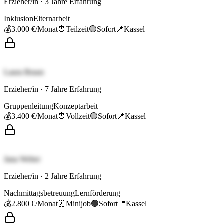
Erzieher/in
·
3
Jahre Erfahrung
Inklusion
Elternarbeit
💰
3.000 €
/Monat
⏰
Teilzeit
🟢
Sofort
📍
Kassel
Laura Braun
Erzieher/in
·
7
Jahre Erfahrung
Gruppenleitung
Konzeptarbeit
💰
3.400 €
/Monat
⏰
Vollzeit
🟢
Sofort
📍
Kassel
Jana Weber
Erzieher/in
·
2
Jahre Erfahrung
Nachmittagsbetreuung
Lernförderung
💰
2.800 €
/Monat
⏰
Minijob
🟢
Sofort
📍
Kassel