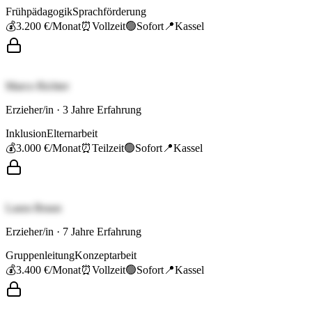
Frühpädagogik
Sprachförderung
💰
3.200 €
/Monat
⏰
Vollzeit
🟢
Sofort
📍
Kassel
Marco Richter
Erzieher/in
·
3
Jahre Erfahrung
Inklusion
Elternarbeit
💰
3.000 €
/Monat
⏰
Teilzeit
🟢
Sofort
📍
Kassel
Laura Braun
Erzieher/in
·
7
Jahre Erfahrung
Gruppenleitung
Konzeptarbeit
💰
3.400 €
/Monat
⏰
Vollzeit
🟢
Sofort
📍
Kassel