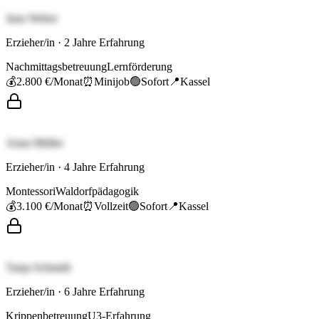
Jana Weber
Erzieher/in
·
2
Jahre Erfahrung
Nachmittagsbetreuung
Lernförderung
💰
2.800 €
/Monat
⏰
Minijob
🟢
Sofort
📍
Kassel
Anna Müller
Erzieher/in
·
4
Jahre Erfahrung
Montessori
Waldorfpädagogik
💰
3.100 €
/Monat
⏰
Vollzeit
🟢
Sofort
📍
Kassel
Tanja Schmidt
Erzieher/in
·
6
Jahre Erfahrung
Krippenbetreuung
U3-Erfahrung