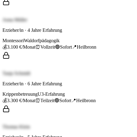
Anna Müller
Erzieher/in
·
4
Jahre Erfahrung
Montessori
Waldorfpädagogik
💰
3.100 €
/Monat
⏰
Vollzeit
🟢
Sofort
📍
Heilbronn
Tanja Schmidt
Erzieher/in
·
6
Jahre Erfahrung
Krippenbetreuung
U3-Erfahrung
💰
3.300 €
/Monat
⏰
Teilzeit
🟢
Sofort
📍
Heilbronn
Thomas Klein