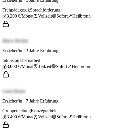
Erzieher/in
·
5
Jahre Erfahrung
Frühpädagogik
Sprachförderung
💰
3.200 €
/Monat
⏰
Vollzeit
🟢
Sofort
📍
Heilbronn
Marco Richter
Erzieher/in
·
3
Jahre Erfahrung
Inklusion
Elternarbeit
💰
3.000 €
/Monat
⏰
Teilzeit
🟢
Sofort
📍
Heilbronn
Laura Braun
Erzieher/in
·
7
Jahre Erfahrung
Gruppenleitung
Konzeptarbeit
💰
3.400 €
/Monat
⏰
Vollzeit
🟢
Sofort
📍
Heilbronn