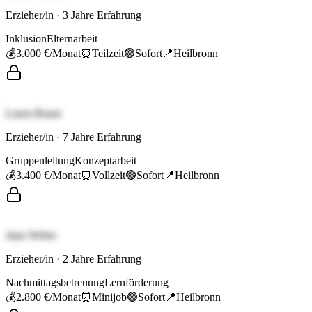
Erzieher/in
·
3
Jahre Erfahrung
Inklusion
Elternarbeit
💰
3.000 €
/Monat
⏰
Teilzeit
🟢
Sofort
📍
Heilbronn
Laura Braun
Erzieher/in
·
7
Jahre Erfahrung
Gruppenleitung
Konzeptarbeit
💰
3.400 €
/Monat
⏰
Vollzeit
🟢
Sofort
📍
Heilbronn
Jana Weber
Erzieher/in
·
2
Jahre Erfahrung
Nachmittagsbetreuung
Lernförderung
💰
2.800 €
/Monat
⏰
Minijob
🟢
Sofort
📍
Heilbronn