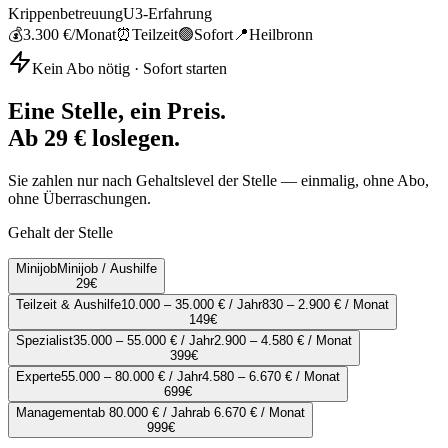
Krippenbetreuung
U3-Erfahrung
💰
3.300 €
/Monat
⏰
Teilzeit
🟢
Sofort
📍
Heilbronn
Kein Abo nötig · Sofort starten
Eine Stelle, ein Preis.
Ab 29 € loslegen.
Sie zahlen nur nach Gehaltslevel der Stelle — einmalig, ohne Abo,
ohne Überraschungen.
Gehalt der Stelle
Minijob
Minijob / Aushilfe
29
€
Teilzeit & Aushilfe
10.000 – 35.000 € / Jahr
830 – 2.900 € / Monat
149
€
Spezialist
35.000 – 55.000 € / Jahr
2.900 – 4.580 € / Monat
399
€
Experte
55.000 – 80.000 € / Jahr
4.580 – 6.670 € / Monat
699
€
Management
ab 80.000 € / Jahr
ab 6.670 € / Monat
999
€