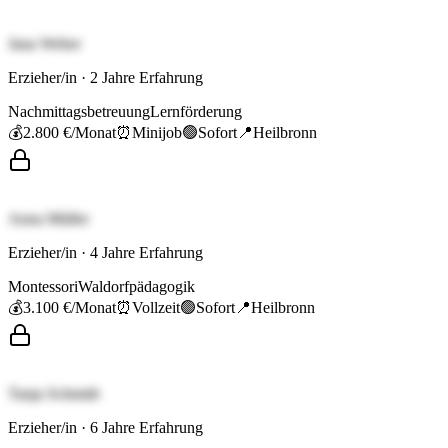
Jana Weber
Erzieher/in
·
2
Jahre Erfahrung
Nachmittagsbetreuung
Lernförderung
💰
2.800 €
/Monat
⏰
Minijob
🟢
Sofort
📍
Heilbronn
Anna Müller
Erzieher/in
·
4
Jahre Erfahrung
Montessori
Waldorfpädagogik
💰
3.100 €
/Monat
⏰
Vollzeit
🟢
Sofort
📍
Heilbronn
Tanja Schmidt
Erzieher/in
·
6
Jahre Erfahrung