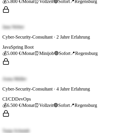
💰
5.800 €
/Monat
⏰
Vollzeit
🟢
Sofort
📍
Regensburg
Jana Weber
Cyber-Security-Consultant
·
2
Jahre Erfahrung
Java
Spring Boot
💰
5.000 €
/Monat
⏰
Minijob
🟢
Sofort
📍
Regensburg
Anna Müller
Cyber-Security-Consultant
·
4
Jahre Erfahrung
CI/CD
DevOps
💰
6.500 €
/Monat
⏰
Vollzeit
🟢
Sofort
📍
Regensburg
Tanja Schmidt