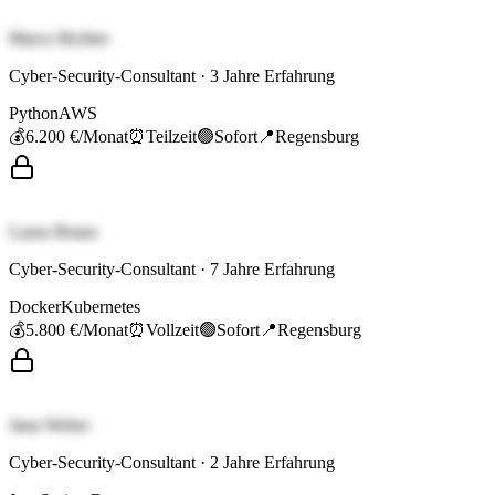
Marco Richter
Cyber-Security-Consultant
·
3
Jahre Erfahrung
Python
AWS
💰
6.200 €
/Monat
⏰
Teilzeit
🟢
Sofort
📍
Regensburg
Laura Braun
Cyber-Security-Consultant
·
7
Jahre Erfahrung
Docker
Kubernetes
💰
5.800 €
/Monat
⏰
Vollzeit
🟢
Sofort
📍
Regensburg
Jana Weber
Cyber-Security-Consultant
·
2
Jahre Erfahrung