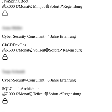
Java
Spring Boot
💰
5.000 €
/Monat
⏰
Minijob
🟢
Sofort
📍
Regensburg
Anna Müller
Cyber-Security-Consultant
·
4
Jahre Erfahrung
CI/CD
DevOps
💰
6.500 €
/Monat
⏰
Vollzeit
🟢
Sofort
📍
Regensburg
Tanja Schmidt
Cyber-Security-Consultant
·
6
Jahre Erfahrung
SQL
Cloud-Architektur
💰
7.000 €
/Monat
⏰
Teilzeit
🟢
Sofort
📍
Regensburg