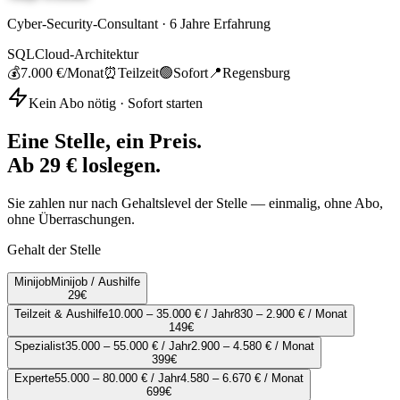
Cyber-Security-Consultant
·
6
Jahre Erfahrung
SQL
Cloud-Architektur
💰
7.000 €
/Monat
⏰
Teilzeit
🟢
Sofort
📍
Regensburg
Kein Abo nötig · Sofort starten
Eine Stelle, ein Preis.
Ab 29 € loslegen.
Sie zahlen nur nach Gehaltslevel der Stelle — einmalig, ohne Abo,
ohne Überraschungen.
Gehalt der Stelle
Minijob
Minijob / Aushilfe
29
€
Teilzeit & Aushilfe
10.000 – 35.000 € / Jahr
830 – 2.900 € / Monat
149
€
Spezialist
35.000 – 55.000 € / Jahr
2.900 – 4.580 € / Monat
399
€
Experte
55.000 – 80.000 € / Jahr
4.580 – 6.670 € / Monat
699
€