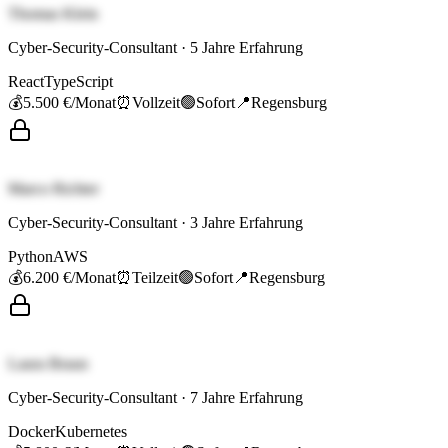
Thomas Klein
Cyber-Security-Consultant
·
5
Jahre Erfahrung
React
TypeScript
💰
5.500 €
/Monat
⏰
Vollzeit
🟢
Sofort
📍
Regensburg
Marco Richter
Cyber-Security-Consultant
·
3
Jahre Erfahrung
Python
AWS
💰
6.200 €
/Monat
⏰
Teilzeit
🟢
Sofort
📍
Regensburg
Laura Braun
Cyber-Security-Consultant
·
7
Jahre Erfahrung
Docker
Kubernetes