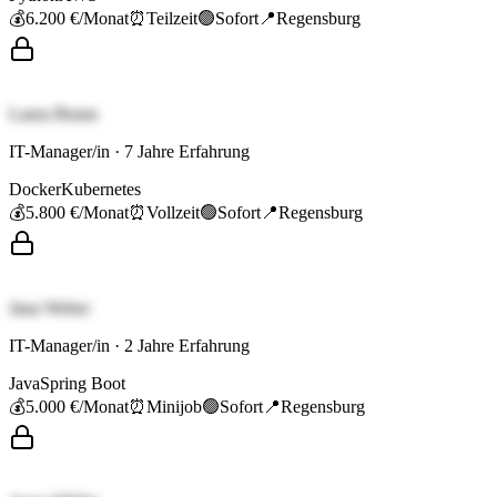
💰
6.200 €
/Monat
⏰
Teilzeit
🟢
Sofort
📍
Regensburg
Laura Braun
IT-Manager/in
·
7
Jahre Erfahrung
Docker
Kubernetes
💰
5.800 €
/Monat
⏰
Vollzeit
🟢
Sofort
📍
Regensburg
Jana Weber
IT-Manager/in
·
2
Jahre Erfahrung
Java
Spring Boot
💰
5.000 €
/Monat
⏰
Minijob
🟢
Sofort
📍
Regensburg