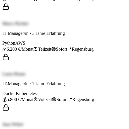
Marco Richter
IT-Manager/in
·
3
Jahre Erfahrung
Python
AWS
💰
6.200 €
/Monat
⏰
Teilzeit
🟢
Sofort
📍
Regensburg
Laura Braun
IT-Manager/in
·
7
Jahre Erfahrung
Docker
Kubernetes
💰
5.800 €
/Monat
⏰
Vollzeit
🟢
Sofort
📍
Regensburg
Jana Weber