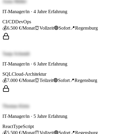
Anna Müller
IT-Manager/in
·
4
Jahre Erfahrung
CI/CD
DevOps
💰
6.500 €
/Monat
⏰
Vollzeit
🟢
Sofort
📍
Regensburg
Tanja Schmidt
IT-Manager/in
·
6
Jahre Erfahrung
SQL
Cloud-Architektur
💰
7.000 €
/Monat
⏰
Teilzeit
🟢
Sofort
📍
Regensburg
Thomas Klein
IT-Manager/in
·
5
Jahre Erfahrung
React
TypeScript
💰
5.500 €
/Monat
⏰
Vollzeit
🟢
Sofort
📍
Regensburg