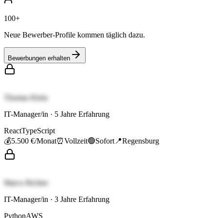
100+
Neue Bewerber-Profile kommen täglich dazu.
Bewerbungen erhalten
Thomas Klein
IT-Manager/in
·
5
Jahre Erfahrung
React
TypeScript
💰
5.500 €
/Monat
⏰
Vollzeit
🟢
Sofort
📍
Regensburg
Marco Richter
IT-Manager/in
·
3
Jahre Erfahrung
Python
AWS