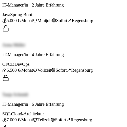
IT-Manager/in
·
2
Jahre Erfahrung
Java
Spring Boot
💰
5.000 €
/Monat
⏰
Minijob
🟢
Sofort
📍
Regensburg
Anna Müller
IT-Manager/in
·
4
Jahre Erfahrung
CI/CD
DevOps
💰
6.500 €
/Monat
⏰
Vollzeit
🟢
Sofort
📍
Regensburg
Tanja Schmidt
IT-Manager/in
·
6
Jahre Erfahrung
SQL
Cloud-Architektur
💰
7.000 €
/Monat
⏰
Teilzeit
🟢
Sofort
📍
Regensburg