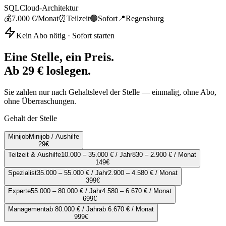
SQL
Cloud-Architektur
💰
7.000 €
/Monat
⏰
Teilzeit
🟢
Sofort
📍
Regensburg
Kein Abo nötig · Sofort starten
Eine Stelle, ein Preis.
Ab 29 € loslegen.
Sie zahlen nur nach Gehaltslevel der Stelle — einmalig, ohne Abo,
ohne Überraschungen.
Gehalt der Stelle
Minijob
Minijob / Aushilfe
29
€
Teilzeit & Aushilfe
10.000 – 35.000 € / Jahr
830 – 2.900 € / Monat
149
€
Spezialist
35.000 – 55.000 € / Jahr
2.900 – 4.580 € / Monat
399
€
Experte
55.000 – 80.000 € / Jahr
4.580 – 6.670 € / Monat
699
€
Management
ab 80.000 € / Jahr
ab 6.670 € / Monat
999
€