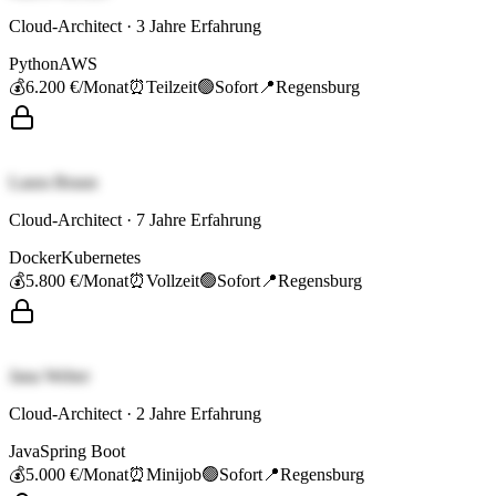
Cloud-Architect
·
3
Jahre Erfahrung
Python
AWS
💰
6.200 €
/Monat
⏰
Teilzeit
🟢
Sofort
📍
Regensburg
Laura Braun
Cloud-Architect
·
7
Jahre Erfahrung
Docker
Kubernetes
💰
5.800 €
/Monat
⏰
Vollzeit
🟢
Sofort
📍
Regensburg
Jana Weber
Cloud-Architect
·
2
Jahre Erfahrung
Java
Spring Boot
💰
5.000 €
/Monat
⏰
Minijob
🟢
Sofort
📍
Regensburg