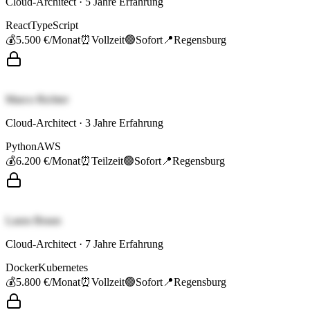
Cloud-Architect
·
5
Jahre Erfahrung
React
TypeScript
💰
5.500 €
/Monat
⏰
Vollzeit
🟢
Sofort
📍
Regensburg
Marco Richter
Cloud-Architect
·
3
Jahre Erfahrung
Python
AWS
💰
6.200 €
/Monat
⏰
Teilzeit
🟢
Sofort
📍
Regensburg
Laura Braun
Cloud-Architect
·
7
Jahre Erfahrung
Docker
Kubernetes
💰
5.800 €
/Monat
⏰
Vollzeit
🟢
Sofort
📍
Regensburg