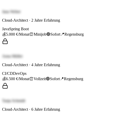
Jana Weber
Cloud-Architect
·
2
Jahre Erfahrung
Java
Spring Boot
💰
5.000 €
/Monat
⏰
Minijob
🟢
Sofort
📍
Regensburg
Anna Müller
Cloud-Architect
·
4
Jahre Erfahrung
CI/CD
DevOps
💰
6.500 €
/Monat
⏰
Vollzeit
🟢
Sofort
📍
Regensburg
Tanja Schmidt
Cloud-Architect
·
6
Jahre Erfahrung