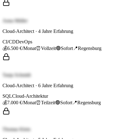
Anna Müller
Cloud-Architect
·
4
Jahre Erfahrung
CI/CD
DevOps
💰
6.500 €
/Monat
⏰
Vollzeit
🟢
Sofort
📍
Regensburg
Tanja Schmidt
Cloud-Architect
·
6
Jahre Erfahrung
SQL
Cloud-Architektur
💰
7.000 €
/Monat
⏰
Teilzeit
🟢
Sofort
📍
Regensburg
Thomas Klein