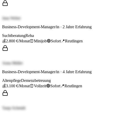
Jana Weber
Business-Development-Manager/in
·
2
Jahre Erfahrung
Suchtberatung
Reha
💰
2.800 €
/Monat
⏰
Minijob
🟢
Sofort
📍
Reutlingen
Anna Müller
Business-Development-Manager/in
·
4
Jahre Erfahrung
Altenpflege
Demenzbetreuung
💰
3.100 €
/Monat
⏰
Vollzeit
🟢
Sofort
📍
Reutlingen
Tanja Schmidt