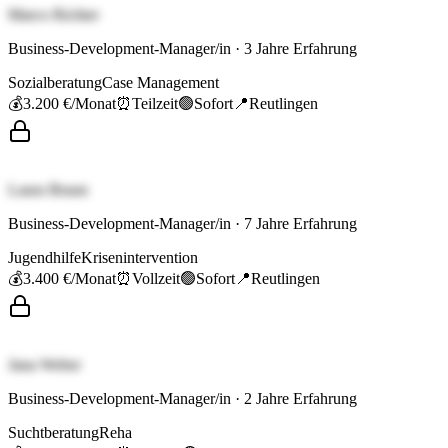
Marco Richter
Business-Development-Manager/in
·
3
Jahre Erfahrung
Sozialberatung
Case Management
💰
3.200 €
/Monat
⏰
Teilzeit
🟢
Sofort
📍
Reutlingen
Laura Braun
Business-Development-Manager/in
·
7
Jahre Erfahrung
Jugendhilfe
Krisenintervention
💰
3.400 €
/Monat
⏰
Vollzeit
🟢
Sofort
📍
Reutlingen
Jana Weber
Business-Development-Manager/in
·
2
Jahre Erfahrung
Suchtberatung
Reha