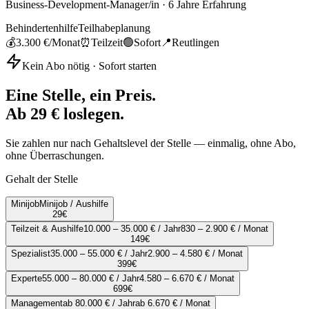
Business-Development-Manager/in
·
6
Jahre Erfahrung
Behindertenhilfe
Teilhabeplanung
💰
3.300 €
/Monat
⏰
Teilzeit
🟢
Sofort
📍
Reutlingen
Kein Abo nötig · Sofort starten
Eine Stelle, ein Preis.
Ab 29 € loslegen.
Sie zahlen nur nach Gehaltslevel der Stelle — einmalig, ohne Abo,
ohne Überraschungen.
Gehalt der Stelle
Minijob
Minijob / Aushilfe
29
€
Teilzeit & Aushilfe
10.000 – 35.000 € / Jahr
830 – 2.900 € / Monat
149
€
Spezialist
35.000 – 55.000 € / Jahr
2.900 – 4.580 € / Monat
399
€
Experte
55.000 – 80.000 € / Jahr
4.580 – 6.670 € / Monat
699
€
Management
ab 80.000 € / Jahr
ab 6.670 € / Monat