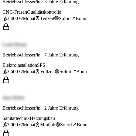
Betriebsschlosser/in
·
3
Jahre Erfahrung
CNC-Fräsen
Qualitätskontrolle
💰
3.400 €
/Monat
⏰
Teilzeit
🟢
Sofort
📍
Bonn
Laura Braun
Betriebsschlosser/in
·
7
Jahre Erfahrung
Elektroinstallation
SPS
💰
3.600 €
/Monat
⏰
Vollzeit
🟢
Sofort
📍
Bonn
Jana Weber
Betriebsschlosser/in
·
2
Jahre Erfahrung
Sanitärtechnik
Heizungsbau
💰
3.000 €
/Monat
⏰
Minijob
🟢
Sofort
📍
Bonn