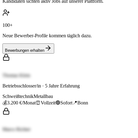
Kandidaten sichten aktiv Jobs auf unserer Plattform.
100+
Neue Bewerber-Profile kommen täglich dazu.
Bewerbungen erhalten
Thomas Klein
Betriebsschlosser/in
·
5
Jahre Erfahrung
Schweißtechnik
Metallbau
💰
3.200 €
/Monat
⏰
Vollzeit
🟢
Sofort
📍
Bonn
Marco Richter