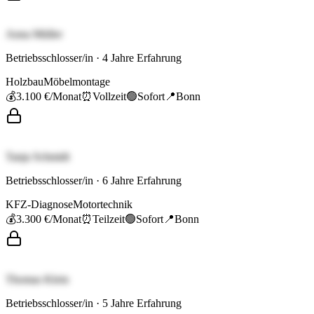
Anna Müller
Betriebsschlosser/in
·
4
Jahre Erfahrung
Holzbau
Möbelmontage
💰
3.100 €
/Monat
⏰
Vollzeit
🟢
Sofort
📍
Bonn
Tanja Schmidt
Betriebsschlosser/in
·
6
Jahre Erfahrung
KFZ-Diagnose
Motortechnik
💰
3.300 €
/Monat
⏰
Teilzeit
🟢
Sofort
📍
Bonn
Thomas Klein
Betriebsschlosser/in
·
5
Jahre Erfahrung