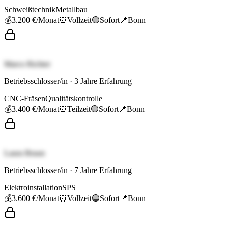
Schweißtechnik
Metallbau
💰
3.200 €
/Monat
⏰
Vollzeit
🟢
Sofort
📍
Bonn
Marco Richter
Betriebsschlosser/in
·
3
Jahre Erfahrung
CNC-Fräsen
Qualitätskontrolle
💰
3.400 €
/Monat
⏰
Teilzeit
🟢
Sofort
📍
Bonn
Laura Braun
Betriebsschlosser/in
·
7
Jahre Erfahrung
Elektroinstallation
SPS
💰
3.600 €
/Monat
⏰
Vollzeit
🟢
Sofort
📍
Bonn