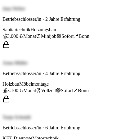
Jana Weber
Betriebsschlosser/in
·
2
Jahre Erfahrung
Sanitärtechnik
Heizungsbau
💰
3.000 €
/Monat
⏰
Minijob
🟢
Sofort
📍
Bonn
Anna Müller
Betriebsschlosser/in
·
4
Jahre Erfahrung
Holzbau
Möbelmontage
💰
3.100 €
/Monat
⏰
Vollzeit
🟢
Sofort
📍
Bonn
Tanja Schmidt
Betriebsschlosser/in
·
6
Jahre Erfahrung
KFZ-Diagnose
Motortechnik