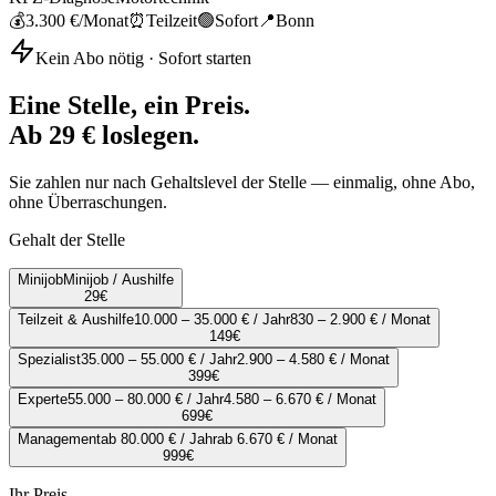
💰
3.300 €
/Monat
⏰
Teilzeit
🟢
Sofort
📍
Bonn
Kein Abo nötig · Sofort starten
Eine Stelle, ein Preis.
Ab 29 € loslegen.
Sie zahlen nur nach Gehaltslevel der Stelle — einmalig, ohne Abo,
ohne Überraschungen.
Gehalt der Stelle
Minijob
Minijob / Aushilfe
29
€
Teilzeit & Aushilfe
10.000 – 35.000 € / Jahr
830 – 2.900 € / Monat
149
€
Spezialist
35.000 – 55.000 € / Jahr
2.900 – 4.580 € / Monat
399
€
Experte
55.000 – 80.000 € / Jahr
4.580 – 6.670 € / Monat
699
€
Management
ab 80.000 € / Jahr
ab 6.670 € / Monat
999
€
Ihr Preis