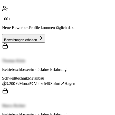
100+
Neue Bewerber-Profile kommen täglich dazu.
Bewerbungen erhalten
Thomas Klein
Betriebsschlosser/in
·
5
Jahre Erfahrung
Schweißtechnik
Metallbau
💰
3.200 €
/Monat
⏰
Vollzeit
🟢
Sofort
📍
Hagen
Marco Richter
Betriebsschlosser/in
·
3
Jahre Erfahrung