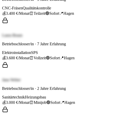
CNC-Fräsen
Qualitätskontrolle
💰
3.400 €
/Monat
⏰
Teilzeit
🟢
Sofort
📍
Hagen
Laura Braun
Betriebsschlosser/in
·
7
Jahre Erfahrung
Elektroinstallation
SPS
💰
3.600 €
/Monat
⏰
Vollzeit
🟢
Sofort
📍
Hagen
Jana Weber
Betriebsschlosser/in
·
2
Jahre Erfahrung
Sanitärtechnik
Heizungsbau
💰
3.000 €
/Monat
⏰
Minijob
🟢
Sofort
📍
Hagen