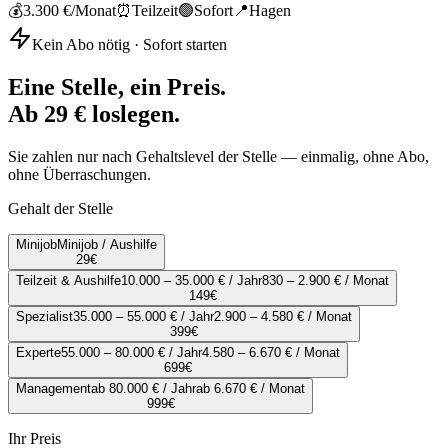
💰
3.300 €
/Monat
⏰
Teilzeit
🟢
Sofort
📍
Hagen
Kein Abo nötig · Sofort starten
Eine Stelle, ein Preis.
Ab 29 € loslegen.
Sie zahlen nur nach Gehaltslevel der Stelle — einmalig, ohne Abo,
ohne Überraschungen.
Gehalt der Stelle
Minijob
Minijob / Aushilfe
29
€
Teilzeit & Aushilfe
10.000 – 35.000 € / Jahr
830 – 2.900 € / Monat
149
€
Spezialist
35.000 – 55.000 € / Jahr
2.900 – 4.580 € / Monat
399
€
Experte
55.000 – 80.000 € / Jahr
4.580 – 6.670 € / Monat
699
€
Management
ab 80.000 € / Jahr
ab 6.670 € / Monat
999
€
Ihr Preis