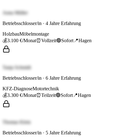
Anna Müller
Betriebsschlosser/in
·
4
Jahre Erfahrung
Holzbau
Möbelmontage
💰
3.100 €
/Monat
⏰
Vollzeit
🟢
Sofort
📍
Hagen
Tanja Schmidt
Betriebsschlosser/in
·
6
Jahre Erfahrung
KFZ-Diagnose
Motortechnik
💰
3.300 €
/Monat
⏰
Teilzeit
🟢
Sofort
📍
Hagen
Thomas Klein
Betriebsschlosser/in
·
5
Jahre Erfahrung