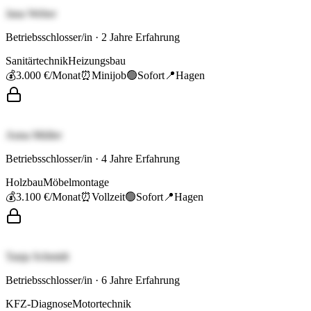
Jana Weber
Betriebsschlosser/in
·
2
Jahre Erfahrung
Sanitärtechnik
Heizungsbau
💰
3.000 €
/Monat
⏰
Minijob
🟢
Sofort
📍
Hagen
Anna Müller
Betriebsschlosser/in
·
4
Jahre Erfahrung
Holzbau
Möbelmontage
💰
3.100 €
/Monat
⏰
Vollzeit
🟢
Sofort
📍
Hagen
Tanja Schmidt
Betriebsschlosser/in
·
6
Jahre Erfahrung
KFZ-Diagnose
Motortechnik