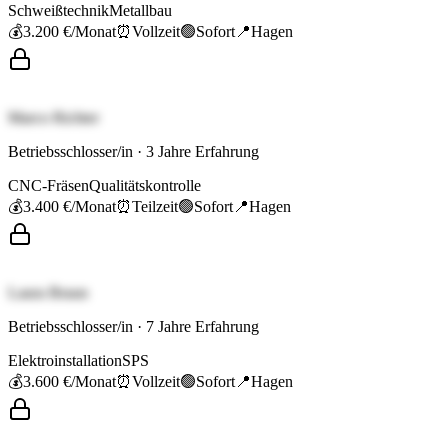
Schweißtechnik
Metallbau
💰
3.200 €
/Monat
⏰
Vollzeit
🟢
Sofort
📍
Hagen
Marco Richter
Betriebsschlosser/in
·
3
Jahre Erfahrung
CNC-Fräsen
Qualitätskontrolle
💰
3.400 €
/Monat
⏰
Teilzeit
🟢
Sofort
📍
Hagen
Laura Braun
Betriebsschlosser/in
·
7
Jahre Erfahrung
Elektroinstallation
SPS
💰
3.600 €
/Monat
⏰
Vollzeit
🟢
Sofort
📍
Hagen