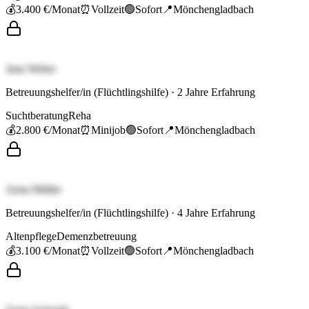
💰
3.400 €
/Monat
⏰
Vollzeit
🟢
Sofort
📍
Mönchengladbach
Jana Weber
Betreuungshelfer/in (Flüchtlingshilfe)
·
2
Jahre Erfahrung
Suchtberatung
Reha
💰
2.800 €
/Monat
⏰
Minijob
🟢
Sofort
📍
Mönchengladbach
Anna Müller
Betreuungshelfer/in (Flüchtlingshilfe)
·
4
Jahre Erfahrung
Altenpflege
Demenzbetreuung
💰
3.100 €
/Monat
⏰
Vollzeit
🟢
Sofort
📍
Mönchengladbach