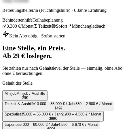
Tanja Schmidt
Betreuungshelfer/in (Flüchtlingshilfe)
·
6
Jahre Erfahrung
Behindertenhilfe
Teilhabeplanung
💰
3.300 €
/Monat
⏰
Teilzeit
🟢
Sofort
📍
Mönchengladbach
Kein Abo nötig · Sofort starten
Eine Stelle, ein Preis.
Ab 29 € loslegen.
Sie zahlen nur nach Gehaltslevel der Stelle — einmalig, ohne Abo,
ohne Überraschungen.
Gehalt der Stelle
Minijob
Minijob / Aushilfe
29
€
Teilzeit & Aushilfe
10.000 – 35.000 € / Jahr
830 – 2.900 € / Monat
149
€
Spezialist
35.000 – 55.000 € / Jahr
2.900 – 4.580 € / Monat
399
€
Experte
55.000 – 80.000 € / Jahr
4.580 – 6.670 € / Monat
699
€