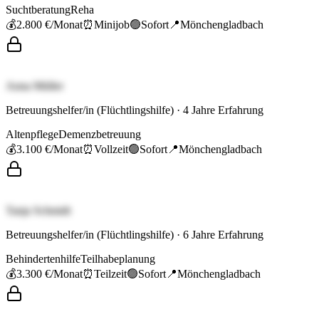
Suchtberatung
Reha
💰
2.800 €
/Monat
⏰
Minijob
🟢
Sofort
📍
Mönchengladbach
Anna Müller
Betreuungshelfer/in (Flüchtlingshilfe)
·
4
Jahre Erfahrung
Altenpflege
Demenzbetreuung
💰
3.100 €
/Monat
⏰
Vollzeit
🟢
Sofort
📍
Mönchengladbach
Tanja Schmidt
Betreuungshelfer/in (Flüchtlingshilfe)
·
6
Jahre Erfahrung
Behindertenhilfe
Teilhabeplanung
💰
3.300 €
/Monat
⏰
Teilzeit
🟢
Sofort
📍
Mönchengladbach