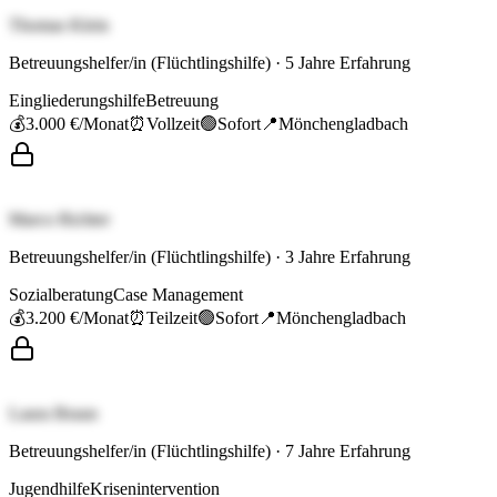
Thomas Klein
Betreuungshelfer/in (Flüchtlingshilfe)
·
5
Jahre Erfahrung
Eingliederungshilfe
Betreuung
💰
3.000 €
/Monat
⏰
Vollzeit
🟢
Sofort
📍
Mönchengladbach
Marco Richter
Betreuungshelfer/in (Flüchtlingshilfe)
·
3
Jahre Erfahrung
Sozialberatung
Case Management
💰
3.200 €
/Monat
⏰
Teilzeit
🟢
Sofort
📍
Mönchengladbach
Laura Braun
Betreuungshelfer/in (Flüchtlingshilfe)
·
7
Jahre Erfahrung
Jugendhilfe
Krisenintervention