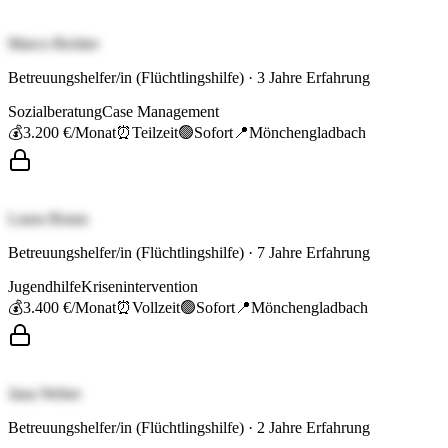
Marco Richter
Betreuungshelfer/in (Flüchtlingshilfe)
·
3
Jahre Erfahrung
Sozialberatung
Case Management
💰
3.200 €
/Monat
⏰
Teilzeit
🟢
Sofort
📍
Mönchengladbach
Laura Braun
Betreuungshelfer/in (Flüchtlingshilfe)
·
7
Jahre Erfahrung
Jugendhilfe
Krisenintervention
💰
3.400 €
/Monat
⏰
Vollzeit
🟢
Sofort
📍
Mönchengladbach
Jana Weber
Betreuungshelfer/in (Flüchtlingshilfe)
·
2
Jahre Erfahrung