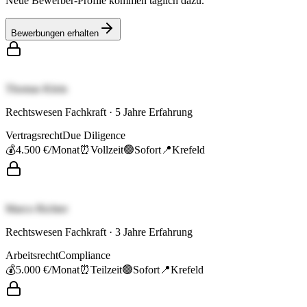
Neue Bewerber-Profile kommen täglich dazu.
Bewerbungen erhalten
Thomas Klein
Rechtswesen Fachkraft
·
5
Jahre Erfahrung
Vertragsrecht
Due Diligence
💰
4.500 €
/Monat
⏰
Vollzeit
🟢
Sofort
📍
Krefeld
Marco Richter
Rechtswesen Fachkraft
·
3
Jahre Erfahrung
Arbeitsrecht
Compliance
💰
5.000 €
/Monat
⏰
Teilzeit
🟢
Sofort
📍
Krefeld