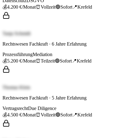
Datenschutz
DSGVO
💰
4.200 €
/Monat
⏰
Vollzeit
🟢
Sofort
📍
Krefeld
Tanja Schmidt
Rechtswesen Fachkraft
·
6
Jahre Erfahrung
Prozessführung
Mediation
💰
5.200 €
/Monat
⏰
Teilzeit
🟢
Sofort
📍
Krefeld
Thomas Klein
Rechtswesen Fachkraft
·
5
Jahre Erfahrung
Vertragsrecht
Due Diligence
💰
4.500 €
/Monat
⏰
Vollzeit
🟢
Sofort
📍
Krefeld