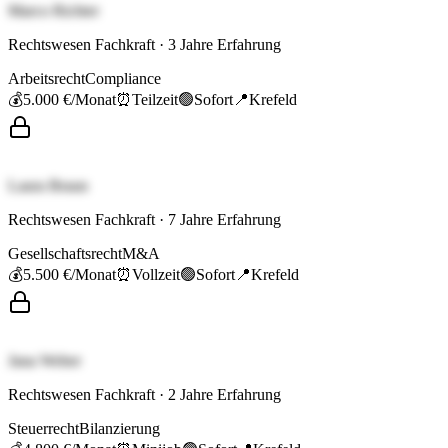
Marco Richter
Rechtswesen Fachkraft
·
3
Jahre Erfahrung
Arbeitsrecht
Compliance
💰
5.000 €
/Monat
⏰
Teilzeit
🟢
Sofort
📍
Krefeld
Laura Braun
Rechtswesen Fachkraft
·
7
Jahre Erfahrung
Gesellschaftsrecht
M&A
💰
5.500 €
/Monat
⏰
Vollzeit
🟢
Sofort
📍
Krefeld
Jana Weber
Rechtswesen Fachkraft
·
2
Jahre Erfahrung
Steuerrecht
Bilanzierung