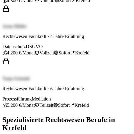
💰
4.800 €
/Monat
⏰
Minijob
🟢
Sofort
📍
Krefeld
Anna Müller
Rechtswesen Fachkraft
·
4
Jahre Erfahrung
Datenschutz
DSGVO
💰
4.200 €
/Monat
⏰
Vollzeit
🟢
Sofort
📍
Krefeld
Tanja Schmidt
Rechtswesen Fachkraft
·
6
Jahre Erfahrung
Prozessführung
Mediation
💰
5.200 €
/Monat
⏰
Teilzeit
🟢
Sofort
📍
Krefeld
Spezialisierte
Rechtswesen
Berufe in
Krefeld