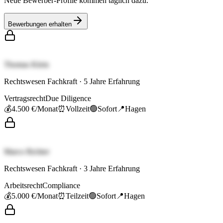
Neue Bewerber-Profile kommen täglich dazu.
Bewerbungen erhalten
Thomas Klein
Rechtswesen Fachkraft
·
5
Jahre Erfahrung
Vertragsrecht
Due Diligence
💰
4.500 €
/Monat
⏰
Vollzeit
🟢
Sofort
📍
Hagen
Marco Richter
Rechtswesen Fachkraft
·
3
Jahre Erfahrung
Arbeitsrecht
Compliance
💰
5.000 €
/Monat
⏰
Teilzeit
🟢
Sofort
📍
Hagen