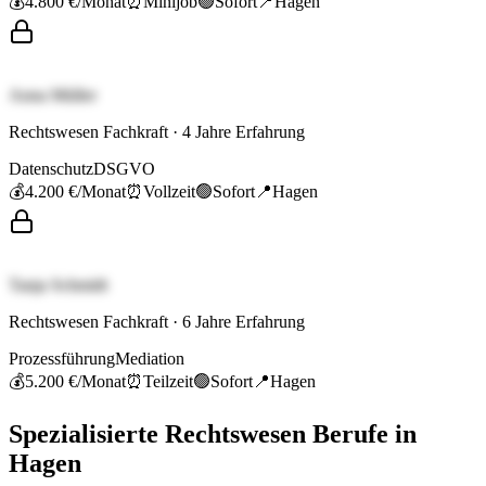
💰
4.800 €
/Monat
⏰
Minijob
🟢
Sofort
📍
Hagen
Anna Müller
Rechtswesen Fachkraft
·
4
Jahre Erfahrung
Datenschutz
DSGVO
💰
4.200 €
/Monat
⏰
Vollzeit
🟢
Sofort
📍
Hagen
Tanja Schmidt
Rechtswesen Fachkraft
·
6
Jahre Erfahrung
Prozessführung
Mediation
💰
5.200 €
/Monat
⏰
Teilzeit
🟢
Sofort
📍
Hagen
Spezialisierte
Rechtswesen
Berufe in
Hagen