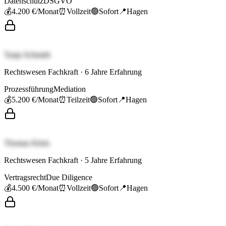
Datenschutz
DSGVO
💰
4.200 €
/Monat
⏰
Vollzeit
🟢
Sofort
📍
Hagen
Tanja Schmidt
Rechtswesen Fachkraft
·
6
Jahre Erfahrung
Prozessführung
Mediation
💰
5.200 €
/Monat
⏰
Teilzeit
🟢
Sofort
📍
Hagen
Thomas Klein
Rechtswesen Fachkraft
·
5
Jahre Erfahrung
Vertragsrecht
Due Diligence
💰
4.500 €
/Monat
⏰
Vollzeit
🟢
Sofort
📍
Hagen