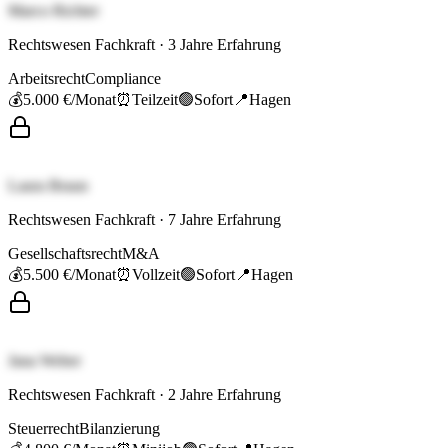
Marco Richter
Rechtswesen Fachkraft
·
3
Jahre Erfahrung
Arbeitsrecht
Compliance
💰
5.000 €
/Monat
⏰
Teilzeit
🟢
Sofort
📍
Hagen
Laura Braun
Rechtswesen Fachkraft
·
7
Jahre Erfahrung
Gesellschaftsrecht
M&A
💰
5.500 €
/Monat
⏰
Vollzeit
🟢
Sofort
📍
Hagen
Jana Weber
Rechtswesen Fachkraft
·
2
Jahre Erfahrung
Steuerrecht
Bilanzierung