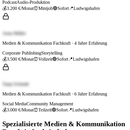
Podcast
Audio-Produktion
💰
3.200 €
/Monat
⏰
Minijob
🟢
Sofort
📍
Ludwigshafen
Anna Müller
Medien & Kommunikation Fachkraft
·
4
Jahre Erfahrung
Corporate Publishing
Storytelling
💰
3.500 €
/Monat
⏰
Vollzeit
🟢
Sofort
📍
Ludwigshafen
Tanja Schmidt
Medien & Kommunikation Fachkraft
·
6
Jahre Erfahrung
Social Media
Community Management
💰
3.000 €
/Monat
⏰
Teilzeit
🟢
Sofort
📍
Ludwigshafen
Spezialisierte
Medien & Kommunikation