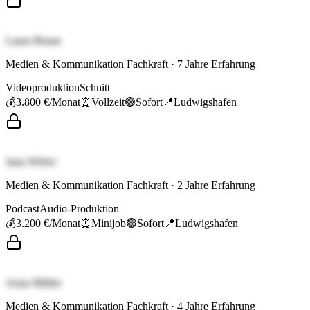
Laura Braun
Medien & Kommunikation Fachkraft
·
7
Jahre Erfahrung
Videoproduktion
Schnitt
💰
3.800 €
/Monat
⏰
Vollzeit
🟢
Sofort
📍
Ludwigshafen
Jana Weber
Medien & Kommunikation Fachkraft
·
2
Jahre Erfahrung
Podcast
Audio-Produktion
💰
3.200 €
/Monat
⏰
Minijob
🟢
Sofort
📍
Ludwigshafen
Anna Müller
Medien & Kommunikation Fachkraft
·
4
Jahre Erfahrung