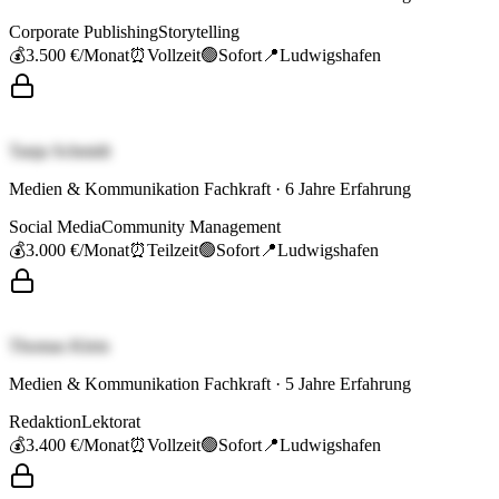
Corporate Publishing
Storytelling
💰
3.500 €
/Monat
⏰
Vollzeit
🟢
Sofort
📍
Ludwigshafen
Tanja Schmidt
Medien & Kommunikation Fachkraft
·
6
Jahre Erfahrung
Social Media
Community Management
💰
3.000 €
/Monat
⏰
Teilzeit
🟢
Sofort
📍
Ludwigshafen
Thomas Klein
Medien & Kommunikation Fachkraft
·
5
Jahre Erfahrung
Redaktion
Lektorat
💰
3.400 €
/Monat
⏰
Vollzeit
🟢
Sofort
📍
Ludwigshafen