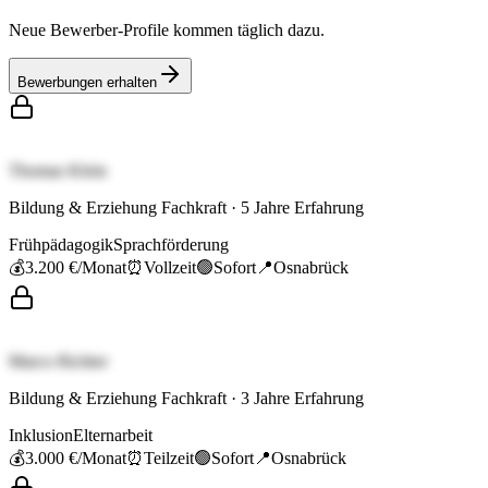
Neue Bewerber-Profile kommen täglich dazu.
Bewerbungen erhalten
Thomas Klein
Bildung & Erziehung Fachkraft
·
5
Jahre Erfahrung
Frühpädagogik
Sprachförderung
💰
3.200 €
/Monat
⏰
Vollzeit
🟢
Sofort
📍
Osnabrück
Marco Richter
Bildung & Erziehung Fachkraft
·
3
Jahre Erfahrung
Inklusion
Elternarbeit
💰
3.000 €
/Monat
⏰
Teilzeit
🟢
Sofort
📍
Osnabrück