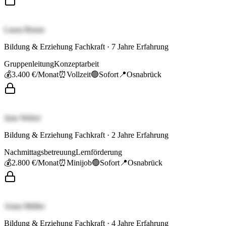
Laura Braun
Bildung & Erziehung Fachkraft
·
7
Jahre Erfahrung
Gruppenleitung
Konzeptarbeit
💰
3.400 €
/Monat
⏰
Vollzeit
🟢
Sofort
📍
Osnabrück
Jana Weber
Bildung & Erziehung Fachkraft
·
2
Jahre Erfahrung
Nachmittagsbetreuung
Lernförderung
💰
2.800 €
/Monat
⏰
Minijob
🟢
Sofort
📍
Osnabrück
Anna Müller
Bildung & Erziehung Fachkraft
·
4
Jahre Erfahrung