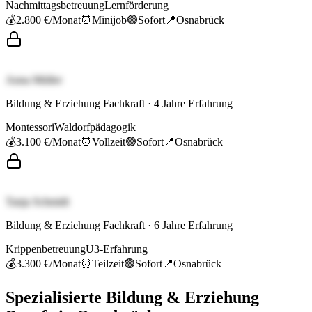
Nachmittagsbetreuung
Lernförderung
💰
2.800 €
/Monat
⏰
Minijob
🟢
Sofort
📍
Osnabrück
Anna Müller
Bildung & Erziehung Fachkraft
·
4
Jahre Erfahrung
Montessori
Waldorfpädagogik
💰
3.100 €
/Monat
⏰
Vollzeit
🟢
Sofort
📍
Osnabrück
Tanja Schmidt
Bildung & Erziehung Fachkraft
·
6
Jahre Erfahrung
Krippenbetreuung
U3-Erfahrung
💰
3.300 €
/Monat
⏰
Teilzeit
🟢
Sofort
📍
Osnabrück
Spezialisierte
Bildung & Erziehung