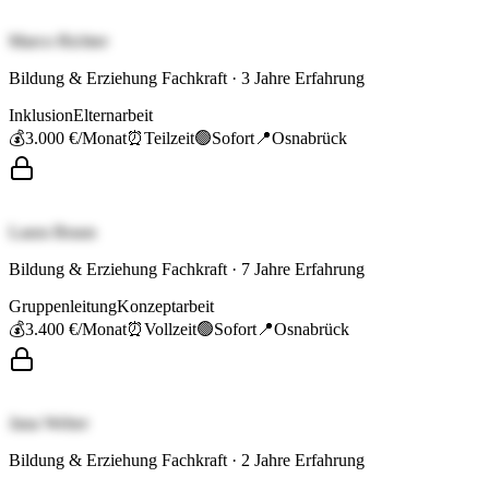
Marco Richter
Bildung & Erziehung Fachkraft
·
3
Jahre Erfahrung
Inklusion
Elternarbeit
💰
3.000 €
/Monat
⏰
Teilzeit
🟢
Sofort
📍
Osnabrück
Laura Braun
Bildung & Erziehung Fachkraft
·
7
Jahre Erfahrung
Gruppenleitung
Konzeptarbeit
💰
3.400 €
/Monat
⏰
Vollzeit
🟢
Sofort
📍
Osnabrück
Jana Weber
Bildung & Erziehung Fachkraft
·
2
Jahre Erfahrung