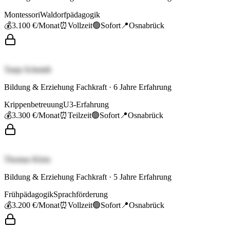
Montessori
Waldorfpädagogik
💰
3.100 €
/Monat
⏰
Vollzeit
🟢
Sofort
📍
Osnabrück
Tanja Schmidt
Bildung & Erziehung Fachkraft
·
6
Jahre Erfahrung
Krippenbetreuung
U3-Erfahrung
💰
3.300 €
/Monat
⏰
Teilzeit
🟢
Sofort
📍
Osnabrück
Thomas Klein
Bildung & Erziehung Fachkraft
·
5
Jahre Erfahrung
Frühpädagogik
Sprachförderung
💰
3.200 €
/Monat
⏰
Vollzeit
🟢
Sofort
📍
Osnabrück