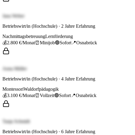
Jana Weber
Betriebswirt/in (Hochschule)
·
2
Jahre Erfahrung
Nachmittagsbetreuung
Lernförderung
💰
2.800 €
/Monat
⏰
Minijob
🟢
Sofort
📍
Osnabrück
Anna Müller
Betriebswirt/in (Hochschule)
·
4
Jahre Erfahrung
Montessori
Waldorfpädagogik
💰
3.100 €
/Monat
⏰
Vollzeit
🟢
Sofort
📍
Osnabrück
Tanja Schmidt
Betriebswirt/in (Hochschule)
·
6
Jahre Erfahrung