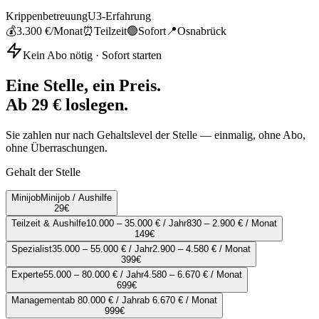
Krippenbetreuung
U3-Erfahrung
💰
3.300 €
/Monat
⏰
Teilzeit
🟢
Sofort
📍
Osnabrück
Kein Abo nötig · Sofort starten
Eine Stelle, ein Preis.
Ab 29 € loslegen.
Sie zahlen nur nach Gehaltslevel der Stelle — einmalig, ohne Abo,
ohne Überraschungen.
Gehalt der Stelle
Minijob
Minijob / Aushilfe
29
€
Teilzeit & Aushilfe
10.000 – 35.000 € / Jahr
830 – 2.900 € / Monat
149
€
Spezialist
35.000 – 55.000 € / Jahr
2.900 – 4.580 € / Monat
399
€
Experte
55.000 – 80.000 € / Jahr
4.580 – 6.670 € / Monat
699
€
Management
ab 80.000 € / Jahr
ab 6.670 € / Monat
999
€