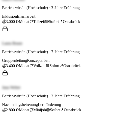
Betriebswirt/in (Hochschule)
·
3
Jahre Erfahrung
Inklusion
Elternarbeit
💰
3.000 €
/Monat
⏰
Teilzeit
🟢
Sofort
📍
Osnabrück
Laura Braun
Betriebswirt/in (Hochschule)
·
7
Jahre Erfahrung
Gruppenleitung
Konzeptarbeit
💰
3.400 €
/Monat
⏰
Vollzeit
🟢
Sofort
📍
Osnabrück
Jana Weber
Betriebswirt/in (Hochschule)
·
2
Jahre Erfahrung
Nachmittagsbetreuung
Lernförderung
💰
2.800 €
/Monat
⏰
Minijob
🟢
Sofort
📍
Osnabrück