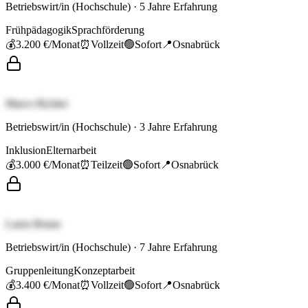
Betriebswirt/in (Hochschule)
·
5
Jahre Erfahrung
Frühpädagogik
Sprachförderung
💰
3.200 €
/Monat
⏰
Vollzeit
🟢
Sofort
📍
Osnabrück
Marco Richter
Betriebswirt/in (Hochschule)
·
3
Jahre Erfahrung
Inklusion
Elternarbeit
💰
3.000 €
/Monat
⏰
Teilzeit
🟢
Sofort
📍
Osnabrück
Laura Braun
Betriebswirt/in (Hochschule)
·
7
Jahre Erfahrung
Gruppenleitung
Konzeptarbeit
💰
3.400 €
/Monat
⏰
Vollzeit
🟢
Sofort
📍
Osnabrück