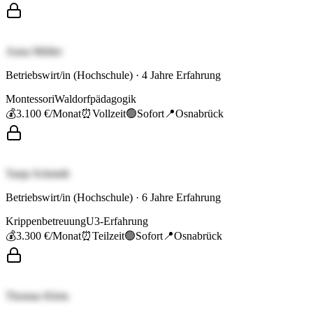
Anna Müller
Betriebswirt/in (Hochschule)
·
4
Jahre Erfahrung
Montessori
Waldorfpädagogik
💰
3.100 €
/Monat
⏰
Vollzeit
🟢
Sofort
📍
Osnabrück
Tanja Schmidt
Betriebswirt/in (Hochschule)
·
6
Jahre Erfahrung
Krippenbetreuung
U3-Erfahrung
💰
3.300 €
/Monat
⏰
Teilzeit
🟢
Sofort
📍
Osnabrück
Thomas Klein