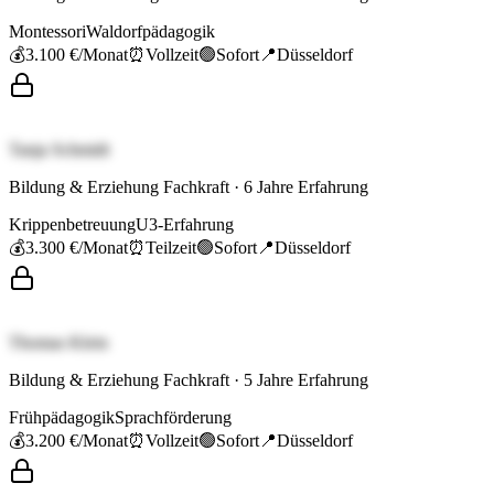
Montessori
Waldorfpädagogik
💰
3.100 €
/Monat
⏰
Vollzeit
🟢
Sofort
📍
Düsseldorf
Tanja Schmidt
Bildung & Erziehung Fachkraft
·
6
Jahre Erfahrung
Krippenbetreuung
U3-Erfahrung
💰
3.300 €
/Monat
⏰
Teilzeit
🟢
Sofort
📍
Düsseldorf
Thomas Klein
Bildung & Erziehung Fachkraft
·
5
Jahre Erfahrung
Frühpädagogik
Sprachförderung
💰
3.200 €
/Monat
⏰
Vollzeit
🟢
Sofort
📍
Düsseldorf