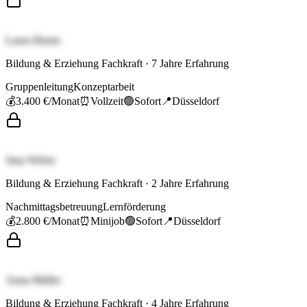
Laura Braun
Bildung & Erziehung Fachkraft
·
7
Jahre Erfahrung
Gruppenleitung
Konzeptarbeit
💰
3.400 €
/Monat
⏰
Vollzeit
🟢
Sofort
📍
Düsseldorf
Jana Weber
Bildung & Erziehung Fachkraft
·
2
Jahre Erfahrung
Nachmittagsbetreuung
Lernförderung
💰
2.800 €
/Monat
⏰
Minijob
🟢
Sofort
📍
Düsseldorf
Anna Müller
Bildung & Erziehung Fachkraft
·
4
Jahre Erfahrung