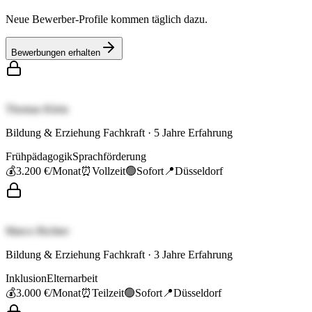
Neue Bewerber-Profile kommen täglich dazu.
Bewerbungen erhalten
Thomas Klein
Bildung & Erziehung Fachkraft
·
5
Jahre Erfahrung
Frühpädagogik
Sprachförderung
💰
3.200 €
/Monat
⏰
Vollzeit
🟢
Sofort
📍
Düsseldorf
Marco Richter
Bildung & Erziehung Fachkraft
·
3
Jahre Erfahrung
Inklusion
Elternarbeit
💰
3.000 €
/Monat
⏰
Teilzeit
🟢
Sofort
📍
Düsseldorf