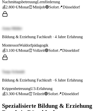
Nachmittagsbetreuung
Lernförderung
💰
2.800 €
/Monat
⏰
Minijob
🟢
Sofort
📍
Düsseldorf
Anna Müller
Bildung & Erziehung Fachkraft
·
4
Jahre Erfahrung
Montessori
Waldorfpädagogik
💰
3.100 €
/Monat
⏰
Vollzeit
🟢
Sofort
📍
Düsseldorf
Tanja Schmidt
Bildung & Erziehung Fachkraft
·
6
Jahre Erfahrung
Krippenbetreuung
U3-Erfahrung
💰
3.300 €
/Monat
⏰
Teilzeit
🟢
Sofort
📍
Düsseldorf
Spezialisierte
Bildung & Erziehung