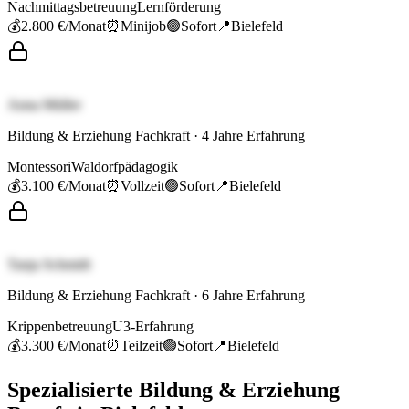
Nachmittagsbetreuung
Lernförderung
💰
2.800 €
/Monat
⏰
Minijob
🟢
Sofort
📍
Bielefeld
Anna Müller
Bildung & Erziehung Fachkraft
·
4
Jahre Erfahrung
Montessori
Waldorfpädagogik
💰
3.100 €
/Monat
⏰
Vollzeit
🟢
Sofort
📍
Bielefeld
Tanja Schmidt
Bildung & Erziehung Fachkraft
·
6
Jahre Erfahrung
Krippenbetreuung
U3-Erfahrung
💰
3.300 €
/Monat
⏰
Teilzeit
🟢
Sofort
📍
Bielefeld
Spezialisierte
Bildung & Erziehung