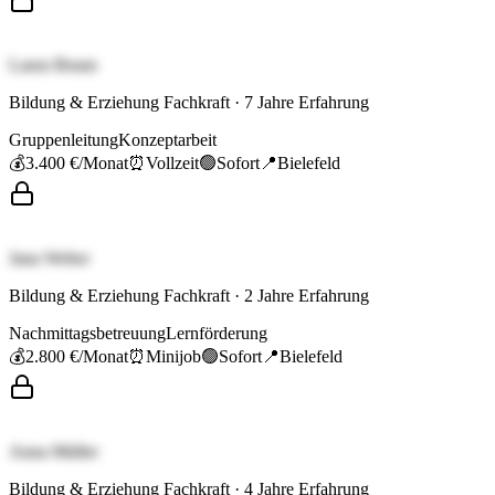
Laura Braun
Bildung & Erziehung Fachkraft
·
7
Jahre Erfahrung
Gruppenleitung
Konzeptarbeit
💰
3.400 €
/Monat
⏰
Vollzeit
🟢
Sofort
📍
Bielefeld
Jana Weber
Bildung & Erziehung Fachkraft
·
2
Jahre Erfahrung
Nachmittagsbetreuung
Lernförderung
💰
2.800 €
/Monat
⏰
Minijob
🟢
Sofort
📍
Bielefeld
Anna Müller
Bildung & Erziehung Fachkraft
·
4
Jahre Erfahrung