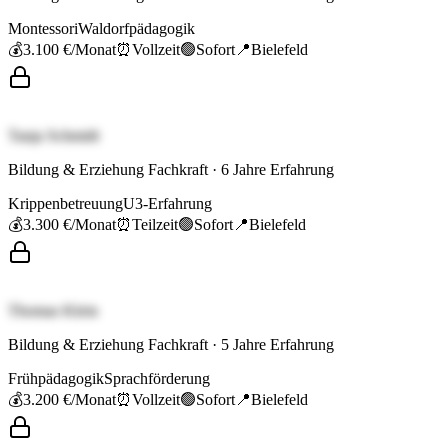
Montessori
Waldorfpädagogik
💰
3.100 €
/Monat
⏰
Vollzeit
🟢
Sofort
📍
Bielefeld
Tanja Schmidt
Bildung & Erziehung Fachkraft
·
6
Jahre Erfahrung
Krippenbetreuung
U3-Erfahrung
💰
3.300 €
/Monat
⏰
Teilzeit
🟢
Sofort
📍
Bielefeld
Thomas Klein
Bildung & Erziehung Fachkraft
·
5
Jahre Erfahrung
Frühpädagogik
Sprachförderung
💰
3.200 €
/Monat
⏰
Vollzeit
🟢
Sofort
📍
Bielefeld