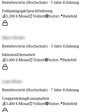
Betriebswirt/in (Hochschule)
·
5
Jahre Erfahrung
Frühpädagogik
Sprachförderung
💰
3.200 €
/Monat
⏰
Vollzeit
🟢
Sofort
📍
Bielefeld
Marco Richter
Betriebswirt/in (Hochschule)
·
3
Jahre Erfahrung
Inklusion
Elternarbeit
💰
3.000 €
/Monat
⏰
Teilzeit
🟢
Sofort
📍
Bielefeld
Laura Braun
Betriebswirt/in (Hochschule)
·
7
Jahre Erfahrung
Gruppenleitung
Konzeptarbeit
💰
3.400 €
/Monat
⏰
Vollzeit
🟢
Sofort
📍
Bielefeld