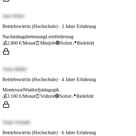
Jana Weber
Betriebswirt/in (Hochschule)
·
2
Jahre Erfahrung
Nachmittagsbetreuung
Lernförderung
💰
2.800 €
/Monat
⏰
Minijob
🟢
Sofort
📍
Bielefeld
Anna Müller
Betriebswirt/in (Hochschule)
·
4
Jahre Erfahrung
Montessori
Waldorfpädagogik
💰
3.100 €
/Monat
⏰
Vollzeit
🟢
Sofort
📍
Bielefeld
Tanja Schmidt
Betriebswirt/in (Hochschule)
·
6
Jahre Erfahrung