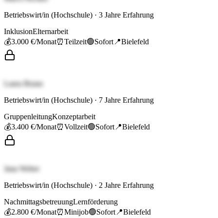
Betriebswirt/in (Hochschule)
·
3
Jahre Erfahrung
Inklusion
Elternarbeit
💰
3.000 €
/Monat
⏰
Teilzeit
🟢
Sofort
📍
Bielefeld
Laura Braun
Betriebswirt/in (Hochschule)
·
7
Jahre Erfahrung
Gruppenleitung
Konzeptarbeit
💰
3.400 €
/Monat
⏰
Vollzeit
🟢
Sofort
📍
Bielefeld
Jana Weber
Betriebswirt/in (Hochschule)
·
2
Jahre Erfahrung
Nachmittagsbetreuung
Lernförderung
💰
2.800 €
/Monat
⏰
Minijob
🟢
Sofort
📍
Bielefeld