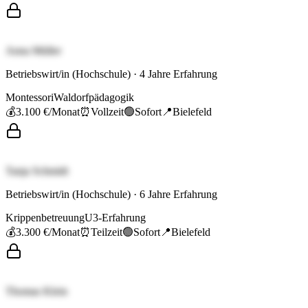
Anna Müller
Betriebswirt/in (Hochschule)
·
4
Jahre Erfahrung
Montessori
Waldorfpädagogik
💰
3.100 €
/Monat
⏰
Vollzeit
🟢
Sofort
📍
Bielefeld
Tanja Schmidt
Betriebswirt/in (Hochschule)
·
6
Jahre Erfahrung
Krippenbetreuung
U3-Erfahrung
💰
3.300 €
/Monat
⏰
Teilzeit
🟢
Sofort
📍
Bielefeld
Thomas Klein