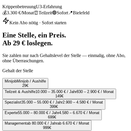
Krippenbetreuung
U3-Erfahrung
💰
3.300 €
/Monat
⏰
Teilzeit
🟢
Sofort
📍
Bielefeld
Kein Abo nötig · Sofort starten
Eine Stelle, ein Preis.
Ab 29 € loslegen.
Sie zahlen nur nach Gehaltslevel der Stelle — einmalig, ohne Abo,
ohne Überraschungen.
Gehalt der Stelle
Minijob
Minijob / Aushilfe
29
€
Teilzeit & Aushilfe
10.000 – 35.000 € / Jahr
830 – 2.900 € / Monat
149
€
Spezialist
35.000 – 55.000 € / Jahr
2.900 – 4.580 € / Monat
399
€
Experte
55.000 – 80.000 € / Jahr
4.580 – 6.670 € / Monat
699
€
Management
ab 80.000 € / Jahr
ab 6.670 € / Monat
999
€