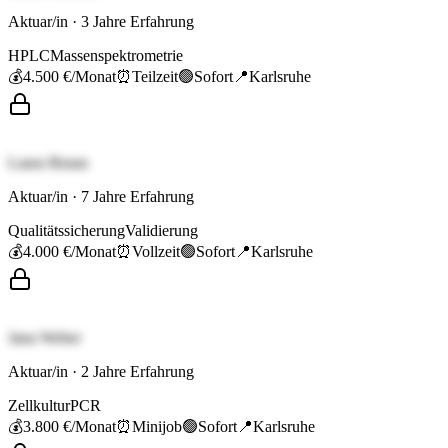
Aktuar/in
·
3
Jahre Erfahrung
HPLC
Massenspektrometrie
💰
4.500 €
/Monat
⏰
Teilzeit
🟢
Sofort
📍
Karlsruhe
Laura Braun
Aktuar/in
·
7
Jahre Erfahrung
Qualitätssicherung
Validierung
💰
4.000 €
/Monat
⏰
Vollzeit
🟢
Sofort
📍
Karlsruhe
Jana Weber
Aktuar/in
·
2
Jahre Erfahrung
Zellkultur
PCR
💰
3.800 €
/Monat
⏰
Minijob
🟢
Sofort
📍
Karlsruhe