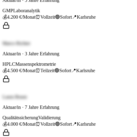
Aktuar/in
·
5
Jahre Erfahrung
GMP
Laboranalytik
💰
4.200 €
/Monat
⏰
Vollzeit
🟢
Sofort
📍
Karlsruhe
Marco Richter
Aktuar/in
·
3
Jahre Erfahrung
HPLC
Massenspektrometrie
💰
4.500 €
/Monat
⏰
Teilzeit
🟢
Sofort
📍
Karlsruhe
Laura Braun
Aktuar/in
·
7
Jahre Erfahrung
Qualitätssicherung
Validierung
💰
4.000 €
/Monat
⏰
Vollzeit
🟢
Sofort
📍
Karlsruhe