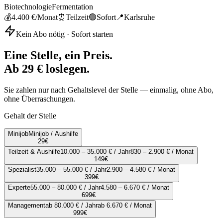
Biotechnologie
Fermentation
💰
4.400 €
/Monat
⏰
Teilzeit
🟢
Sofort
📍
Karlsruhe
Kein Abo nötig · Sofort starten
Eine Stelle, ein Preis.
Ab 29 € loslegen.
Sie zahlen nur nach Gehaltslevel der Stelle — einmalig, ohne Abo,
ohne Überraschungen.
Gehalt der Stelle
Minijob
Minijob / Aushilfe
29
€
Teilzeit & Aushilfe
10.000 – 35.000 € / Jahr
830 – 2.900 € / Monat
149
€
Spezialist
35.000 – 55.000 € / Jahr
2.900 – 4.580 € / Monat
399
€
Experte
55.000 – 80.000 € / Jahr
4.580 – 6.670 € / Monat
699
€
Management
ab 80.000 € / Jahr
ab 6.670 € / Monat
999
€