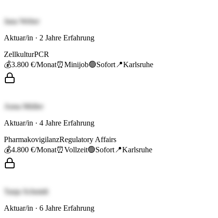
Jana Weber
Aktuar/in
·
2
Jahre Erfahrung
Zellkultur
PCR
💰
3.800 €
/Monat
⏰
Minijob
🟢
Sofort
📍
Karlsruhe
Anna Müller
Aktuar/in
·
4
Jahre Erfahrung
Pharmakovigilanz
Regulatory Affairs
💰
4.800 €
/Monat
⏰
Vollzeit
🟢
Sofort
📍
Karlsruhe
Tanja Schmidt
Aktuar/in
·
6
Jahre Erfahrung