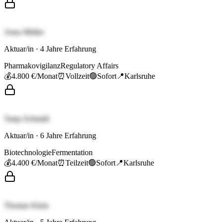
Anna Müller
Aktuar/in
·
4
Jahre Erfahrung
Pharmakovigilanz
Regulatory Affairs
💰
4.800 €
/Monat
⏰
Vollzeit
🟢
Sofort
📍
Karlsruhe
Tanja Schmidt
Aktuar/in
·
6
Jahre Erfahrung
Biotechnologie
Fermentation
💰
4.400 €
/Monat
⏰
Teilzeit
🟢
Sofort
📍
Karlsruhe
Thomas Klein