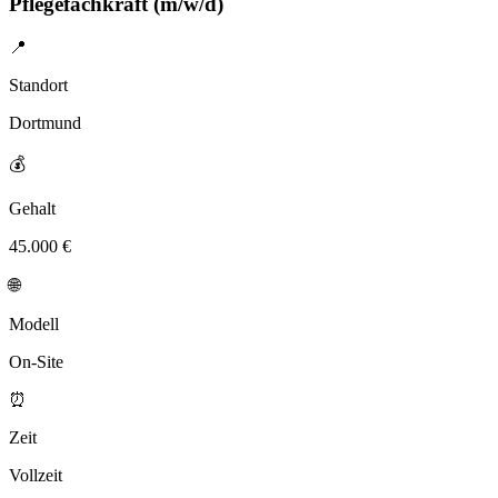
Pflegefachkraft (m/w/d)
📍
Standort
Dortmund
💰
Gehalt
45.000 €
🌐
Modell
On-Site
⏰
Zeit
Vollzeit