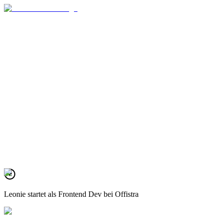
Jetzt Erfolgsgeschichte starten
2.5k+
Vermittlungen
Ø 12
Tage bis zum Job
100%
Kostenlos
Leonie
startet als Frontend Dev bei
Offistra