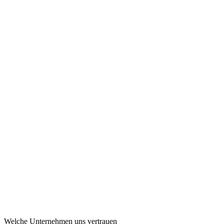
36k+
KI-Matches
Ø 78%
Match-Genauigkeit
149€
Einmalig, kein Abo
Welche Unternehmen uns vertrauen