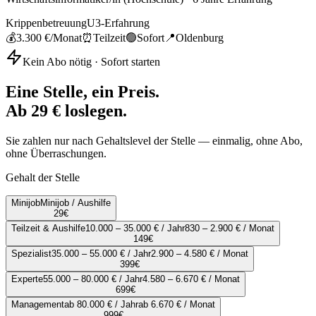
Krippenbetreuung
U3-Erfahrung
💰
3.300 €
/Monat
⏰
Teilzeit
🟢
Sofort
📍
Oldenburg
Kein Abo nötig · Sofort starten
Eine Stelle, ein Preis.
Ab 29 € loslegen.
Sie zahlen nur nach Gehaltslevel der Stelle — einmalig, ohne Abo,
ohne Überraschungen.
Gehalt der Stelle
Minijob
Minijob / Aushilfe
29
€
Teilzeit & Aushilfe
10.000 – 35.000 € / Jahr
830 – 2.900 € / Monat
149
€
Spezialist
35.000 – 55.000 € / Jahr
2.900 – 4.580 € / Monat
399
€
Experte
55.000 – 80.000 € / Jahr
4.580 – 6.670 € / Monat
699
€
Management
ab 80.000 € / Jahr
ab 6.670 € / Monat
999
€