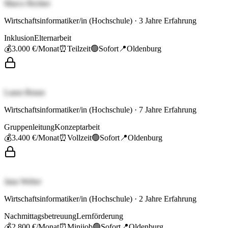
Marco Richter
Wirtschaftsinformatiker/in (Hochschule)
·
3
Jahre Erfahrung
Inklusion
Elternarbeit
💰
3.000 €
/Monat
⏰
Teilzeit
🟢
Sofort
📍
Oldenburg
Laura Braun
Wirtschaftsinformatiker/in (Hochschule)
·
7
Jahre Erfahrung
Gruppenleitung
Konzeptarbeit
💰
3.400 €
/Monat
⏰
Vollzeit
🟢
Sofort
📍
Oldenburg
Jana Weber
Wirtschaftsinformatiker/in (Hochschule)
·
2
Jahre Erfahrung
Nachmittagsbetreuung
Lernförderung
💰
2.800 €
/Monat
⏰
Minijob
🟢
Sofort
📍
Oldenburg