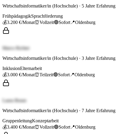
Wirtschaftsinformatiker/in (Hochschule)
·
5
Jahre Erfahrung
Frühpädagogik
Sprachförderung
💰
3.200 €
/Monat
⏰
Vollzeit
🟢
Sofort
📍
Oldenburg
Marco Richter
Wirtschaftsinformatiker/in (Hochschule)
·
3
Jahre Erfahrung
Inklusion
Elternarbeit
💰
3.000 €
/Monat
⏰
Teilzeit
🟢
Sofort
📍
Oldenburg
Laura Braun
Wirtschaftsinformatiker/in (Hochschule)
·
7
Jahre Erfahrung
Gruppenleitung
Konzeptarbeit
💰
3.400 €
/Monat
⏰
Vollzeit
🟢
Sofort
📍
Oldenburg