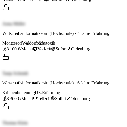
Anna Müller
Wirtschaftsinformatiker/in (Hochschule)
·
4
Jahre Erfahrung
Montessori
Waldorfpädagogik
💰
3.100 €
/Monat
⏰
Vollzeit
🟢
Sofort
📍
Oldenburg
Tanja Schmidt
Wirtschaftsinformatiker/in (Hochschule)
·
6
Jahre Erfahrung
Krippenbetreuung
U3-Erfahrung
💰
3.300 €
/Monat
⏰
Teilzeit
🟢
Sofort
📍
Oldenburg
Thomas Klein