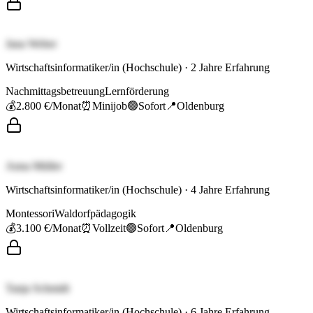
Jana Weber
Wirtschaftsinformatiker/in (Hochschule)
·
2
Jahre Erfahrung
Nachmittagsbetreuung
Lernförderung
💰
2.800 €
/Monat
⏰
Minijob
🟢
Sofort
📍
Oldenburg
Anna Müller
Wirtschaftsinformatiker/in (Hochschule)
·
4
Jahre Erfahrung
Montessori
Waldorfpädagogik
💰
3.100 €
/Monat
⏰
Vollzeit
🟢
Sofort
📍
Oldenburg
Tanja Schmidt
Wirtschaftsinformatiker/in (Hochschule)
·
6
Jahre Erfahrung