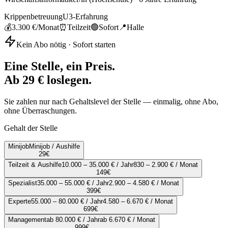
Krippenbetreuung
U3-Erfahrung
💰
3.300 €
/Monat
⏰
Teilzeit
🟢
Sofort
📍
Halle
Kein Abo nötig · Sofort starten
Eine Stelle, ein Preis.
Ab 29 € loslegen.
Sie zahlen nur nach Gehaltslevel der Stelle — einmalig, ohne Abo,
ohne Überraschungen.
Gehalt der Stelle
Minijob
Minijob / Aushilfe
29
€
Teilzeit & Aushilfe
10.000 – 35.000 € / Jahr
830 – 2.900 € / Monat
149
€
Spezialist
35.000 – 55.000 € / Jahr
2.900 – 4.580 € / Monat
399
€
Experte
55.000 – 80.000 € / Jahr
4.580 – 6.670 € / Monat
699
€
Management
ab 80.000 € / Jahr
ab 6.670 € / Monat
999
€