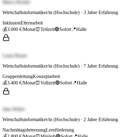
Marco Richter
Wirtschaftsinformatiker/in (Hochschule)
·
3
Jahre Erfahrung
Inklusion
Elternarbeit
💰
3.000 €
/Monat
⏰
Teilzeit
🟢
Sofort
📍
Halle
Laura Braun
Wirtschaftsinformatiker/in (Hochschule)
·
7
Jahre Erfahrung
Gruppenleitung
Konzeptarbeit
💰
3.400 €
/Monat
⏰
Vollzeit
🟢
Sofort
📍
Halle
Jana Weber
Wirtschaftsinformatiker/in (Hochschule)
·
2
Jahre Erfahrung
Nachmittagsbetreuung
Lernförderung
💰
2.800 €
/Monat
⏰
Minijob
🟢
Sofort
📍
Halle