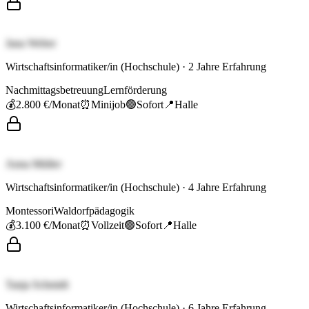
Jana Weber
Wirtschaftsinformatiker/in (Hochschule)
·
2
Jahre Erfahrung
Nachmittagsbetreuung
Lernförderung
💰
2.800 €
/Monat
⏰
Minijob
🟢
Sofort
📍
Halle
Anna Müller
Wirtschaftsinformatiker/in (Hochschule)
·
4
Jahre Erfahrung
Montessori
Waldorfpädagogik
💰
3.100 €
/Monat
⏰
Vollzeit
🟢
Sofort
📍
Halle
Tanja Schmidt
Wirtschaftsinformatiker/in (Hochschule)
·
6
Jahre Erfahrung