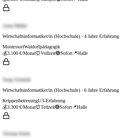
Anna Müller
Wirtschaftsinformatiker/in (Hochschule)
·
4
Jahre Erfahrung
Montessori
Waldorfpädagogik
💰
3.100 €
/Monat
⏰
Vollzeit
🟢
Sofort
📍
Halle
Tanja Schmidt
Wirtschaftsinformatiker/in (Hochschule)
·
6
Jahre Erfahrung
Krippenbetreuung
U3-Erfahrung
💰
3.300 €
/Monat
⏰
Teilzeit
🟢
Sofort
📍
Halle
Thomas Klein