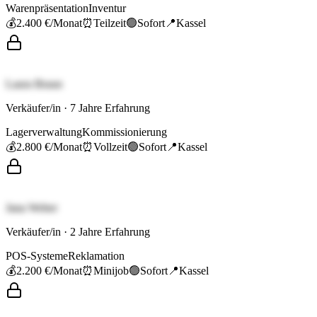
Warenpräsentation
Inventur
💰
2.400 €
/Monat
⏰
Teilzeit
🟢
Sofort
📍
Kassel
Laura Braun
Verkäufer/in
·
7
Jahre Erfahrung
Lagerverwaltung
Kommissionierung
💰
2.800 €
/Monat
⏰
Vollzeit
🟢
Sofort
📍
Kassel
Jana Weber
Verkäufer/in
·
2
Jahre Erfahrung
POS-Systeme
Reklamation
💰
2.200 €
/Monat
⏰
Minijob
🟢
Sofort
📍
Kassel