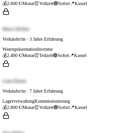
💰
2.600 €
/Monat
⏰
Vollzeit
🟢
Sofort
📍
Kassel
Marco Richter
Verkäufer/in
·
3
Jahre Erfahrung
Warenpräsentation
Inventur
💰
2.400 €
/Monat
⏰
Teilzeit
🟢
Sofort
📍
Kassel
Laura Braun
Verkäufer/in
·
7
Jahre Erfahrung
Lagerverwaltung
Kommissionierung
💰
2.800 €
/Monat
⏰
Vollzeit
🟢
Sofort
📍
Kassel
Jana Weber