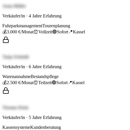
Anna Müller
Verkäufer/in
·
4
Jahre Erfahrung
Fuhrparkmanagement
Tourenplanung
💰
3.000 €
/Monat
⏰
Vollzeit
🟢
Sofort
📍
Kassel
Tanja Schmidt
Verkäufer/in
·
6
Jahre Erfahrung
Warenannahme
Bestandspflege
💰
2.500 €
/Monat
⏰
Teilzeit
🟢
Sofort
📍
Kassel
Thomas Klein
Verkäufer/in
·
5
Jahre Erfahrung
Kassensysteme
Kundenberatung