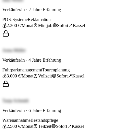
Verkäufer/in
·
2
Jahre Erfahrung
POS-Systeme
Reklamation
💰
2.200 €
/Monat
⏰
Minijob
🟢
Sofort
📍
Kassel
Anna Müller
Verkäufer/in
·
4
Jahre Erfahrung
Fuhrparkmanagement
Tourenplanung
💰
3.000 €
/Monat
⏰
Vollzeit
🟢
Sofort
📍
Kassel
Tanja Schmidt
Verkäufer/in
·
6
Jahre Erfahrung
Warenannahme
Bestandspflege
💰
2.500 €
/Monat
⏰
Teilzeit
🟢
Sofort
📍
Kassel