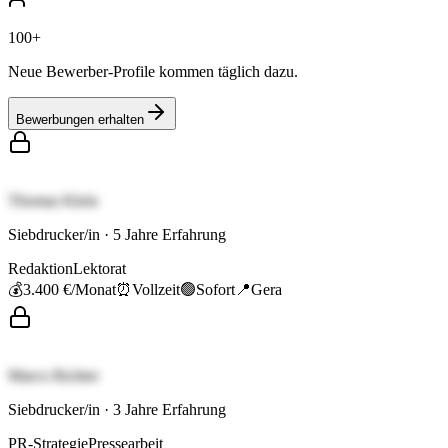
100+
Neue Bewerber-Profile kommen täglich dazu.
Bewerbungen erhalten
Thomas Klein
Siebdrucker/in
·
5
Jahre Erfahrung
Redaktion
Lektorat
💰
3.400 €
/Monat
⏰
Vollzeit
🟢
Sofort
📍
Gera
Marco Richter
Siebdrucker/in
·
3
Jahre Erfahrung
PR-Strategie
Pressearbeit