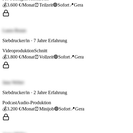
💰
3.600 €
/Monat
⏰
Teilzeit
🟢
Sofort
📍
Gera
Laura Braun
Siebdrucker/in
·
7
Jahre Erfahrung
Videoproduktion
Schnitt
💰
3.800 €
/Monat
⏰
Vollzeit
🟢
Sofort
📍
Gera
Jana Weber
Siebdrucker/in
·
2
Jahre Erfahrung
Podcast
Audio-Produktion
💰
3.200 €
/Monat
⏰
Minijob
🟢
Sofort
📍
Gera