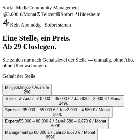
Social Media
Community Management
💰
3.000 €
/Monat
⏰
Teilzeit
🟢
Sofort
📍
Hildesheim
Kein Abo nötig · Sofort starten
Eine Stelle, ein Preis.
Ab 29 € loslegen.
Sie zahlen nur nach Gehaltslevel der Stelle — einmalig, ohne Abo,
ohne Überraschungen.
Gehalt der Stelle
Minijob
Minijob / Aushilfe
29
€
Teilzeit & Aushilfe
10.000 – 35.000 € / Jahr
830 – 2.900 € / Monat
149
€
Spezialist
35.000 – 55.000 € / Jahr
2.900 – 4.580 € / Monat
399
€
Experte
55.000 – 80.000 € / Jahr
4.580 – 6.670 € / Monat
699
€
Management
ab 80.000 € / Jahr
ab 6.670 € / Monat
999
€