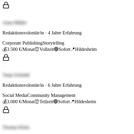
Anna Müller
Redaktionsvolontär/in
·
4
Jahre Erfahrung
Corporate Publishing
Storytelling
💰
3.500 €
/Monat
⏰
Vollzeit
🟢
Sofort
📍
Hildesheim
Tanja Schmidt
Redaktionsvolontär/in
·
6
Jahre Erfahrung
Social Media
Community Management
💰
3.000 €
/Monat
⏰
Teilzeit
🟢
Sofort
📍
Hildesheim
Thomas Klein