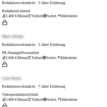
Redaktionsvolontär/in
·
5
Jahre Erfahrung
Redaktion
Lektorat
💰
3.400 €
/Monat
⏰
Vollzeit
🟢
Sofort
📍
Hildesheim
Marco Richter
Redaktionsvolontär/in
·
3
Jahre Erfahrung
PR-Strategie
Pressearbeit
💰
3.600 €
/Monat
⏰
Teilzeit
🟢
Sofort
📍
Hildesheim
Laura Braun
Redaktionsvolontär/in
·
7
Jahre Erfahrung
Videoproduktion
Schnitt
💰
3.800 €
/Monat
⏰
Vollzeit
🟢
Sofort
📍
Hildesheim