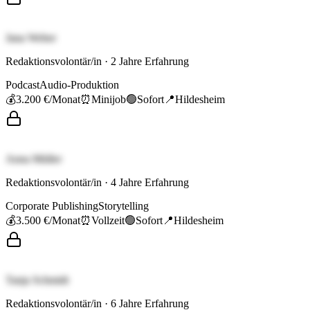
Jana Weber
Redaktionsvolontär/in
·
2
Jahre Erfahrung
Podcast
Audio-Produktion
💰
3.200 €
/Monat
⏰
Minijob
🟢
Sofort
📍
Hildesheim
Anna Müller
Redaktionsvolontär/in
·
4
Jahre Erfahrung
Corporate Publishing
Storytelling
💰
3.500 €
/Monat
⏰
Vollzeit
🟢
Sofort
📍
Hildesheim
Tanja Schmidt
Redaktionsvolontär/in
·
6
Jahre Erfahrung