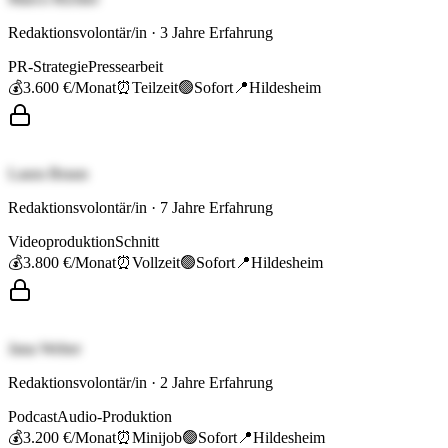
Redaktionsvolontär/in
·
3
Jahre Erfahrung
PR-Strategie
Pressearbeit
💰
3.600 €
/Monat
⏰
Teilzeit
🟢
Sofort
📍
Hildesheim
Laura Braun
Redaktionsvolontär/in
·
7
Jahre Erfahrung
Videoproduktion
Schnitt
💰
3.800 €
/Monat
⏰
Vollzeit
🟢
Sofort
📍
Hildesheim
Jana Weber
Redaktionsvolontär/in
·
2
Jahre Erfahrung
Podcast
Audio-Produktion
💰
3.200 €
/Monat
⏰
Minijob
🟢
Sofort
📍
Hildesheim