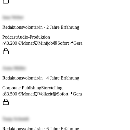
Jana Weber
Redaktionsvolontär/in
·
2
Jahre Erfahrung
Podcast
Audio-Produktion
💰
3.200 €
/Monat
⏰
Minijob
🟢
Sofort
📍
Gera
Anna Müller
Redaktionsvolontär/in
·
4
Jahre Erfahrung
Corporate Publishing
Storytelling
💰
3.500 €
/Monat
⏰
Vollzeit
🟢
Sofort
📍
Gera
Tanja Schmidt
Redaktionsvolontär/in
·
6
Jahre Erfahrung