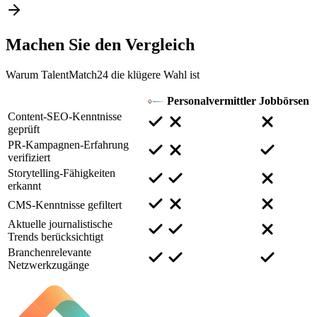
Machen Sie den
Vergleich
Warum TalentMatch24 die klügere Wahl ist
Personalvermittler
Jobbörsen
Content-SEO-Kenntnisse
geprüft
PR-Kampagnen-Erfahrung
verifiziert
Storytelling-Fähigkeiten
erkannt
CMS-Kenntnisse gefiltert
Aktuelle journalistische
Trends berücksichtigt
Branchenrelevante
Netzwerkzugänge