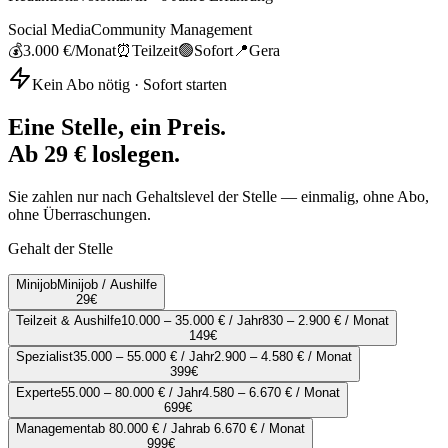
Social Media
Community Management
💰
3.000 €
/Monat
⏰
Teilzeit
🟢
Sofort
📍
Gera
Kein Abo nötig · Sofort starten
Eine Stelle, ein Preis.
Ab 29 € loslegen.
Sie zahlen nur nach Gehaltslevel der Stelle — einmalig, ohne Abo,
ohne Überraschungen.
Gehalt der Stelle
Minijob
Minijob / Aushilfe
29
€
Teilzeit & Aushilfe
10.000 – 35.000 € / Jahr
830 – 2.900 € / Monat
149
€
Spezialist
35.000 – 55.000 € / Jahr
2.900 – 4.580 € / Monat
399
€
Experte
55.000 – 80.000 € / Jahr
4.580 – 6.670 € / Monat
699
€
Management
ab 80.000 € / Jahr
ab 6.670 € / Monat
999
€