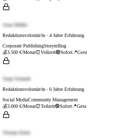
Anna Müller
Redaktionsvolontär/in
·
4
Jahre Erfahrung
Corporate Publishing
Storytelling
💰
3.500 €
/Monat
⏰
Vollzeit
🟢
Sofort
📍
Gera
Tanja Schmidt
Redaktionsvolontär/in
·
6
Jahre Erfahrung
Social Media
Community Management
💰
3.000 €
/Monat
⏰
Teilzeit
🟢
Sofort
📍
Gera
Thomas Klein