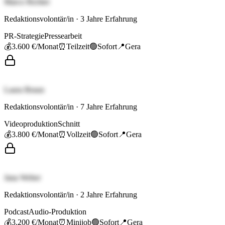
Marco Richter
Redaktionsvolontär/in
·
3
Jahre Erfahrung
PR-Strategie
Pressearbeit
💰
3.600 €
/Monat
⏰
Teilzeit
🟢
Sofort
📍
Gera
Laura Braun
Redaktionsvolontär/in
·
7
Jahre Erfahrung
Videoproduktion
Schnitt
💰
3.800 €
/Monat
⏰
Vollzeit
🟢
Sofort
📍
Gera
Jana Weber
Redaktionsvolontär/in
·
2
Jahre Erfahrung
Podcast
Audio-Produktion
💰
3.200 €
/Monat
⏰
Minijob
🟢
Sofort
📍
Gera