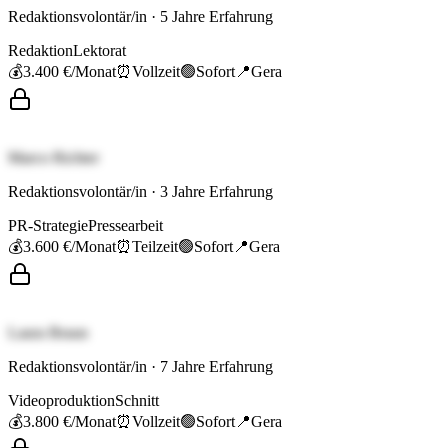
Redaktionsvolontär/in
·
5
Jahre Erfahrung
Redaktion
Lektorat
💰
3.400 €
/Monat
⏰
Vollzeit
🟢
Sofort
📍
Gera
Marco Richter
Redaktionsvolontär/in
·
3
Jahre Erfahrung
PR-Strategie
Pressearbeit
💰
3.600 €
/Monat
⏰
Teilzeit
🟢
Sofort
📍
Gera
Laura Braun
Redaktionsvolontär/in
·
7
Jahre Erfahrung
Videoproduktion
Schnitt
💰
3.800 €
/Monat
⏰
Vollzeit
🟢
Sofort
📍
Gera