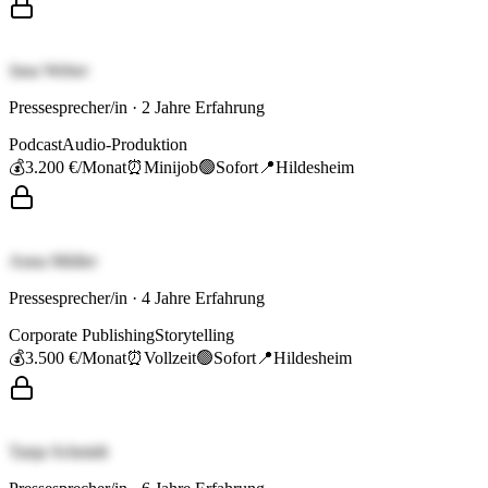
Jana Weber
Pressesprecher/in
·
2
Jahre Erfahrung
Podcast
Audio-Produktion
💰
3.200 €
/Monat
⏰
Minijob
🟢
Sofort
📍
Hildesheim
Anna Müller
Pressesprecher/in
·
4
Jahre Erfahrung
Corporate Publishing
Storytelling
💰
3.500 €
/Monat
⏰
Vollzeit
🟢
Sofort
📍
Hildesheim
Tanja Schmidt