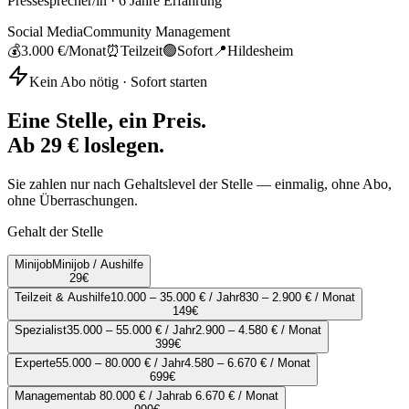
Pressesprecher/in
·
6
Jahre Erfahrung
Social Media
Community Management
💰
3.000 €
/Monat
⏰
Teilzeit
🟢
Sofort
📍
Hildesheim
Kein Abo nötig · Sofort starten
Eine Stelle, ein Preis.
Ab 29 € loslegen.
Sie zahlen nur nach Gehaltslevel der Stelle — einmalig, ohne Abo,
ohne Überraschungen.
Gehalt der Stelle
Minijob
Minijob / Aushilfe
29
€
Teilzeit & Aushilfe
10.000 – 35.000 € / Jahr
830 – 2.900 € / Monat
149
€
Spezialist
35.000 – 55.000 € / Jahr
2.900 – 4.580 € / Monat
399
€
Experte
55.000 – 80.000 € / Jahr
4.580 – 6.670 € / Monat
699
€
Management
ab 80.000 € / Jahr
ab 6.670 € / Monat