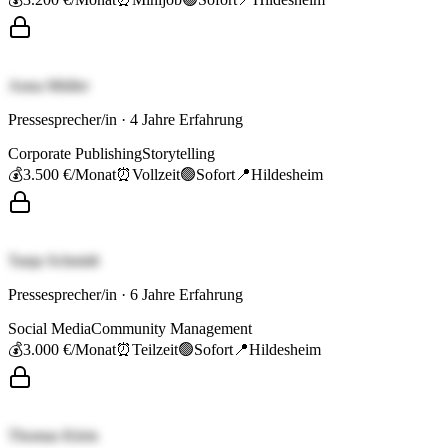
Anna Müller
Pressesprecher/in
·
4
Jahre Erfahrung
Corporate Publishing
Storytelling
💰
3.500 €
/Monat
⏰
Vollzeit
🟢
Sofort
📍
Hildesheim
Tanja Schmidt
Pressesprecher/in
·
6
Jahre Erfahrung
Social Media
Community Management
💰
3.000 €
/Monat
⏰
Teilzeit
🟢
Sofort
📍
Hildesheim
Thomas Klein