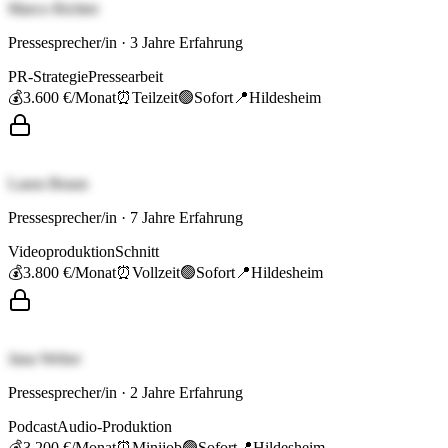
Marco Richter
Pressesprecher/in
·
3
Jahre Erfahrung
PR-Strategie
Pressearbeit
💰
3.600 €
/Monat
⏰
Teilzeit
🟢
Sofort
📍
Hildesheim
Laura Braun
Pressesprecher/in
·
7
Jahre Erfahrung
Videoproduktion
Schnitt
💰
3.800 €
/Monat
⏰
Vollzeit
🟢
Sofort
📍
Hildesheim
Jana Weber
Pressesprecher/in
·
2
Jahre Erfahrung
Podcast
Audio-Produktion
💰
3.200 €
/Monat
⏰
Minijob
🟢
Sofort
📍
Hildesheim