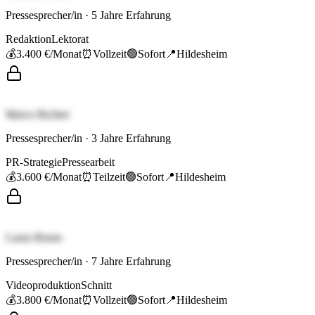
Pressesprecher/in
·
5
Jahre Erfahrung
Redaktion
Lektorat
💰
3.400 €
/Monat
⏰
Vollzeit
🟢
Sofort
📍
Hildesheim
Marco Richter
Pressesprecher/in
·
3
Jahre Erfahrung
PR-Strategie
Pressearbeit
💰
3.600 €
/Monat
⏰
Teilzeit
🟢
Sofort
📍
Hildesheim
Laura Braun
Pressesprecher/in
·
7
Jahre Erfahrung
Videoproduktion
Schnitt
💰
3.800 €
/Monat
⏰
Vollzeit
🟢
Sofort
📍
Hildesheim