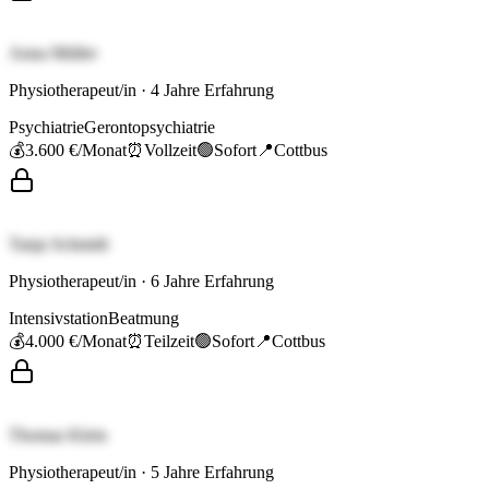
Anna Müller
Physiotherapeut/in
·
4
Jahre Erfahrung
Psychiatrie
Gerontopsychiatrie
💰
3.600 €
/Monat
⏰
Vollzeit
🟢
Sofort
📍
Cottbus
Tanja Schmidt
Physiotherapeut/in
·
6
Jahre Erfahrung
Intensivstation
Beatmung
💰
4.000 €
/Monat
⏰
Teilzeit
🟢
Sofort
📍
Cottbus
Thomas Klein
Physiotherapeut/in
·
5
Jahre Erfahrung