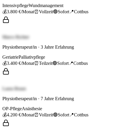
Intensivpflege
Wundmanagement
💰
3.800 €
/Monat
⏰
Vollzeit
🟢
Sofort
📍
Cottbus
Marco Richter
Physiotherapeut/in
·
3
Jahre Erfahrung
Geriatrie
Palliativpflege
💰
3.400 €
/Monat
⏰
Teilzeit
🟢
Sofort
📍
Cottbus
Laura Braun
Physiotherapeut/in
·
7
Jahre Erfahrung
OP-Pflege
Anästhesie
💰
4.200 €
/Monat
⏰
Vollzeit
🟢
Sofort
📍
Cottbus