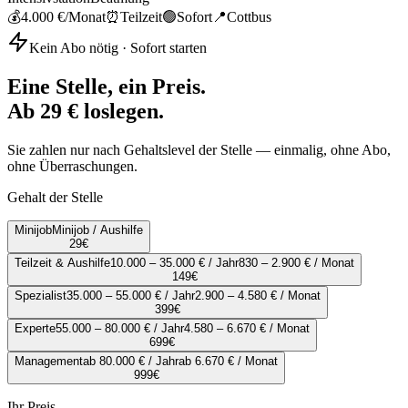
💰
4.000 €
/Monat
⏰
Teilzeit
🟢
Sofort
📍
Cottbus
Kein Abo nötig · Sofort starten
Eine Stelle, ein Preis.
Ab 29 € loslegen.
Sie zahlen nur nach Gehaltslevel der Stelle — einmalig, ohne Abo,
ohne Überraschungen.
Gehalt der Stelle
Minijob
Minijob / Aushilfe
29
€
Teilzeit & Aushilfe
10.000 – 35.000 € / Jahr
830 – 2.900 € / Monat
149
€
Spezialist
35.000 – 55.000 € / Jahr
2.900 – 4.580 € / Monat
399
€
Experte
55.000 – 80.000 € / Jahr
4.580 – 6.670 € / Monat
699
€
Management
ab 80.000 € / Jahr
ab 6.670 € / Monat
999
€
Ihr Preis