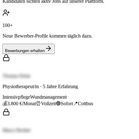
Kandidaten sichten aktiv Jobs auf unserer Plattform.
100+
Neue Bewerber-Profile kommen täglich dazu.
Bewerbungen erhalten
Thomas Klein
Physiotherapeut/in
·
5
Jahre Erfahrung
Intensivpflege
Wundmanagement
💰
3.800 €
/Monat
⏰
Vollzeit
🟢
Sofort
📍
Cottbus
Marco Richter