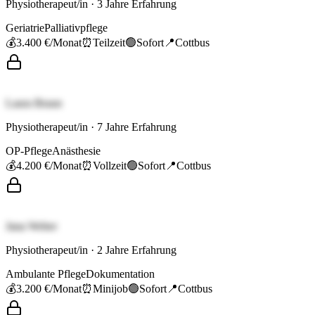
Physiotherapeut/in
·
3
Jahre Erfahrung
Geriatrie
Palliativpflege
💰
3.400 €
/Monat
⏰
Teilzeit
🟢
Sofort
📍
Cottbus
Laura Braun
Physiotherapeut/in
·
7
Jahre Erfahrung
OP-Pflege
Anästhesie
💰
4.200 €
/Monat
⏰
Vollzeit
🟢
Sofort
📍
Cottbus
Jana Weber
Physiotherapeut/in
·
2
Jahre Erfahrung
Ambulante Pflege
Dokumentation
💰
3.200 €
/Monat
⏰
Minijob
🟢
Sofort
📍
Cottbus