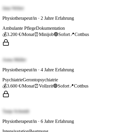
Jana Weber
Physiotherapeut/in
·
2
Jahre Erfahrung
Ambulante Pflege
Dokumentation
💰
3.200 €
/Monat
⏰
Minijob
🟢
Sofort
📍
Cottbus
Anna Müller
Physiotherapeut/in
·
4
Jahre Erfahrung
Psychiatrie
Gerontopsychiatrie
💰
3.600 €
/Monat
⏰
Vollzeit
🟢
Sofort
📍
Cottbus
Tanja Schmidt
Physiotherapeut/in
·
6
Jahre Erfahrung
Intensivstation
Beatmung