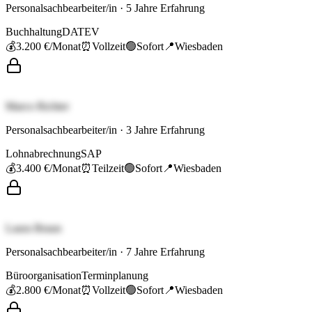
Personalsachbearbeiter/in
·
5
Jahre Erfahrung
Buchhaltung
DATEV
💰
3.200 €
/Monat
⏰
Vollzeit
🟢
Sofort
📍
Wiesbaden
Marco Richter
Personalsachbearbeiter/in
·
3
Jahre Erfahrung
Lohnabrechnung
SAP
💰
3.400 €
/Monat
⏰
Teilzeit
🟢
Sofort
📍
Wiesbaden
Laura Braun
Personalsachbearbeiter/in
·
7
Jahre Erfahrung
Büroorganisation
Terminplanung
💰
2.800 €
/Monat
⏰
Vollzeit
🟢
Sofort
📍
Wiesbaden