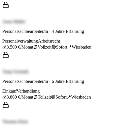
Anna Müller
Personalsachbearbeiter/in
·
4
Jahre Erfahrung
Personalverwaltung
Arbeitsrecht
💰
3.500 €
/Monat
⏰
Vollzeit
🟢
Sofort
📍
Wiesbaden
Tanja Schmidt
Personalsachbearbeiter/in
·
6
Jahre Erfahrung
Einkauf
Verhandlung
💰
3.800 €
/Monat
⏰
Teilzeit
🟢
Sofort
📍
Wiesbaden
Thomas Klein