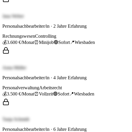
Jana Weber
Personalsachbearbeiter/in
·
2
Jahre Erfahrung
Rechnungswesen
Controlling
💰
3.600 €
/Monat
⏰
Minijob
🟢
Sofort
📍
Wiesbaden
Anna Müller
Personalsachbearbeiter/in
·
4
Jahre Erfahrung
Personalverwaltung
Arbeitsrecht
💰
3.500 €
/Monat
⏰
Vollzeit
🟢
Sofort
📍
Wiesbaden
Tanja Schmidt
Personalsachbearbeiter/in
·
6
Jahre Erfahrung