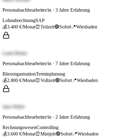
Personalsachbearbeiter/in
·
3
Jahre Erfahrung
Lohnabrechnung
SAP
💰
3.400 €
/Monat
⏰
Teilzeit
🟢
Sofort
📍
Wiesbaden
Laura Braun
Personalsachbearbeiter/in
·
7
Jahre Erfahrung
Büroorganisation
Terminplanung
💰
2.800 €
/Monat
⏰
Vollzeit
🟢
Sofort
📍
Wiesbaden
Jana Weber
Personalsachbearbeiter/in
·
2
Jahre Erfahrung
Rechnungswesen
Controlling
💰
3.600 €
/Monat
⏰
Minijob
🟢
Sofort
📍
Wiesbaden