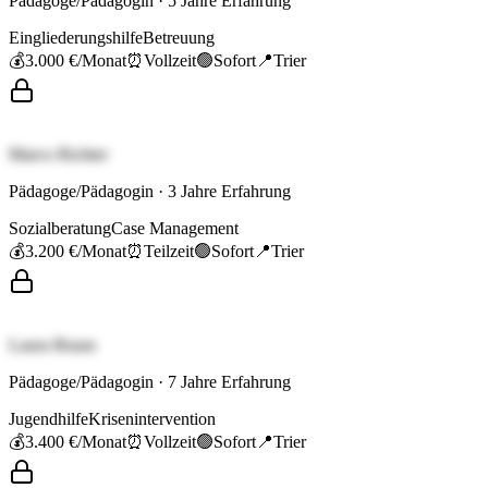
Pädagoge/Pädagogin
·
5
Jahre Erfahrung
Eingliederungshilfe
Betreuung
💰
3.000 €
/Monat
⏰
Vollzeit
🟢
Sofort
📍
Trier
Marco Richter
Pädagoge/Pädagogin
·
3
Jahre Erfahrung
Sozialberatung
Case Management
💰
3.200 €
/Monat
⏰
Teilzeit
🟢
Sofort
📍
Trier
Laura Braun
Pädagoge/Pädagogin
·
7
Jahre Erfahrung
Jugendhilfe
Krisenintervention
💰
3.400 €
/Monat
⏰
Vollzeit
🟢
Sofort
📍
Trier