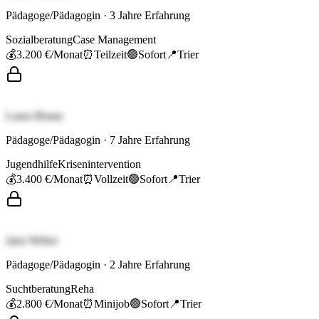
Pädagoge/Pädagogin
·
3
Jahre Erfahrung
Sozialberatung
Case Management
💰
3.200 €
/Monat
⏰
Teilzeit
🟢
Sofort
📍
Trier
Laura Braun
Pädagoge/Pädagogin
·
7
Jahre Erfahrung
Jugendhilfe
Krisenintervention
💰
3.400 €
/Monat
⏰
Vollzeit
🟢
Sofort
📍
Trier
Jana Weber
Pädagoge/Pädagogin
·
2
Jahre Erfahrung
Suchtberatung
Reha
💰
2.800 €
/Monat
⏰
Minijob
🟢
Sofort
📍
Trier