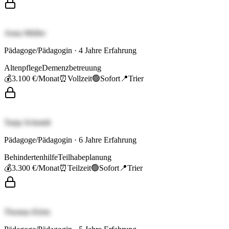
Anna Müller
Pädagoge/Pädagogin
·
4
Jahre Erfahrung
Altenpflege
Demenzbetreuung
💰
3.100 €
/Monat
⏰
Vollzeit
🟢
Sofort
📍
Trier
Tanja Schmidt
Pädagoge/Pädagogin
·
6
Jahre Erfahrung
Behindertenhilfe
Teilhabeplanung
💰
3.300 €
/Monat
⏰
Teilzeit
🟢
Sofort
📍
Trier
Thomas Klein