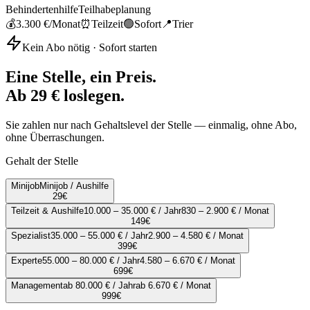
Behindertenhilfe
Teilhabeplanung
💰
3.300 €
/Monat
⏰
Teilzeit
🟢
Sofort
📍
Trier
Kein Abo nötig · Sofort starten
Eine Stelle, ein Preis.
Ab 29 € loslegen.
Sie zahlen nur nach Gehaltslevel der Stelle — einmalig, ohne Abo,
ohne Überraschungen.
Gehalt der Stelle
Minijob
Minijob / Aushilfe
29
€
Teilzeit & Aushilfe
10.000 – 35.000 € / Jahr
830 – 2.900 € / Monat
149
€
Spezialist
35.000 – 55.000 € / Jahr
2.900 – 4.580 € / Monat
399
€
Experte
55.000 – 80.000 € / Jahr
4.580 – 6.670 € / Monat
699
€
Management
ab 80.000 € / Jahr
ab 6.670 € / Monat
999
€