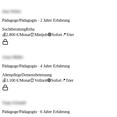
Jana Weber
Pädagoge/Pädagogin
·
2
Jahre Erfahrung
Suchtberatung
Reha
💰
2.800 €
/Monat
⏰
Minijob
🟢
Sofort
📍
Trier
Anna Müller
Pädagoge/Pädagogin
·
4
Jahre Erfahrung
Altenpflege
Demenzbetreuung
💰
3.100 €
/Monat
⏰
Vollzeit
🟢
Sofort
📍
Trier
Tanja Schmidt
Pädagoge/Pädagogin
·
6
Jahre Erfahrung