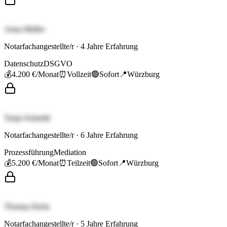
Anna Müller
Notarfachangestellte/r
·
4
Jahre Erfahrung
Datenschutz
DSGVO
💰
4.200 €
/Monat
⏰
Vollzeit
🟢
Sofort
📍
Würzburg
Tanja Schmidt
Notarfachangestellte/r
·
6
Jahre Erfahrung
Prozessführung
Mediation
💰
5.200 €
/Monat
⏰
Teilzeit
🟢
Sofort
📍
Würzburg
Thomas Klein
Notarfachangestellte/r
·
5
Jahre Erfahrung