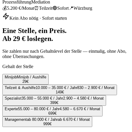
Prozessführung
Mediation
💰
5.200 €
/Monat
⏰
Teilzeit
🟢
Sofort
📍
Würzburg
Kein Abo nötig · Sofort starten
Eine Stelle, ein Preis.
Ab 29 € loslegen.
Sie zahlen nur nach Gehaltslevel der Stelle — einmalig, ohne Abo,
ohne Überraschungen.
Gehalt der Stelle
Minijob
Minijob / Aushilfe
29
€
Teilzeit & Aushilfe
10.000 – 35.000 € / Jahr
830 – 2.900 € / Monat
149
€
Spezialist
35.000 – 55.000 € / Jahr
2.900 – 4.580 € / Monat
399
€
Experte
55.000 – 80.000 € / Jahr
4.580 – 6.670 € / Monat
699
€
Management
ab 80.000 € / Jahr
ab 6.670 € / Monat
999
€