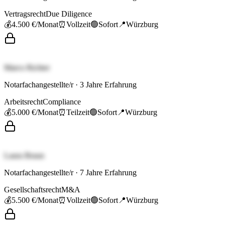
Vertragsrecht
Due Diligence
💰
4.500 €
/Monat
⏰
Vollzeit
🟢
Sofort
📍
Würzburg
Marco Richter
Notarfachangestellte/r
·
3
Jahre Erfahrung
Arbeitsrecht
Compliance
💰
5.000 €
/Monat
⏰
Teilzeit
🟢
Sofort
📍
Würzburg
Laura Braun
Notarfachangestellte/r
·
7
Jahre Erfahrung
Gesellschaftsrecht
M&A
💰
5.500 €
/Monat
⏰
Vollzeit
🟢
Sofort
📍
Würzburg