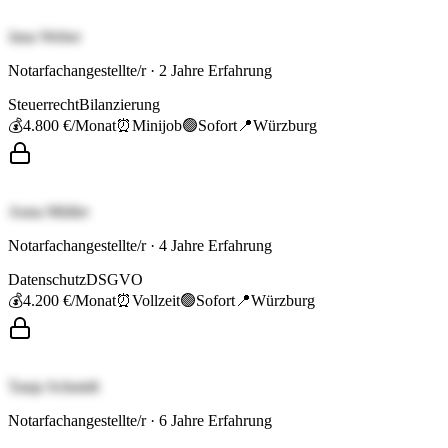
Jana Weber
Notarfachangestellte/r
·
2
Jahre Erfahrung
Steuerrecht
Bilanzierung
💰
4.800 €
/Monat
⏰
Minijob
🟢
Sofort
📍
Würzburg
Anna Müller
Notarfachangestellte/r
·
4
Jahre Erfahrung
Datenschutz
DSGVO
💰
4.200 €
/Monat
⏰
Vollzeit
🟢
Sofort
📍
Würzburg
Tanja Schmidt
Notarfachangestellte/r
·
6
Jahre Erfahrung