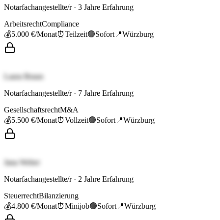
Notarfachangestellte/r
·
3
Jahre Erfahrung
Arbeitsrecht
Compliance
💰
5.000 €
/Monat
⏰
Teilzeit
🟢
Sofort
📍
Würzburg
Laura Braun
Notarfachangestellte/r
·
7
Jahre Erfahrung
Gesellschaftsrecht
M&A
💰
5.500 €
/Monat
⏰
Vollzeit
🟢
Sofort
📍
Würzburg
Jana Weber
Notarfachangestellte/r
·
2
Jahre Erfahrung
Steuerrecht
Bilanzierung
💰
4.800 €
/Monat
⏰
Minijob
🟢
Sofort
📍
Würzburg