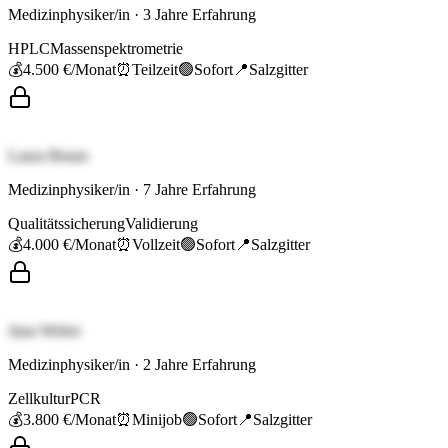
Medizinphysiker/in
·
3
Jahre Erfahrung
HPLC
Massenspektrometrie
💰
4.500 €
/Monat
⏰
Teilzeit
🟢
Sofort
📍
Salzgitter
Laura Braun
Medizinphysiker/in
·
7
Jahre Erfahrung
Qualitätssicherung
Validierung
💰
4.000 €
/Monat
⏰
Vollzeit
🟢
Sofort
📍
Salzgitter
Jana Weber
Medizinphysiker/in
·
2
Jahre Erfahrung
Zellkultur
PCR
💰
3.800 €
/Monat
⏰
Minijob
🟢
Sofort
📍
Salzgitter