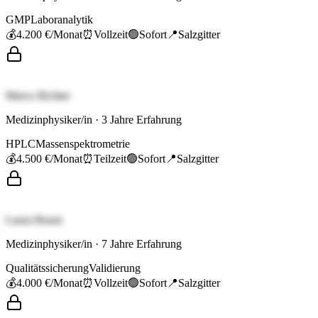
GMP
Laboranalytik
💰
4.200 €
/Monat
⏰
Vollzeit
🟢
Sofort
📍
Salzgitter
Marco Richter
Medizinphysiker/in
·
3
Jahre Erfahrung
HPLC
Massenspektrometrie
💰
4.500 €
/Monat
⏰
Teilzeit
🟢
Sofort
📍
Salzgitter
Laura Braun
Medizinphysiker/in
·
7
Jahre Erfahrung
Qualitätssicherung
Validierung
💰
4.000 €
/Monat
⏰
Vollzeit
🟢
Sofort
📍
Salzgitter