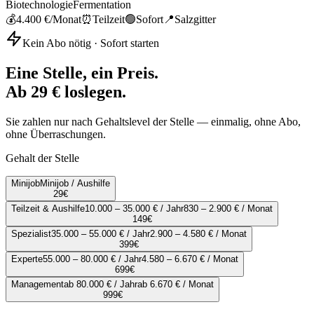
Biotechnologie
Fermentation
💰
4.400 €
/Monat
⏰
Teilzeit
🟢
Sofort
📍
Salzgitter
Kein Abo nötig · Sofort starten
Eine Stelle, ein Preis.
Ab 29 € loslegen.
Sie zahlen nur nach Gehaltslevel der Stelle — einmalig, ohne Abo,
ohne Überraschungen.
Gehalt der Stelle
Minijob
Minijob / Aushilfe
29
€
Teilzeit & Aushilfe
10.000 – 35.000 € / Jahr
830 – 2.900 € / Monat
149
€
Spezialist
35.000 – 55.000 € / Jahr
2.900 – 4.580 € / Monat
399
€
Experte
55.000 – 80.000 € / Jahr
4.580 – 6.670 € / Monat
699
€
Management
ab 80.000 € / Jahr
ab 6.670 € / Monat
999
€