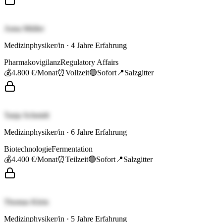
Anna Müller
Medizinphysiker/in
·
4
Jahre Erfahrung
Pharmakovigilanz
Regulatory Affairs
💰
4.800 €
/Monat
⏰
Vollzeit
🟢
Sofort
📍
Salzgitter
Tanja Schmidt
Medizinphysiker/in
·
6
Jahre Erfahrung
Biotechnologie
Fermentation
💰
4.400 €
/Monat
⏰
Teilzeit
🟢
Sofort
📍
Salzgitter
Thomas Klein
Medizinphysiker/in
·
5
Jahre Erfahrung