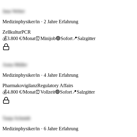
Jana Weber
Medizinphysiker/in
·
2
Jahre Erfahrung
Zellkultur
PCR
💰
3.800 €
/Monat
⏰
Minijob
🟢
Sofort
📍
Salzgitter
Anna Müller
Medizinphysiker/in
·
4
Jahre Erfahrung
Pharmakovigilanz
Regulatory Affairs
💰
4.800 €
/Monat
⏰
Vollzeit
🟢
Sofort
📍
Salzgitter
Tanja Schmidt
Medizinphysiker/in
·
6
Jahre Erfahrung