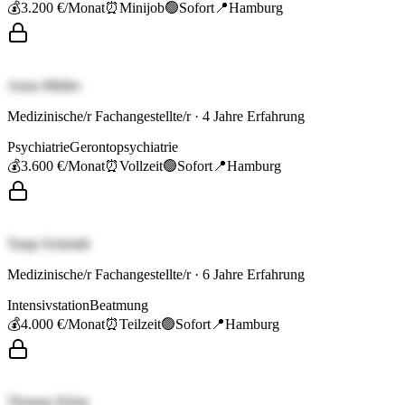
💰
3.200 €
/Monat
⏰
Minijob
🟢
Sofort
📍
Hamburg
Anna Müller
Medizinische/r Fachangestellte/r
·
4
Jahre Erfahrung
Psychiatrie
Gerontopsychiatrie
💰
3.600 €
/Monat
⏰
Vollzeit
🟢
Sofort
📍
Hamburg
Tanja Schmidt
Medizinische/r Fachangestellte/r
·
6
Jahre Erfahrung
Intensivstation
Beatmung
💰
4.000 €
/Monat
⏰
Teilzeit
🟢
Sofort
📍
Hamburg
Thomas Klein