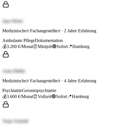
Jana Weber
Medizinische/r Fachangestellte/r
·
2
Jahre Erfahrung
Ambulante Pflege
Dokumentation
💰
3.200 €
/Monat
⏰
Minijob
🟢
Sofort
📍
Hamburg
Anna Müller
Medizinische/r Fachangestellte/r
·
4
Jahre Erfahrung
Psychiatrie
Gerontopsychiatrie
💰
3.600 €
/Monat
⏰
Vollzeit
🟢
Sofort
📍
Hamburg
Tanja Schmidt