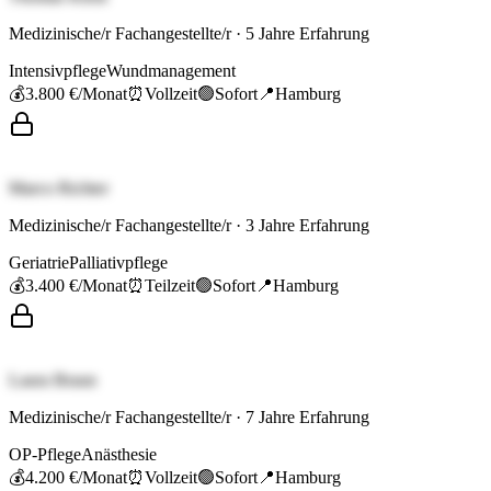
Medizinische/r Fachangestellte/r
·
5
Jahre Erfahrung
Intensivpflege
Wundmanagement
💰
3.800 €
/Monat
⏰
Vollzeit
🟢
Sofort
📍
Hamburg
Marco Richter
Medizinische/r Fachangestellte/r
·
3
Jahre Erfahrung
Geriatrie
Palliativpflege
💰
3.400 €
/Monat
⏰
Teilzeit
🟢
Sofort
📍
Hamburg
Laura Braun
Medizinische/r Fachangestellte/r
·
7
Jahre Erfahrung
OP-Pflege
Anästhesie
💰
4.200 €
/Monat
⏰
Vollzeit
🟢
Sofort
📍
Hamburg