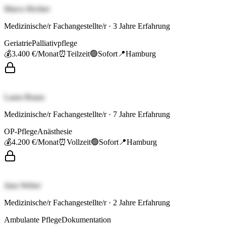
Marco Richter
Medizinische/r Fachangestellte/r
·
3
Jahre Erfahrung
Geriatrie
Palliativpflege
💰
3.400 €
/Monat
⏰
Teilzeit
🟢
Sofort
📍
Hamburg
Laura Braun
Medizinische/r Fachangestellte/r
·
7
Jahre Erfahrung
OP-Pflege
Anästhesie
💰
4.200 €
/Monat
⏰
Vollzeit
🟢
Sofort
📍
Hamburg
Jana Weber
Medizinische/r Fachangestellte/r
·
2
Jahre Erfahrung
Ambulante Pflege
Dokumentation