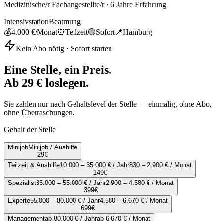
Medizinische/r Fachangestellte/r
·
6
Jahre Erfahrung
Intensivstation
Beatmung
💰
4.000 €
/Monat
⏰
Teilzeit
🟢
Sofort
📍
Hamburg
Kein Abo nötig · Sofort starten
Eine Stelle, ein Preis.
Ab 29 € loslegen.
Sie zahlen nur nach Gehaltslevel der Stelle — einmalig, ohne Abo,
ohne Überraschungen.
Gehalt der Stelle
Minijob
Minijob / Aushilfe
29
€
Teilzeit & Aushilfe
10.000 – 35.000 € / Jahr
830 – 2.900 € / Monat
149
€
Spezialist
35.000 – 55.000 € / Jahr
2.900 – 4.580 € / Monat
399
€
Experte
55.000 – 80.000 € / Jahr
4.580 – 6.670 € / Monat
699
€
Management
ab 80.000 € / Jahr
ab 6.670 € / Monat