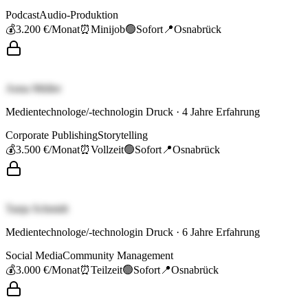
Podcast
Audio-Produktion
💰
3.200 €
/Monat
⏰
Minijob
🟢
Sofort
📍
Osnabrück
Anna Müller
Medientechnologe/-technologin Druck
·
4
Jahre Erfahrung
Corporate Publishing
Storytelling
💰
3.500 €
/Monat
⏰
Vollzeit
🟢
Sofort
📍
Osnabrück
Tanja Schmidt
Medientechnologe/-technologin Druck
·
6
Jahre Erfahrung
Social Media
Community Management
💰
3.000 €
/Monat
⏰
Teilzeit
🟢
Sofort
📍
Osnabrück