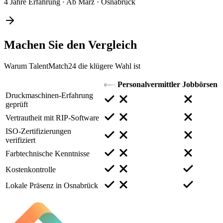
4 Jahre Erfahrung
·
Ab März
·
Osnabrück
Machen Sie den
Vergleich
Warum TalentMatch24 die klügere Wahl ist
Personalvermittler
Jobbörsen
Druckmaschinen-Erfahrung
geprüft
Vertrautheit mit RIP-Software
ISO-Zertifizierungen
verifiziert
Farbtechnische Kenntnisse
Kostenkontrolle
Lokale Präsenz in Osnabrück