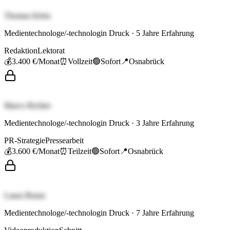
Thomas Klein
Medientechnologe/-technologin Druck
·
5
Jahre Erfahrung
Redaktion
Lektorat
💰
3.400 €
/Monat
⏰
Vollzeit
🟢
Sofort
📍
Osnabrück
Marco Richter
Medientechnologe/-technologin Druck
·
3
Jahre Erfahrung
PR-Strategie
Pressearbeit
💰
3.600 €
/Monat
⏰
Teilzeit
🟢
Sofort
📍
Osnabrück
Laura Braun
Medientechnologe/-technologin Druck
·
7
Jahre Erfahrung