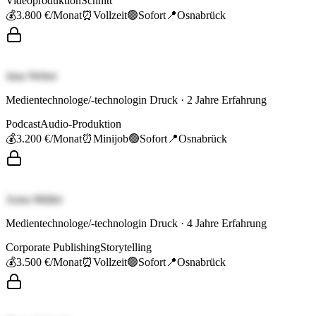
Videoproduktion
Schnitt
💰
3.800 €
/Monat
⏰
Vollzeit
🟢
Sofort
📍
Osnabrück
Jana Weber
Medientechnologe/-technologin Druck
·
2
Jahre Erfahrung
Podcast
Audio-Produktion
💰
3.200 €
/Monat
⏰
Minijob
🟢
Sofort
📍
Osnabrück
Anna Müller
Medientechnologe/-technologin Druck
·
4
Jahre Erfahrung
Corporate Publishing
Storytelling
💰
3.500 €
/Monat
⏰
Vollzeit
🟢
Sofort
📍
Osnabrück