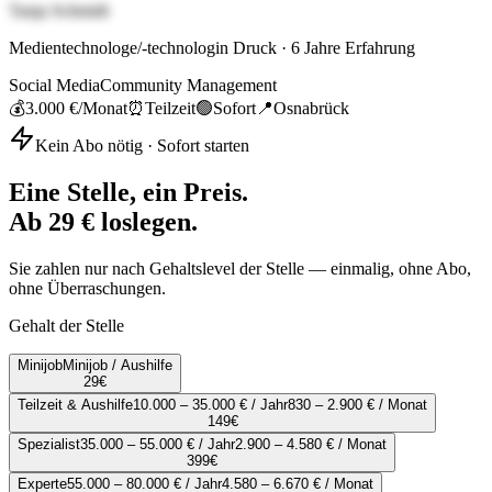
Tanja Schmidt
Medientechnologe/-technologin Druck
·
6
Jahre Erfahrung
Social Media
Community Management
💰
3.000 €
/Monat
⏰
Teilzeit
🟢
Sofort
📍
Osnabrück
Kein Abo nötig · Sofort starten
Eine Stelle, ein Preis.
Ab 29 € loslegen.
Sie zahlen nur nach Gehaltslevel der Stelle — einmalig, ohne Abo,
ohne Überraschungen.
Gehalt der Stelle
Minijob
Minijob / Aushilfe
29
€
Teilzeit & Aushilfe
10.000 – 35.000 € / Jahr
830 – 2.900 € / Monat
149
€
Spezialist
35.000 – 55.000 € / Jahr
2.900 – 4.580 € / Monat
399
€
Experte
55.000 – 80.000 € / Jahr
4.580 – 6.670 € / Monat