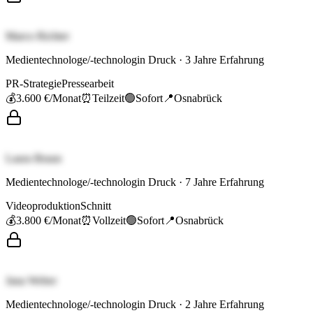
Marco Richter
Medientechnologe/-technologin Druck
·
3
Jahre Erfahrung
PR-Strategie
Pressearbeit
💰
3.600 €
/Monat
⏰
Teilzeit
🟢
Sofort
📍
Osnabrück
Laura Braun
Medientechnologe/-technologin Druck
·
7
Jahre Erfahrung
Videoproduktion
Schnitt
💰
3.800 €
/Monat
⏰
Vollzeit
🟢
Sofort
📍
Osnabrück
Jana Weber
Medientechnologe/-technologin Druck
·
2
Jahre Erfahrung