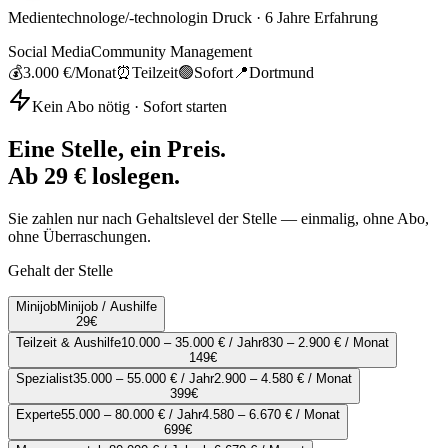
Medientechnologe/-technologin Druck
·
6
Jahre Erfahrung
Social Media
Community Management
💰
3.000 €
/Monat
⏰
Teilzeit
🟢
Sofort
📍
Dortmund
Kein Abo nötig · Sofort starten
Eine Stelle, ein Preis.
Ab 29 € loslegen.
Sie zahlen nur nach Gehaltslevel der Stelle — einmalig, ohne Abo,
ohne Überraschungen.
Gehalt der Stelle
Minijob
Minijob / Aushilfe
29
€
Teilzeit & Aushilfe
10.000 – 35.000 € / Jahr
830 – 2.900 € / Monat
149
€
Spezialist
35.000 – 55.000 € / Jahr
2.900 – 4.580 € / Monat
399
€
Experte
55.000 – 80.000 € / Jahr
4.580 – 6.670 € / Monat
699
€