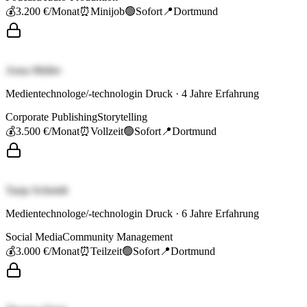
💰
3.200 €
/Monat
⏰
Minijob
🟢
Sofort
📍
Dortmund
Anna Müller
Medientechnologe/-technologin Druck
·
4
Jahre Erfahrung
Corporate Publishing
Storytelling
💰
3.500 €
/Monat
⏰
Vollzeit
🟢
Sofort
📍
Dortmund
Tanja Schmidt
Medientechnologe/-technologin Druck
·
6
Jahre Erfahrung
Social Media
Community Management
💰
3.000 €
/Monat
⏰
Teilzeit
🟢
Sofort
📍
Dortmund