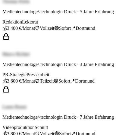
Thomas Klein
Medientechnologe/-technologin Druck
·
5
Jahre Erfahrung
Redaktion
Lektorat
💰
3.400 €
/Monat
⏰
Vollzeit
🟢
Sofort
📍
Dortmund
Marco Richter
Medientechnologe/-technologin Druck
·
3
Jahre Erfahrung
PR-Strategie
Pressearbeit
💰
3.600 €
/Monat
⏰
Teilzeit
🟢
Sofort
📍
Dortmund
Laura Braun
Medientechnologe/-technologin Druck
·
7
Jahre Erfahrung
Videoproduktion
Schnitt
💰
3.800 €
/Monat
⏰
Vollzeit
🟢
Sofort
📍
Dortmund