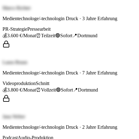
Marco Richter
Medientechnologe/-technologin Druck
·
3
Jahre Erfahrung
PR-Strategie
Pressearbeit
💰
3.600 €
/Monat
⏰
Teilzeit
🟢
Sofort
📍
Dortmund
Laura Braun
Medientechnologe/-technologin Druck
·
7
Jahre Erfahrung
Videoproduktion
Schnitt
💰
3.800 €
/Monat
⏰
Vollzeit
🟢
Sofort
📍
Dortmund
Jana Weber
Medientechnologe/-technologin Druck
·
2
Jahre Erfahrung
Podcast
Audio-Produktion