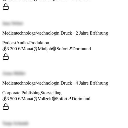
Jana Weber
Medientechnologe/-technologin Druck
·
2
Jahre Erfahrung
Podcast
Audio-Produktion
💰
3.200 €
/Monat
⏰
Minijob
🟢
Sofort
📍
Dortmund
Anna Müller
Medientechnologe/-technologin Druck
·
4
Jahre Erfahrung
Corporate Publishing
Storytelling
💰
3.500 €
/Monat
⏰
Vollzeit
🟢
Sofort
📍
Dortmund
Tanja Schmidt