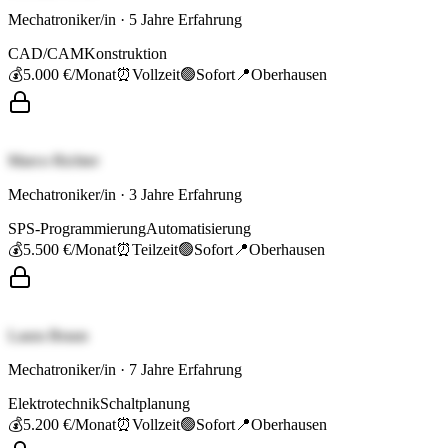
Mechatroniker/in
·
5
Jahre Erfahrung
CAD/CAM
Konstruktion
💰
5.000 €
/Monat
⏰
Vollzeit
🟢
Sofort
📍
Oberhausen
Marco Richter
Mechatroniker/in
·
3
Jahre Erfahrung
SPS-Programmierung
Automatisierung
💰
5.500 €
/Monat
⏰
Teilzeit
🟢
Sofort
📍
Oberhausen
Laura Braun
Mechatroniker/in
·
7
Jahre Erfahrung
Elektrotechnik
Schaltplanung
💰
5.200 €
/Monat
⏰
Vollzeit
🟢
Sofort
📍
Oberhausen