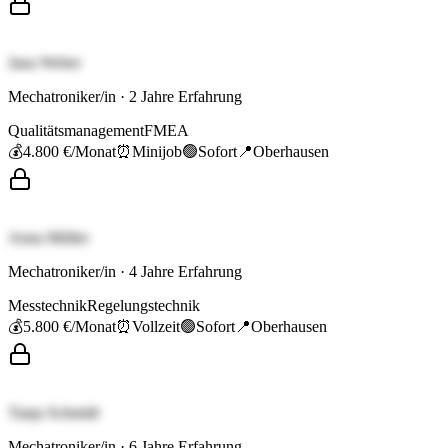
Jana Weber
Mechatroniker/in
·
2
Jahre Erfahrung
Qualitätsmanagement
FMEA
💰
4.800 €
/Monat
⏰
Minijob
🟢
Sofort
📍
Oberhausen
Anna Müller
Mechatroniker/in
·
4
Jahre Erfahrung
Messtechnik
Regelungstechnik
💰
5.800 €
/Monat
⏰
Vollzeit
🟢
Sofort
📍
Oberhausen
Tanja Schmidt
Mechatroniker/in
·
6
Jahre Erfahrung