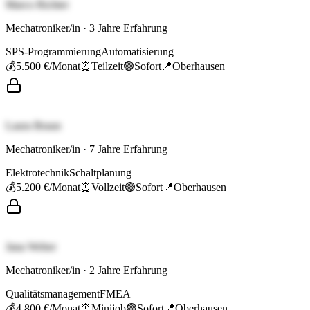
Marco Richter
Mechatroniker/in
·
3
Jahre Erfahrung
SPS-Programmierung
Automatisierung
💰
5.500 €
/Monat
⏰
Teilzeit
🟢
Sofort
📍
Oberhausen
Laura Braun
Mechatroniker/in
·
7
Jahre Erfahrung
Elektrotechnik
Schaltplanung
💰
5.200 €
/Monat
⏰
Vollzeit
🟢
Sofort
📍
Oberhausen
Jana Weber
Mechatroniker/in
·
2
Jahre Erfahrung
Qualitätsmanagement
FMEA
💰
4.800 €
/Monat
⏰
Minijob
🟢
Sofort
📍
Oberhausen