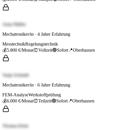
Anna Müller
Mechatroniker/in
·
4
Jahre Erfahrung
Messtechnik
Regelungstechnik
💰
5.800 €
/Monat
⏰
Vollzeit
🟢
Sofort
📍
Oberhausen
Tanja Schmidt
Mechatroniker/in
·
6
Jahre Erfahrung
FEM-Analyse
Werkstoffprüfung
💰
6.000 €
/Monat
⏰
Teilzeit
🟢
Sofort
📍
Oberhausen
Thomas Klein