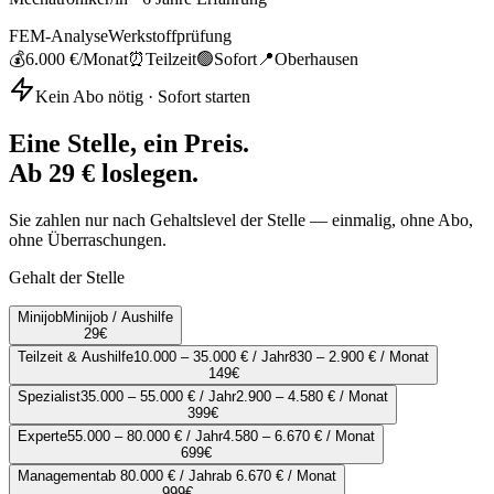
FEM-Analyse
Werkstoffprüfung
💰
6.000 €
/Monat
⏰
Teilzeit
🟢
Sofort
📍
Oberhausen
Kein Abo nötig · Sofort starten
Eine Stelle, ein Preis.
Ab 29 € loslegen.
Sie zahlen nur nach Gehaltslevel der Stelle — einmalig, ohne Abo,
ohne Überraschungen.
Gehalt der Stelle
Minijob
Minijob / Aushilfe
29
€
Teilzeit & Aushilfe
10.000 – 35.000 € / Jahr
830 – 2.900 € / Monat
149
€
Spezialist
35.000 – 55.000 € / Jahr
2.900 – 4.580 € / Monat
399
€
Experte
55.000 – 80.000 € / Jahr
4.580 – 6.670 € / Monat
699
€
Management
ab 80.000 € / Jahr
ab 6.670 € / Monat
999
€