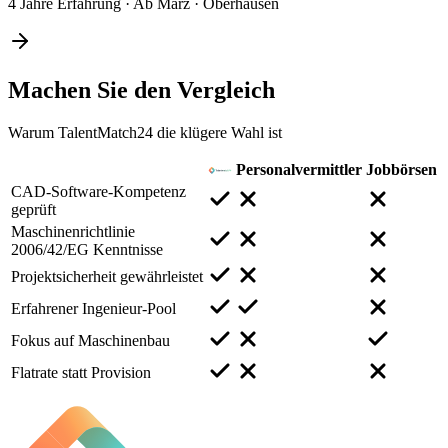
4 Jahre Erfahrung
·
Ab März
·
Oberhausen
Machen Sie den
Vergleich
Warum TalentMatch24 die klügere Wahl ist
Personalvermittler
Jobbörsen
CAD-Software-Kompetenz
geprüft
Maschinenrichtlinie
2006/42/EG Kenntnisse
Projektsicherheit gewährleistet
Erfahrener Ingenieur-Pool
Fokus auf Maschinenbau
Flatrate statt Provision